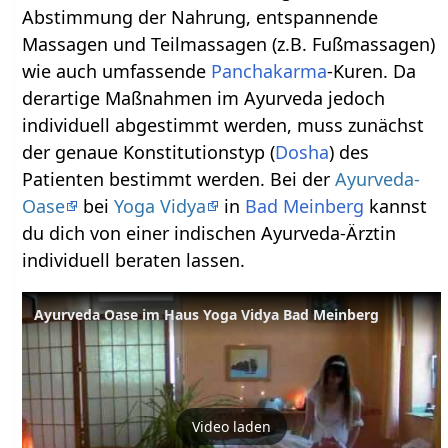
Abstimmung der Nahrung, entspannende
Massagen und Teilmassagen (z.B. Fußmassagen)
wie auch umfassende
Panchakarma
-Kuren. Da
derartige Maßnahmen im Ayurveda jedoch
individuell abgestimmt werden, muss zunächst
der genaue Konstitutionstyp (
Dosha
) des
Patienten bestimmt werden. Bei der
Ayurveda-
Oase
bei
Yoga Vidya
in
Bad Meinberg
kannst
du dich von einer indischen Ayurveda-Ärztin
individuell beraten lassen.
Ayurveda Oase im Haus Yoga Vidya Bad Meinberg
Video laden