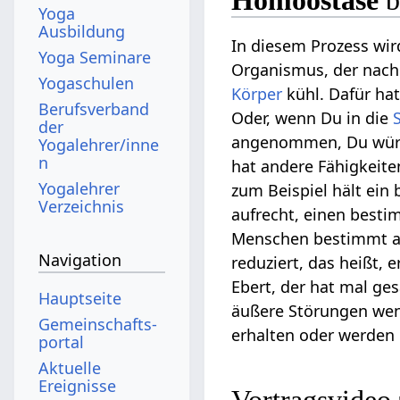
Homöostase
b
Yoga
Ausbildung
In diesem Prozess wir
Yoga Seminare
Organismus, der nach
Yogaschulen
Körper
kühl. Dafür ha
Berufsverband
Oder, wenn Du in die
der
angenommen, Du würde
Yogalehrer/inne
n
hat andere Fähigkeit
Yogalehrer
zum Beispiel hält ein
Verzeichnis
aufrecht, einen besti
Menschen bestimmt au
Navigation
reduziert, das heißt, 
Ebert, der hat mal ge
Hauptseite
äußere Störungen weni
Gemeinschafts­
erhalten oder werden 
portal
Aktuelle
Ereignisse
Vortragsvide