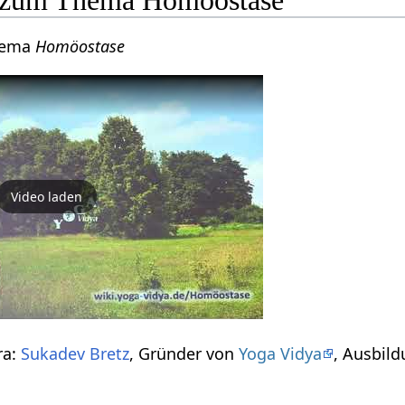
hema
Homöostase
Video laden
ra:
Sukadev Bretz
, Gründer von
Yoga Vidya
, Ausbild