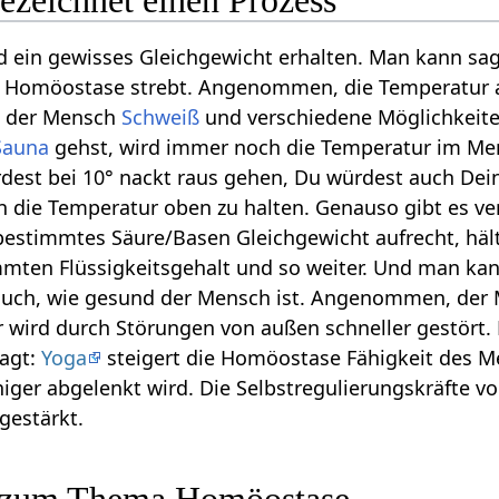
ezeichnet einen Prozess
d ein gewisses Gleichgewicht erhalten. Man kann sa
 Homöostase strebt. Angenommen, die Temperatur au
t der Mensch
Schweiß
und verschiedene Möglichkeit
Sauna
gehst, wird immer noch die Temperatur im Me
st bei 10° nackt raus gehen, Du würdest auch Deine
en die Temperatur oben zu halten. Genauso gibt es 
 bestimmtes Säure/Basen Gleichgewicht aufrecht, häl
mmten Flüssigkeitsgehalt und so weiter. Und man ka
ch, wie gesund der Mensch ist. Angenommen, der Men
er wird durch Störungen von außen schneller gestört.
sagt:
Yoga
steigert die Homöostase Fähigkeit des 
ger abgelenkt wird. Die Selbstregulierungskräfte v
gestärkt.
o zum Thema Homöostase