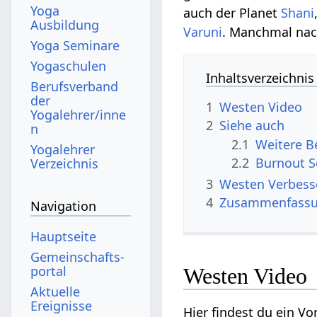
Yoga
auch der Planet
Shani
Ausbildung
Varuni
. Manchmal na
Yoga Seminare
Yogaschulen
Inhaltsverzeichnis
Berufsverband
der
1
Westen‏‎ Video
Yogalehrer/inne
2
Siehe auch
n
2.1
Yogalehrer
2.2
Burnout 
Verzeichnis
3
Westen‏‎ 
4
Zusammenfass
Navigation
Hauptseite
Gemeinschafts­
portal
Westen‏‎ Video
Aktuelle
Ereignisse