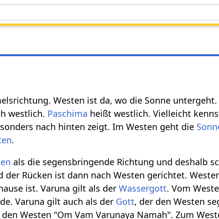
elsrichtung. Westen ist da, wo die Sonne untergeht
h westlich.
Paschima
heißt westlich. Vielleicht ken
esonders nach hinten zeigt. Im Westen geht die
Sonn
ten
.
ten
als die segensbringende Richtung und deshalb s
 der Rücken ist dann nach Westen gerichtet. Westen
ause ist. Varuna gilt als der
Wassergott
. Vom West
de. Varuna gilt auch als der
Gott
, der den Westen se
 den Westen "Om Vam Varunaya Namah". Zum West