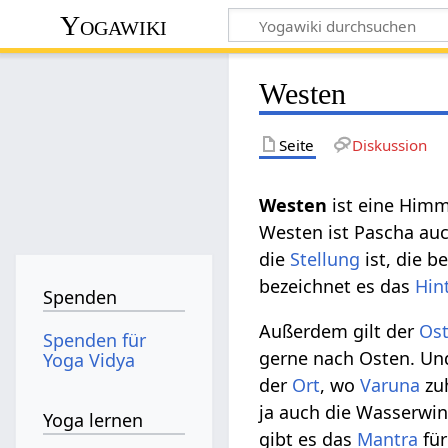
Yogawiki
Westen
Seite
Diskussion
ist eine Himm
Westen ist Pascha auc
die
Stellung
ist, die b
bezeichnet es das
Hin
Spenden
Außerdem gilt der
Os
Spenden für
gerne nach Osten. Und
Yoga Vidya
der
Ort
, wo
Varuna
zuh
ja auch die Wasserwin
Yoga lernen
gibt es das
Mantra
für