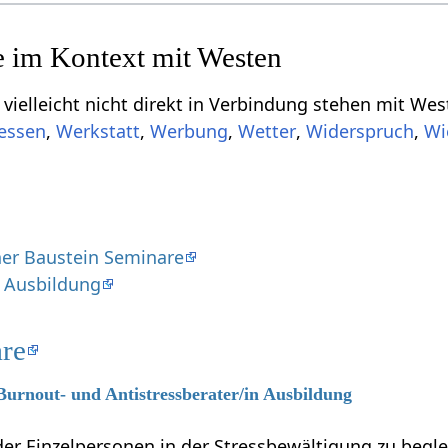
nicht direkt in Verbindung stehen mit Westen‏‎, aber für dich von Interesse sein kön
,
,
Werbung
,
,
,
er Baustein Seminare
 Ausbildung
re
 Burnout- und Antistressberater/in Ausbildung
r Einzelpersonen in der Stressbewältigung zu beglei