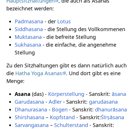
Hauptsitzhaltungen
, die auch als Asanas
bezeichnet werden:
Padmasana
- der
Lotus
Siddhasana
- die Stellung des Vollkommenen
Muktasana
- die befreite Stellung
Sukhasana
- die einfache, die angenehme
Stellung
Zu den Sitzhaltungen gibt es dann natürlich auch
die
Hatha Yoga Asanas
. Und dort gibt es eine
Menge:
Asana
(das) -
Körperstellung
- Sanskrit:
āsana
Garudasana
-
Adler
- Sanskrit:
garudasana
Dhanurasana
-
Bogen
- Sanskrit:
dhanurāsana
Shirshasana
–
Kopfstand
- Sanskrit:
Śīrṣāsana
Sarvangasana
–
Schulterstand
- Sanskrit: