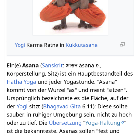
Yogi
Karma Ratna in
Kukkutasana
Ein(e)
Asana
(
Sanskrit
: आसन āsana
n.
,
Körperstellung, Sitz) ist ein Hauptbestandteil des
Hatha Yoga
und jeder Yogastunde. "Asana"
kommt von der Wurzel "as" und meint "sitzen".
Ursprünglich bezeichnete es die Fläche, auf der
der
Yogi
sitzt (
Bhagavad Gita
6.11): Diese sollte
sauber, in ruhiger Umgebung sein, nicht zu hoch
oder zu tief. Die
Übersetzung
"
Yoga-Haltung
"
ist die bekannteste. Asanas sollen "fest und