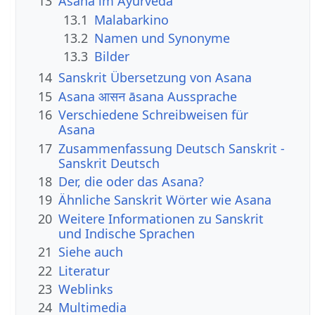
13
Asana im Ayurveda
13.1
Malabarkino
13.2
Namen und Synonyme
13.3
Bilder
14
Sanskrit Übersetzung von Asana
15
Asana आसन āsana Aussprache
16
Verschiedene Schreibweisen für
Asana
17
Zusammenfassung Deutsch Sanskrit -
Sanskrit Deutsch
18
Der, die oder das Asana?
19
Ähnliche Sanskrit Wörter wie Asana
20
Weitere Informationen zu Sanskrit
und Indische Sprachen
21
Siehe auch
22
Literatur
23
Weblinks
24
Multimedia