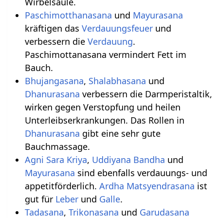
Wirbelsäule.
Paschimotthanasana
und
Mayurasana
kräftigen das
Verdauungsfeuer
und
verbessern die
Verdauung
.
Paschimottanasana vermindert Fett im
Bauch.
Bhujangasana
,
Shalabhasana
und
Dhanurasana
verbessern die Darmperistaltik,
wirken gegen Verstopfung und heilen
Unterleibserkrankungen. Das Rollen in
Dhanurasana
gibt eine sehr gute
Bauchmassage.
Agni Sara Kriya
,
Uddiyana Bandha
und
Mayurasana
sind ebenfalls verdauungs- und
appetitförderlich.
Ardha Matsyendrasana
ist
gut für
Leber
und
Galle
.
Tadasana
,
Trikonasana
und
Garudasana