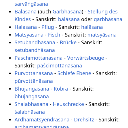
sarvāṅgāsana
Balasana
(auch
Garbhasana
) -
Stellung des
Kindes
- Sanskrit:
bālāsana
oder
garbhāsana
Halasana
-
Pflug
- Sanskrit:
halāsana
Matsyasana
-
Fisch
- Sanskrit:
matsyāsana
Setubandhasana
-
Brücke
- Sanskrit:
setubandhāsana
Paschimottanasana
-
Vorwärtsbeuge
-
Sanskrit:
paścimottānāsana
Purvottanasana
-
Schiefe Ebene
- Sanskrit:
pūrvottānāsana
Bhujangasana
-
Kobra
- Sanskrit:
bhujaṅgāsana
Shalabhasana
-
Heuschrecke
- Sanskrit:
śalabhāsana
Ardhamatsyendrasana
-
Drehsitz
- Sanskrit:
ardhamatsyendrāsana