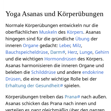
Yoga Asanas und Körperübungen
Normale Körperübungen entwickeln nur die
oberflächlichen
Muskeln
des
Körpers
. Asanas
hingegen sind für die gründliche
Übung
der
inneren
Organe
gedacht:
Leber
,
Milz
,
Bauchspeicheldrüse
,
Darm
,
Herz
,
Lunge
,
Gehirn
und die wichtigen
Hormondrüsen
des Körpers.
Asanas harmonisieren die inneren Organe und
beleben die
Schilddrüse
und andere
endokrine
Drüsen
, die eine sehr wichtige Rolle bei der
Erhaltung der Gesundheit
spielen.
Körperübungen treiben das
Prana
nach außen.
Asanas schicken das Prana nach innen und
verteilen es ganz gleichmäßig über den ganzen