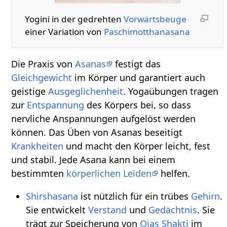
Yogini in der gedrehten
Vorwärtsbeuge
einer Variation von
Paschimotthanasana
Die Praxis von
Asanas
festigt das
Gleichgewicht
im Körper und garantiert auch
geistige
Ausgeglichenheit
. Yogaübungen tragen
zur
Entspannung
des Körpers bei, so dass
nervliche Anspannungen aufgelöst werden
können. Das Üben von Asanas beseitigt
Krankheiten
und macht den Körper leicht, fest
und stabil. Jede Asana kann bei einem
bestimmten
körperlichen Leiden
helfen.
Shirshasana
ist nützlich für ein trübes
Gehirn
.
Sie entwickelt
Verstand
und
Gedächtnis
. Sie
trägt zur Speicherung von
Ojas
Shakti
im