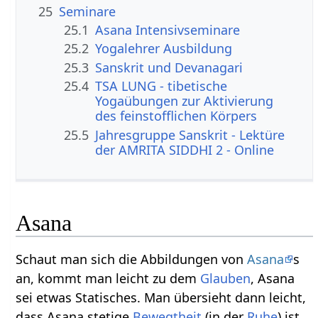
25
Seminare
25.1
Asana Intensivseminare
25.2
Yogalehrer Ausbildung
25.3
Sanskrit und Devanagari
25.4
TSA LUNG - tibetische
Yogaübungen zur Aktivierung
des feinstofflichen Körpers
25.5
Jahresgruppe Sanskrit - Lektüre
der AMRITA SIDDHI 2 - Online
Asana
Schaut man sich die Abbildungen von
Asana
s
an, kommt man leicht zu dem
Glauben
, Asana
sei etwas Statisches. Man übersieht dann leicht,
dass Asana stetige
Bewegtheit
(in der
Ruhe
) ist.