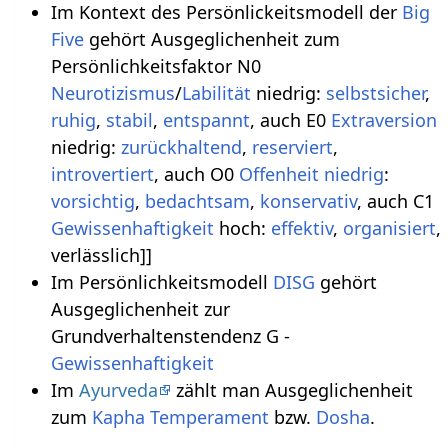
Im Kontext des Persönlickeitsmodell der
Big
Five
gehört Ausgeglichenheit zum
Persönlichkeitsfaktor N0
Neurotizismus
/
Labilität
niedrig:
selbstsicher
,
ruhig
,
stabil
,
entspannt
, auch E0
Extraversion
niedrig:
zurückhaltend
,
reserviert
,
introvertiert
, auch O0
Offenheit niedrig
:
vorsichtig
,
bedachtsam
,
konservativ
, auch C1
Gewissenhaftigkeit
hoch:
effektiv
,
organisiert
,
verlässlich]]
Im Persönlichkeitsmodell
DISG
gehört
Ausgeglichenheit zur
Grundverhaltenstendenz G -
Gewissenhaftigkeit
Im
Ayurveda
zählt man Ausgeglichenheit
zum
Kapha
Temperament
bzw.
Dosha
.