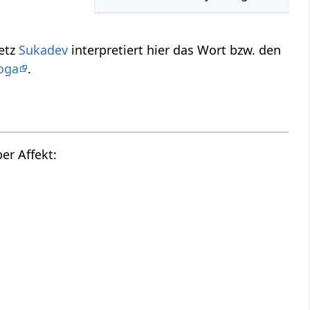
etz
Sukadev
interpretiert hier das Wort bzw. den
oga
.
Hier findest du die Tonspur des oberen Videos, also einen Audio Vortrag über Affekt‏‎: