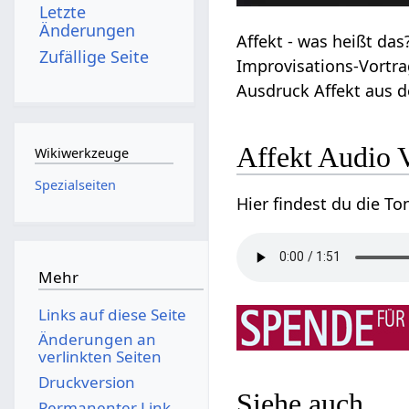
Letzte
Änderungen
Affekt‏‎ - was heißt das? Erfahre einiges zum Thema Affekt‏‎ in diesem kurzen
Zufällige Seite
Improvisations-Vortr
Ausdruc
Affekt‏‎ Aud
Wikiwerkzeuge
Spezialseiten
Mehr
Links auf diese Seite
Änderungen an
verlinkten Seiten
Druckversion
Siehe auch
Permanenter Link