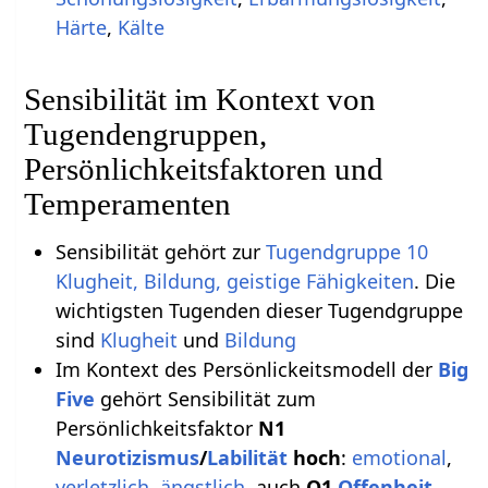
Härte
,
Kälte
Sensibilität im Kontext von
Tugendengruppen,
Persönlichkeitsfaktoren und
Temperamenten
Sensibilität gehört zur
Tugendgruppe 10
Klugheit, Bildung, geistige Fähigkeiten
. Die
wichtigsten Tugenden dieser Tugendgruppe
sind
Klugheit
und
Bildung
Im Kontext des Persönlickeitsmodell der
Big
Five
gehört Sensibilität zum
Persönlichkeitsfaktor
N1
Neurotizismus
/
Labilität
hoch
:
emotional
,
verletzlich
,
ängstlich
, auch
O1
Offenheit