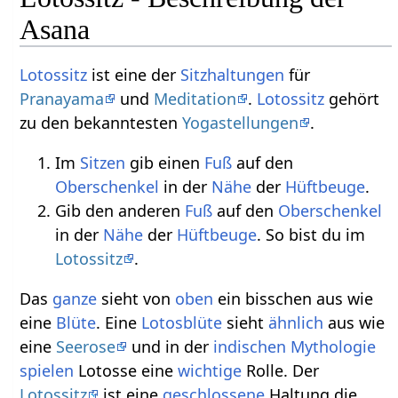
Asana
Lotossitz
ist eine der
Sitzhaltungen
für
Pranayama
und
Meditation
.
Lotossitz
gehört
zu den bekanntesten
Yogastellungen
.
Im
Sitzen
gib einen
Fuß
auf den
Oberschenkel
in der
Nähe
der
Hüftbeuge
.
Gib den anderen
Fuß
auf den
Oberschenkel
in der
Nähe
der
Hüftbeuge
. So bist du im
Lotossitz
.
Das
ganze
sieht von
oben
ein bisschen aus wie
eine
Blüte
. Eine
Lotosblüte
sieht
ähnlich
aus wie
eine
Seerose
und in der
indischen Mythologie
spielen
Lotosse eine
wichtige
Rolle. Der
Lotossitz
ist eine
geschlossene
Haltung die