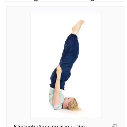
Niralamba Sarvangasana, - der