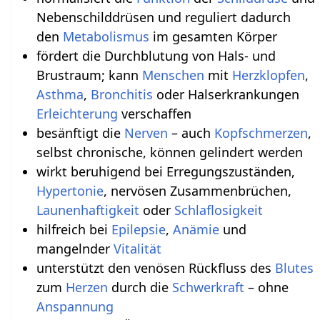
Nebenschilddrüsen und reguliert dadurch
den
Metabolismus
im gesamten Körper
fördert die Durchblutung von Hals- und
Brustraum; kann
Menschen
mit
Herzklopfen
,
Asthma
,
Bronchitis
oder Halserkrankungen
Erleichterung
verschaffen
besänftigt die
Nerven
– auch
Kopfschmerzen
,
selbst chronische, können gelindert werden
wirkt beruhigend bei Erregungszuständen,
Hypertonie
, nervösen Zusammenbrüchen,
Launenhaftigkeit
oder
Schlaflosigkeit
hilfreich bei
Epilepsie
,
Anämie
und
mangelnder
Vitalität
unterstützt den venösen Rückfluss des
Blutes
zum
Herzen
durch die
Schwerkraft
– ohne
Anspannung