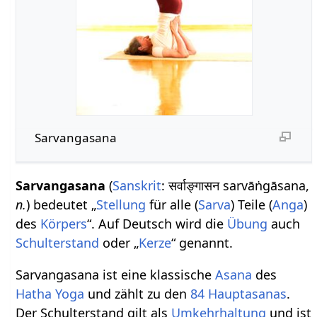
Sarvangasana
Sarvangasana
(
Sanskrit
: सर्वाङ्गासन sarvāṅgāsana,
n.
) bedeutet „
Stellung
für alle (
Sarva
) Teile (
Anga
)
des
Körpers
“. Auf Deutsch wird die
Übung
auch
Schulterstand
oder „
Kerze
“ genannt.
Sarvangasana ist eine klassische
Asana
des
Hatha Yoga
und zählt zu den
84 Hauptasanas
.
Der Schulterstand gilt als
Umkehrhaltung
und ist