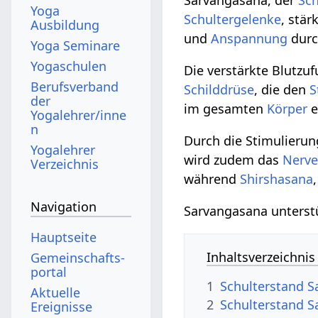
Yoga
Schultergelenke
, stä
Ausbildung
und
Anspannung
durc
Yoga Seminare
Yogaschulen
Die verstärkte Blutzu
Berufsverband
Schilddrüse
, die den
S
der
im gesamten
Körper
e
Yogalehrer/inne
n
Durch die Stimulieru
Yogalehrer
wird zudem das
Nerv
Verzeichnis
während
Shirshasana
Navigation
Sarvangasana unterst
Hauptseite
Inhaltsverzeichnis
Gemeinschafts­
portal
1
Schulterstand S
Aktuelle
2
Schulterstand S
Ereignisse