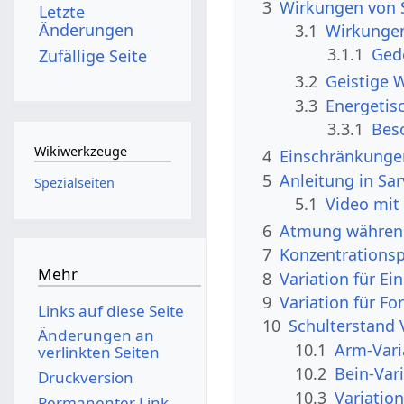
3
Wirkungen von 
Letzte
Änderungen
3.1
Wirkungen
3.1.1
Ged
Zufällige Seite
3.2
Geistige 
3.3
Energetis
3.3.1
Bes
Wikiwerkzeuge
4
Einschränkunge
5
Anleitung in Sa
Spezialseiten
5.1
Video mit
6
Atmung währen
7
Konzentrations
Mehr
8
Variation für E
9
Variation für F
Links auf diese Seite
10
Schulterstand 
Änderungen an
10.1
Arm-Vari
verlinkten Seiten
10.2
Bein-Var
Druckversion
10.3
Variation
Permanenter Link