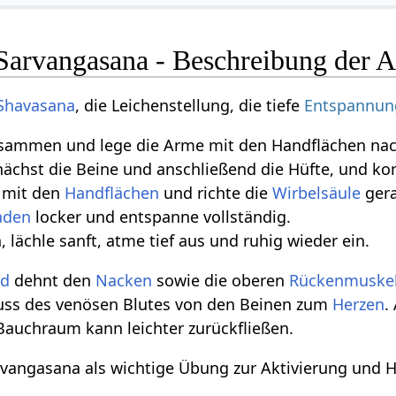
 Sarvangasana - Beschreibung der 
Shavasana
, die Leichenstellung, die tiefe
Entspannun
usammen und lege die Arme mit den Handflächen na
nächst die Beine und anschließend die Hüfte, und k
mit den
Handflächen
und richte die
Wirbelsäule
gera
den
locker und entspanne vollständig.
 lächle sanft, atme tief aus und ruhig wieder ein.
nd
dehnt den
Nacken
sowie die oberen
Rückenmuske
uss des venösen Blutes von den Beinen zum
Herzen
.
Bauchraum kann leichter zurückfließen.
arvangasana als wichtige Übung zur Aktivierung und