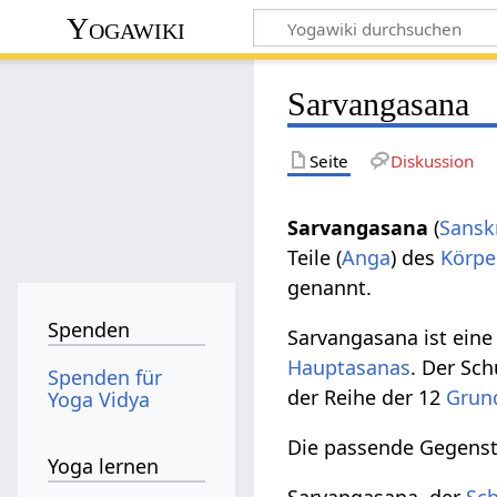
Yogawiki
Sarvangasana
Seite
Diskussion
Sarvangasana
(
Sansk
Teile (
Anga
) des
Körpe
genannt.
Spenden
Sarvangasana ist eine
Hauptasanas
. Der Sch
Spenden für
der Reihe der 12
Grun
Yoga Vidya
Die passende Gegenst
Yoga lernen
Sarvangasana, der
Sch