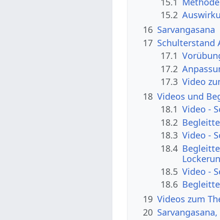
15.1
Methode
15.2
Auswirk
16
Sarvangasana
17
Schulterstand
17.1
Vorübung
17.2
Anpassu
17.3
Video zu
18
Videos und Beg
18.1
Video - 
18.2
Begleitt
18.3
Video - 
18.4
Begleitt
Lockeru
18.5
Video - 
18.6
Begleitt
19
Videos zum Th
20
Sarvangasana, 