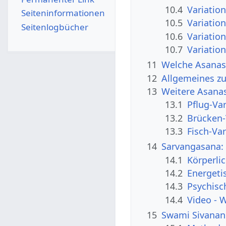
10.4
Variation
Seiten­­informationen
10.5
Variation
Seitenlogbücher
10.6
Variation
10.7
Variation
11
Welche Asanas
12
Allgemeines z
13
Weitere Asanas
13.1
Pflug-Va
13.2
Brücken-
13.3
Fisch-Va
14
Sarvangasana:
14.1
Körperli
14.2
Energeti
14.3
Psychisc
14.4
Video - 
15
Swami Sivanan