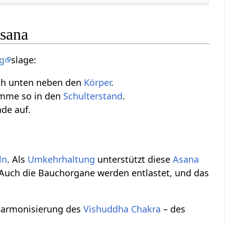
Asana
g
slage:
ch unten neben den
Körper
.
omme so in den
Schulterstand
.
de auf.
ln
. Als
Umkehrhaltung
unterstützt diese
Asana
 Auch die Bauchorgane werden entlastet, und das
 Harmonisierung des
Vishuddha Chakra
– des