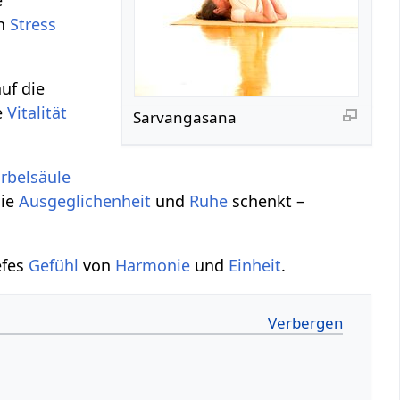
ch
Stress
uf die
e
Vitalität
Sarvangasana
rbelsäule
die
Ausgeglichenheit
und
Ruhe
schenkt –
efes
Gefühl
von
Harmonie
und
Einheit
.