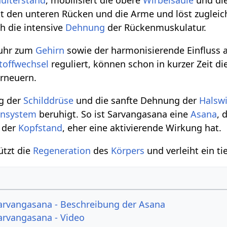
rkt den unteren Rücken und die Arme und löst zuglei
h die intensive
Dehnung
der Rückenmuskulatur.
fuhr zum
Gehirn
sowie der harmonisierende Einfluss a
toffwechsel
reguliert, können schon in kurzer Zeit di
rneuern.
ng der
Schilddrüse
und die sanfte Dehnung der
Halswi
ensystem
beruhigt. So ist Sarvangasana eine
Asana
, 
, der
Kopfstand
, eher eine aktivierende Wirkung hat.
ützt die
Regeneration
des
Körpers
und verleiht ein ti
arvangasana - Beschreibung der Asana
arvangasana - Video