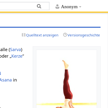
Anonym
Quelltext anzeigen
Versionsgeschichte
alle (
Sarva
)
oder „
Kerze
“
4
Asana
in
e