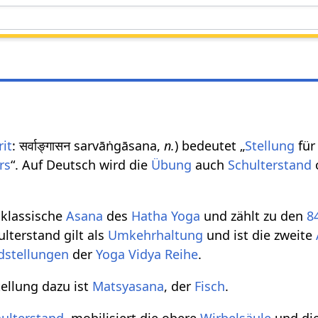
rit
: सर्वाङ्गासन sarvāṅgāsana,
n.
) bedeutet „
Stellung
für 
rs
“. Auf Deutsch wird die
Übung
auch
Schulterstand
 klassische
Asana
des
Hatha Yoga
und zählt zu den
8
ulterstand gilt als
Umkehrhaltung
und ist die zweite
dstellungen
der
Yoga Vidya Reihe
.
ellung dazu ist
Matsyasana
, der
Fisch
.
ulterstand
, mobilisiert die obere
Wirbelsäule
und di