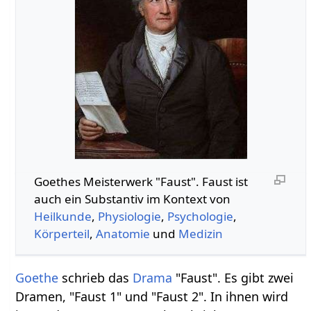
Goethes Meisterwerk "Faust". Faust‏‎ ist
auch ein Substantiv im Kontext von
Heilkunde
,
Physiologie
,
Psychologie
,
Körperteil
,
Anatomie
und
Medizin
Goethe
schrieb das
Drama
"Faust". Es gibt zwei
Dramen, "Faust 1" und "Faust 2". In ihnen wird