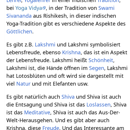
Lehrer
,
Yogalehrer
in einer indischen
Tradition
,
bei
Yoga Vidya
, in der Tradition von
Swami
Sivananda
aus Rishikesh, in dieser indischen
Yoga-Tradition gibt es verschiedene Aspekte des
Göttlichen
.
Es gibt z.B.
Lakshmi
und Lakshmi symbolisiert
Lebensfreude, ebenso
Krishna
, das ist ein Aspekt
der Lebensfreude. Lakshmi heißt
Schönheit
,
Lakshmi ist, die Hände öffnen im
Segen
, Lakshmi
hat Lotosblüten und oft wird sie dargestellt mit
viel
Natur
und mit Elefanten usw.
Es gibt natürlich auch
Shiva
und Shiva ist auch
die Entsagung und Shiva ist das
Loslassen
, Shiva
ist das
Meditative
, Shiva ist auch das Aus-Der-
Welt-Herausgehen. Und es gibt aber auch
Krishna, diese
Freude
. Und das Interessante am