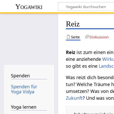
Yogawiki
Reiz
Seite
Diskussion
Reiz‏‎
ist zum einen ei
eine anziehende
Wirk
so gibt es eine
Landsc
Spenden
Was reizt dich besond
tun? Welche Träume ha
Spenden für
umsetzen? Was von dem,
Yoga Vidya
Zukunft
? Und was von 
Yoga lernen