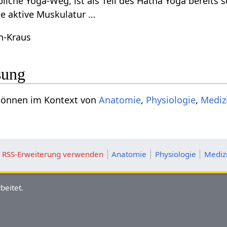
bliche Yoga-Weg, ist als Teil des Hatha Yoga bereits 
e aktive Muskulatur …
n-Kraus
sung
hen können im Kontext von
Anatomie
,
Physiologie
,
Mediz
ie RSS-Erweiterung verwenden
Anatomie
Physiologie
Mediz
beitet.