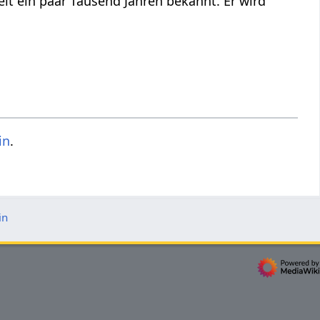
seit ein paar Tausend Jahren bekannt. Er wird
in
.
in