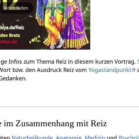
Video laden
Reiz‏‎ - wo und wie? Einige Infos zum Thema Reiz‏‎ in diesem kurzen Vortrag.
interpretiert hier das Wort bzw. den Ausdruck Reiz‏‎ vom
Yogastandpunkt
a
 Gedanken.
ieten
Naturheilkunde
,
Anatomie
,
Medizin
und
Psychol