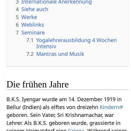
3
Internationale Anerkennung
4
Siehe auch
5
Werke
6
Weblinks
7
Seminare
7.1
Yogalehrerausbildung 4 Wochen
Intensiv
7.2
Mantras und Musik
Die frühen Jahre
B.K.S. Iyengar wurde am 14. Dezember 1919 in
Bellur (Indien) als elftes von dreizehn
Kindern
geboren. Sein Vater, Sri Krishnamachar, war
Lehrer. Als B.K.S. geboren wurde, grassierte in
seinem Heimatdorf eine
Grippe
. Während seiner