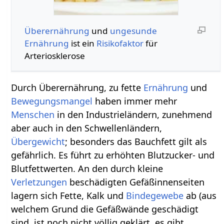
Überernährung
und
ungesunde
Ernährung
ist ein
Risikofaktor
für
Arteriosklerose
Durch Überernährung, zu fette
Ernährung
und
Bewegungsmangel
haben immer mehr
Menschen
in den Industrieländern, zunehmend
aber auch in den Schwellenländern,
Übergewicht
; besonders das Bauchfett gilt als
gefährlich. Es führt zu erhöhten Blutzucker- und
Blutfettwerten. An den durch kleine
Verletzungen
beschädigten Gefäßinnenseiten
lagern sich Fette, Kalk und
Bindegewebe
ab (aus
welchem Grund die Gefäßwände geschädigt
sind, ist noch nicht völlig geklärt, es gibt