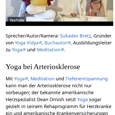
YouTube
Sprecher/Autor/Kamera:
Sukadev Bretz
, Gründer
von
Yoga Vidya
,
Buchautor
, Ausbildungsleiter
zu
Yoga
und
Meditation
.
Yoga bei Arteriosklerose
Mit
Yoga
,
Meditation
und
Tiefenentspannung
kann man der Arteriosklerose nicht nur
vorbeugen; der bekannte amerikanische
Herzspezialist Dean Ornish setzt
Yoga
sogar
gezielt in seinem Rehaprogramm für Herzkranke
ein und amerikanische Krankenversicherungen