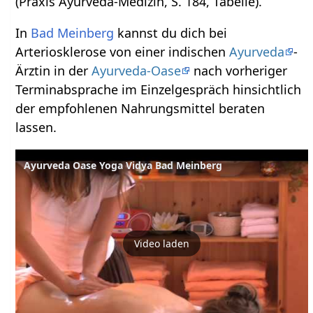
(Praxis Ayurveda-Medizin, S. 184, Tabelle).
In
Bad Meinberg
kannst du dich bei
Arteriosklerose von einer indischen
Ayurveda
-
Ärztin in der
Ayurveda-Oase
nach vorheriger
Terminabsprache im Einzelgespräch hinsichtlich
der empfohlenen Nahrungsmittel beraten
lassen.
Ayurveda Oase Yoga Vidya Bad Meinberg
Video laden