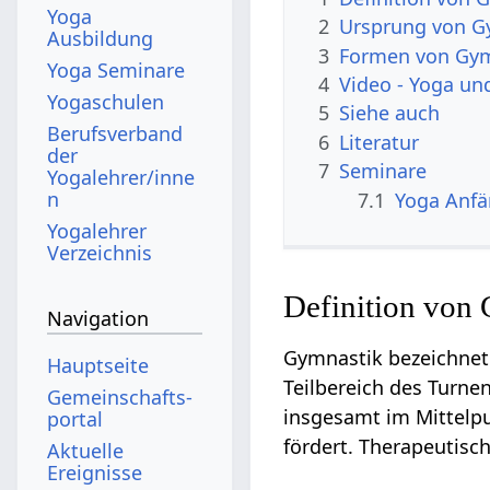
Yoga
2
Ursprung von G
Ausbildung
3
Formen von Gy
Yoga Seminare
4
Video - Yoga un
Yogaschulen
5
Siehe auch
Berufsverband
6
Literatur
der
7
Seminare
Yogalehrer/inne
n
7.1
Yoga Anfä
Yogalehrer
Verzeichnis
Definition von
Navigation
Gymnastik bezeichne
Hauptseite
Teilbereich des Turne
Gemeinschafts­
insgesamt im Mittelpu
portal
fördert. Therapeutisc
Aktuelle
Ereignisse