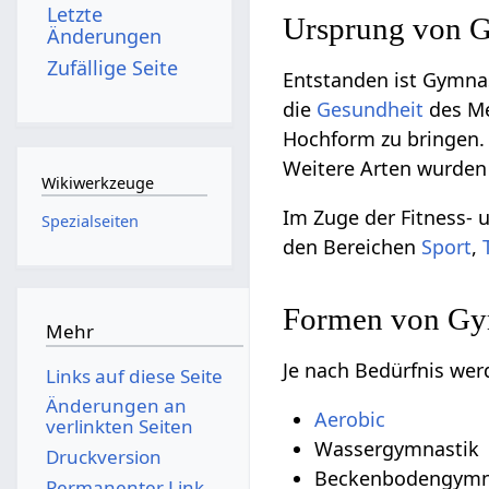
Letzte
Ursprung von G
Änderungen
Zufällige Seite
Entstanden ist Gymnas
die
Gesundheit
des M
Hochform zu bringen. 
Weitere Arten wurden
Wikiwerkzeuge
Im Zuge der Fitness- 
Spezialseiten
den Bereichen
Sport
,
Formen von Gy
Mehr
Je nach Bedürfnis we
Links auf diese Seite
Änderungen an
Aerobic
verlinkten Seiten
Wassergymnastik
Druckversion
Beckenbodengymn
Permanenter Link