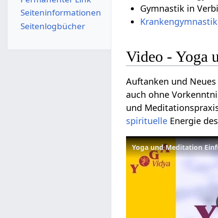
Gymnastik in Ver
Seiten­­informationen
Krankengymnastik
Seitenlogbücher
Video - Yoga 
Auftanken und Neues 
auch ohne Vorkenntnis
und Meditationspraxi
spirituelle
Energie de
Yoga und Meditation Ein