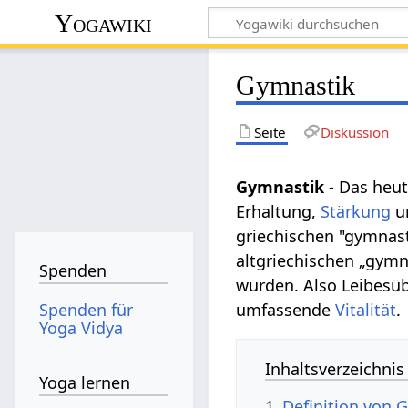
Yogawiki
Gymnastik
Seite
Diskussion
Gymnastik
- Das heu
Erhaltung,
Stärkung
u
griechischen "gymnast
altgriechischen „gymn
Spenden
wurden. Also Leibesüb
Spenden für
umfassende
Vitalität
.
Yoga Vidya
Inhaltsverzeichnis
Yoga lernen
1
Definition von 