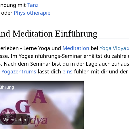
bindung mit
Tanz
oder
Physiotherapie
und Meditation Einführung
erleben - Lerne Yoga und
Meditation
bei
Yoga Vidya
se. Im Yogaeinführungs-Seminar erhältst du zahlreic
s. Nach dem Seminar bist du in der Lage auch zuhau
s
Yogazentrums
lässt dich
eins
fühlen mit dir und der
führung
Video laden