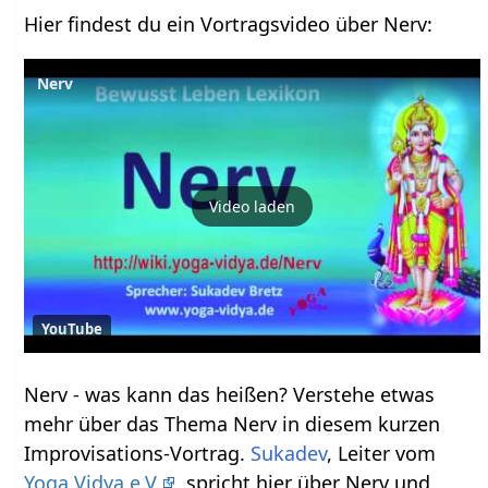
Hier findest du ein Vortragsvideo über Nerv‏‎:
Nerv
Video laden
YouTube
Nerv‏‎ - was kann das heißen? Verstehe etwas
mehr über das Thema Nerv‏‎ in diesem kurzen
Improvisations-Vortrag.
Sukadev
, Leiter vom
Yoga Vidya e.V.
, spricht hier über Nerv‏‎ und