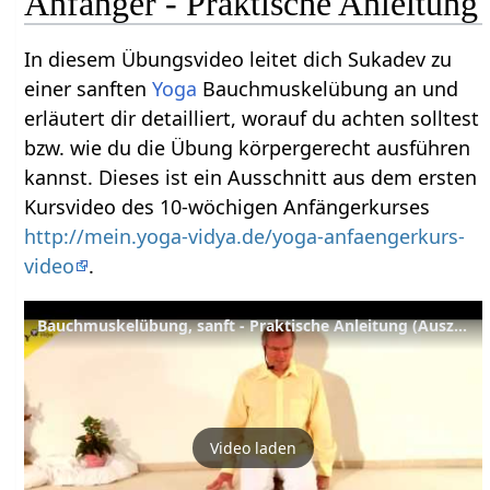
Anfänger - Praktische Anleitung
In diesem Übungsvideo leitet dich Sukadev zu
einer sanften
Yoga
Bauchmuskelübung an und
erläutert dir detailliert, worauf du achten solltest
bzw. wie du die Übung körpergerecht ausführen
kannst. Dieses ist ein Ausschnitt aus dem ersten
Kursvideo des 10-wöchigen Anfängerkurses
http://mein.yoga-vidya.de/yoga-anfaengerkurs-
video
.
Bauchmuskelübung, sanft - Praktische Anleitung (Auszug aus einer kompletten Yoga Anfängerstunde)
Video laden