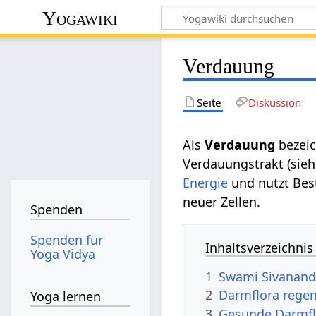
Yogawiki
Verdauung
Seite
Diskussion
Als
Verdauung
bezeic
Verdauungstrakt (sieh
Energie
und nutzt Bes
neuer Zellen.
Spenden
Spenden für
Inhaltsverzeichnis
Yoga Vidya
1
Swami Sivanand
2
Darmflora regen
Yoga lernen
3
Gesunde Darmfl