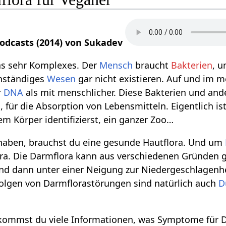
Podcasts (2014) von Sukadev
as sehr Komplexes. Der
Mensch
braucht
Bakterien
, 
nständiges
Wesen
gar nicht existieren. Auf und im 
r
DNA
als mit menschlicher. Diese Bakterien und and
m
, für die Absorption von Lebensmitteln. Eigentlich i
m Körper identifizierst, ein ganzer Zoo…
aben, brauchst du eine gesunde Hautflora. Und um
ra. Die Darmflora kann aus verschiedenen Gründen g
nd dann unter einer Neigung zur Niedergeschlagenhe
Folgen von Darmflorastörungen sind natürlich auch
D
.
kommst du viele Informationen, was Symptome für D