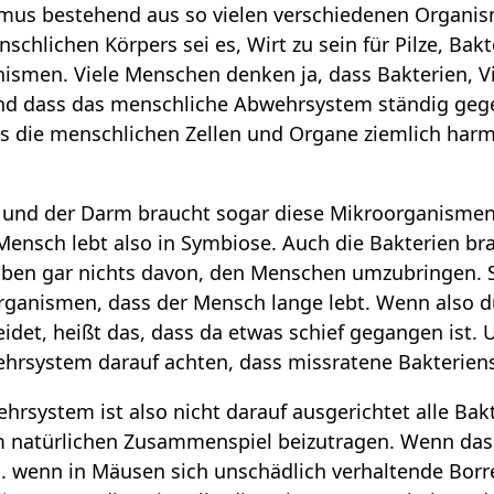
smus bestehend aus so vielen verschiedenen Organi
chlichen Körpers sei es, Wirt zu sein für Pilze, Bak
ismen. Viele Menschen denken ja, dass Bakterien, V
d dass das menschliche Abwehrsystem ständig gegen 
ass die menschlichen Zellen und Organe ziemlich harm
und der Darm braucht sogar diese Mikroorganismen. 
Mensch lebt also in Symbiose. Auch die Bakterien b
aben gar nichts davon, den Menschen umzubringen. Si
organismen, dass der Mensch lange lebt. Wenn also d
eidet, heißt das, dass da etwas schief gegangen ist.
hrsystem darauf achten, dass missratene Bakterien
rsystem ist also nicht darauf ausgerichtet alle Bak
em natürlichen Zusammenspiel beizutragen. Wenn da
B. wenn in Mäusen sich unschädlich verhaltende Bor