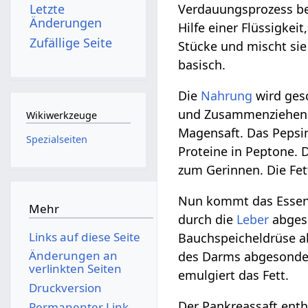
Letzte
Verdauungsprozess be
Änderungen
Hilfe einer Flüssigkei
Zufällige Seite
Stücke und mischt sie 
basisch.
Die
Nahrung
wird gesc
und Zusammenziehen i
Wikiwerkzeuge
Magensaft. Das Pepsin
Spezialseiten
Proteine in Peptone. 
zum Gerinnen. Die Fet
Nun kommt das Essen 
Mehr
durch die
Leber
abgeso
Links auf diese Seite
Bauchspeicheldrüse a
Änderungen an
des Darms abgesondert
verlinkten Seiten
emulgiert das Fett.
Druckversion
Der Pankreassaft enth
Permanenter Link