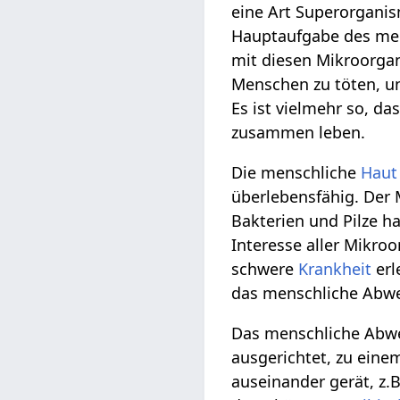
eine Art Superorgani
Hauptaufgabe des mens
mit diesen Mikroorgan
Menschen zu töten, un
Es ist vielmehr so, d
zusammen leben.
Die menschliche
Haut
überlebensfähig. Der 
Bakterien und Pilze h
Interesse aller Mikro
schwere
Krankheit
erl
das menschliche Abwe
Das menschliche Abweh
ausgerichtet, zu ein
auseinander gerät, z.