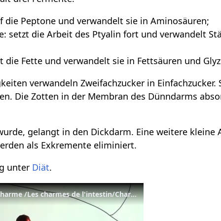
auf die Peptone und verwandelt sie in Aminosäuren;
: setzt die Arbeit des Ptyalin fort und verwandelt Stä
t die Fette und verwandelt sie in Fettsäuren und Glyz
keiten verwandeln Zweifachzucker in Einfachzucker.
rden. Die Zotten in der Membran des Dünndarms absor
wurde, gelangt in den Dickdarm. Eine weitere kleine 
rden als Exkremente eliminiert.
ng unter
Diät
.
Giulia Enders: Darm mit Charme /Les charmes de l'intestin/Charming Bowels (Science Slam Berlin)