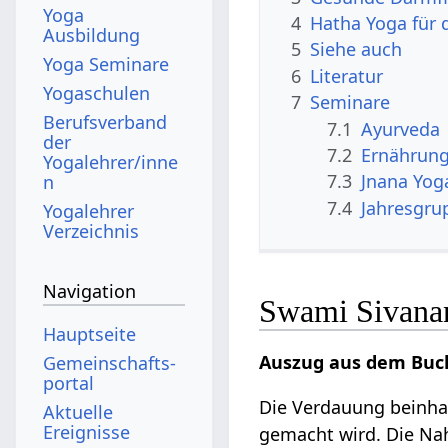
Yoga
4
Hatha Yoga für 
Ausbildung
5
Siehe auch
Yoga Seminare
6
Literatur
Yogaschulen
7
Seminare
Berufsverband
7.1
Ayurveda
der
7.2
Ernährun
Yogalehrer/inne
7.3
Jnana Yog
n
7.4
Jahresgru
Yogalehrer
Verzeichnis
Navigation
Swami Sivana
Hauptseite
Auszug aus dem Buch
Gemeinschafts­
portal
Die Verdauung beinhal
Aktuelle
Ereignisse
gemacht wird. Die Nah