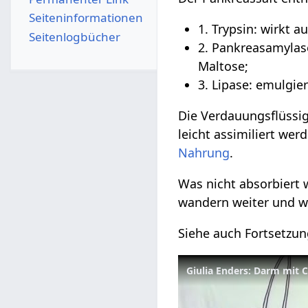
Seiten­­informationen
1. Trypsin: wirkt 
Seitenlogbücher
2. Pankreasamylase
Maltose;
3. Lipase: emulgier
Die Verdauungsflüssig
leicht assimiliert we
Nahrung
.
Was nicht absorbiert 
wandern weiter und we
Siehe auch Fortsetzu