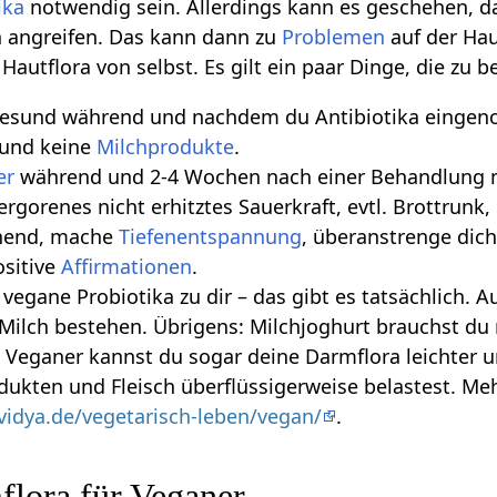
ika
notwendig sein. Allerdings kann es geschehen, d
n angreifen. Das kann dann zu
Problemen
auf der Hau
Hautflora von selbst. Es gilt ein paar Dinge, die zu b
 gesund während und nachdem du Antibiotika einge
und keine
Milchprodukte
.
er
während und 2-4 Wochen nach einer Behandlung m
vergorenes nicht erhitztes Sauerkraft, evtl. Brottrun
hend, mache
Tiefenentspannung
, überanstrenge dich
ositive
Affirmationen
.
 vegane Probiotika zu dir – das gibt es tatsächlich. 
Milch bestehen. Übrigens: Milchjoghurt brauchst du n
s Veganer kannst du sogar deine Darmflora leichter 
dukten und Fleisch überflüssigerweise belastest. M
vidya.de/vegetarisch-leben/vegan/
.
lora für Veganer