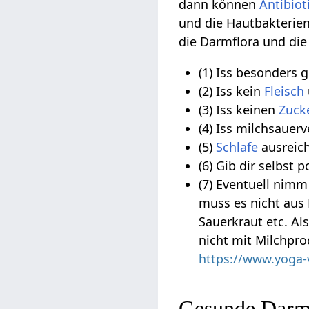
dann können
Antibiot
und die Hautbakterie
die Darmflora und die 
(1) Iss besonders
(2) Iss kein
Fleisch
(3) Iss keinen
Zuck
(4) Iss milchsauer
(5)
Schlafe
ausreic
(6) Gib dir selbst p
(7) Eventuell nimm
muss es nicht aus 
Sauerkraut etc. Al
nicht mit Milchpro
https://www.yoga-
Gesunde Darmf