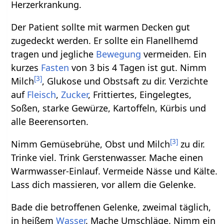
Herzerkrankung.
Der Patient sollte mit warmen Decken gut
zugedeckt werden. Er sollte ein Flanellhemd
tragen und jegliche
Bewegung
vermeiden. Ein
kurzes
Fasten
von 3 bis 4 Tagen ist gut. Nimm
[
3
]
Milch
, Glukose und Obstsaft zu dir. Verzichte
auf
Fleisch
,
Zucker
, Frittiertes, Eingelegtes,
Soßen, starke Gewürze, Kartoffeln, Kürbis und
alle Beerensorten.
[
3
]
Nimm Gemüsebrühe, Obst und Milch
zu dir.
Trinke viel. Trink Gerstenwasser. Mache einen
Warmwasser-Einlauf. Vermeide Nässe und Kälte.
Lass dich massieren, vor allem die Gelenke.
Bade die betroffenen Gelenke, zweimal täglich,
in heißem
Wasser
. Mache Umschläge. Nimm ein