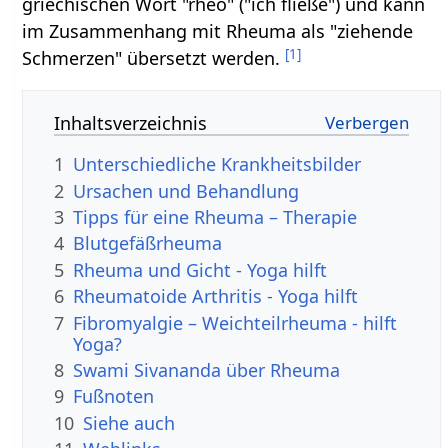
griechischen Wort "rheo" ("ich fließe") und kann
im Zusammenhang mit Rheuma als "ziehende
[
1
]
Schmerzen" übersetzt werden.
Inhaltsverzeichnis
1
Unterschiedliche Krankheitsbilder
2
Ursachen und Behandlung
3
Tipps für eine Rheuma – Therapie
4
Blutgefäßrheuma
5
Rheuma und Gicht - Yoga hilft
6
Rheumatoide Arthritis - Yoga hilft
7
Fibromyalgie – Weichteilrheuma - hilft
Yoga?
8
Swami Sivananda über Rheuma
9
Fußnoten
10
Siehe auch