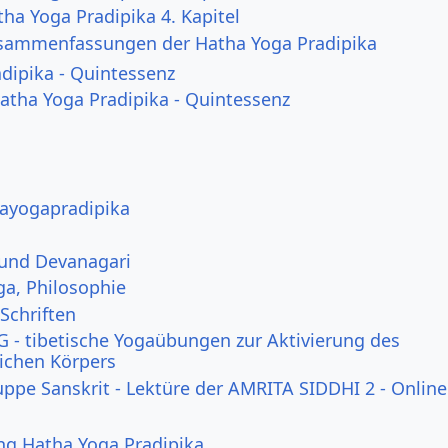
tha Yoga Pradipika 4. Kapitel
sammenfassungen der Hatha Yoga Pradipika
dipika - Quintessenz
Hatha Yoga Pradipika - Quintessenz
hayogapradipika
 und Devanagari
ga, Philosophie
Schriften
 - tibetische Yogaübungen zur Aktivierung des
lichen Körpers
uppe Sanskrit - Lektüre der AMRITA SIDDHI 2 - Online
ng Hatha Yoga Pradipika