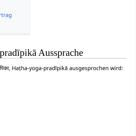
rtrag
-pradīpikā Aussprache
दीपिका, Haṭha-yoga-pradīpikā ausgesprochen wird: