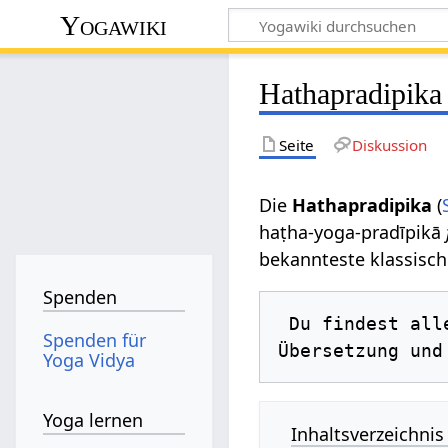
Yogawiki
Hathapradipika
Seite
Diskussion
Die
Hathapradipika
(
haṭha-yoga-pradīpikā
bekannteste klassisch
Spenden
 Du findest alle Verse der Hathapradipika bzw. der Hatha Yoga Pradipika mit Wort-für-Wort-
Spenden für
Übersetzung und
Yoga Vidya
Yoga lernen
Inhaltsverzeichnis