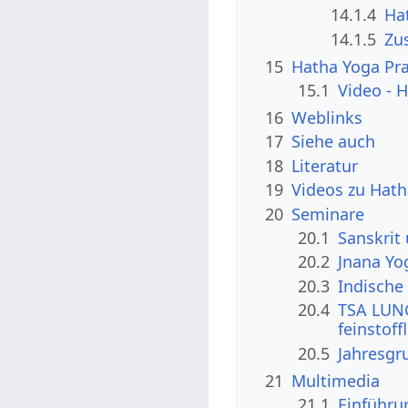
14.1.4
Ha
14.1.5
Zu
15
Hatha Yoga Pra
15.1
Video - 
16
Weblinks
17
Siehe auch
18
Literatur
19
Videos zu Hat
20
Seminare
20.1
Sanskrit
20.2
Jnana Yo
20.3
Indische 
20.4
TSA LUNG
feinstoff
20.5
Jahresgr
21
Multimedia
21.1
Einführu