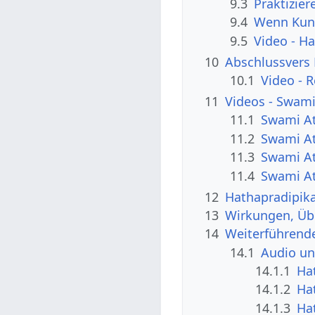
9.3
Praktizie
9.4
Wenn Kund
9.5
Video - H
10
Abschlussvers 
10.1
Video - 
11
Videos - Swami
11.1
Swami At
11.2
Swami At
11.3
Swami At
11.4
Swami At
12
Hathapradipika
13
Wirkungen, Üb
14
Weiterführende
14.1
Audio un
14.1.1
Ha
14.1.2
Ha
14.1.3
Ha