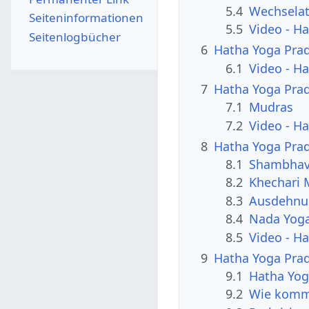
5.4
Wechsela
Seiten­­informationen
5.5
Video - H
Seitenlogbücher
6
Hatha Yoga Pradi
6.1
Video - Ha
7
Hatha Yoga Prad
7.1
Mudras
7.2
Video - H
8
Hatha Yoga Prad
8.1
Shambhav
8.2
Khechari 
8.3
Ausdehnu
8.4
Nada Yoga
8.5
Video - H
9
Hatha Yoga Pra
9.1
Hatha Yog
9.2
Wie komm