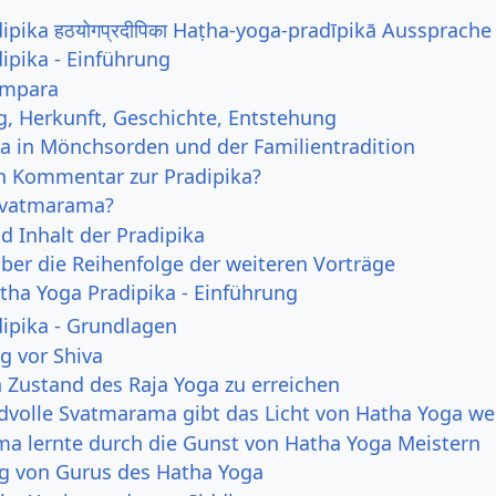
ipika हठयोगप्रदीपिका Haṭha-yoga-pradīpikā Aussprache
ipika - Einführung
ampara
, Herkunft, Geschichte, Entstehung
a in Mönchsorden und der Familientradition
 Kommentar zur Pradipika?
Svatmarama?
d Inhalt der Pradipika
über die Reihenfolge der weiteren Vorträge
atha Yoga Pradipika - Einführung
ipika - Grundlagen
g vor Shiva
n Zustand des Raja Yoga zu erreichen
idvolle Svatmarama gibt das Licht von Hatha Yoga we
a lernte durch die Gunst von Hatha Yoga Meistern
g von Gurus des Hatha Yoga