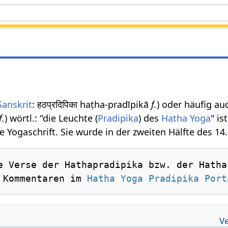
Sanskrit
: हठप्रदिपिका haṭha-pradīpikā
f.
) oder häufig a
f.
) wörtl.: "die Leuchte (
Pradipika
) des
Hatha Yoga
" i
e Yogaschrift. Sie wurde in der zweiten Hälfte des 1
 Kommentaren im 
Hatha Yoga Pradipika Port