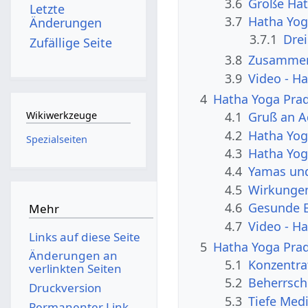
3.6
Große Hat
Letzte
3.7
Hatha Yoga
Änderungen
3.7.1
Drei
Zufällige Seite
3.8
Zusammen
3.9
Video - H
4
Hatha Yoga Prad
4.1
Gruß an A
Wikiwerkzeuge
4.2
Hatha Yog
Spezialseiten
4.3
Hatha Yoga
4.4
Yamas und
4.5
Wirkunge
4.6
Gesunde E
Mehr
4.7
Video - H
Links auf diese Seite
5
Hatha Yoga Prad
Änderungen an
5.1
Konzentra
verlinkten Seiten
5.2
Beherrsch
Druckversion
5.3
Tiefe Med
Permanenter Link