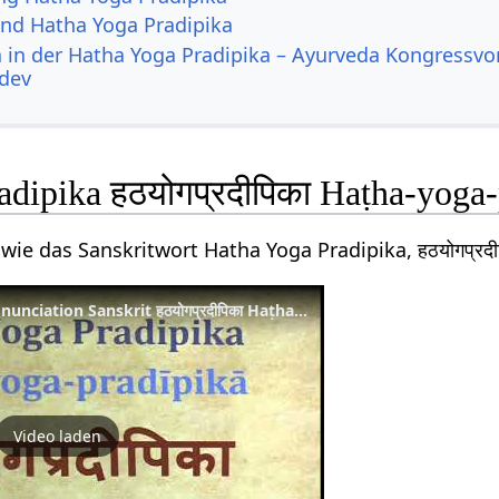
nd Hatha Yoga Pradipika
 in der Hatha Yoga Pradipika – Ayurveda Kongressvo
dev
adipika हठयोगप्रदीपिका Haṭha-yoga
 wie das Sanskritwort Hatha Yoga Pradipika, हठयोगप्र
Hatha Yoga Pradipika Pronunciation Sanskrit हठयोगप्रदीपिका Haṭha yoga pradīpikā
Video laden