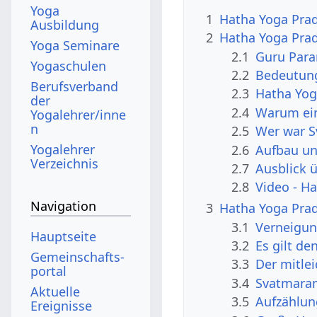
Yoga
1
Hatha Yoga Prad
Ausbildung
2
Hatha Yoga Prad
Yoga Seminare
2.1
Guru Par
Yogaschulen
2.2
Bedeutung
Berufsverband
2.3
Hatha Yog
der
2.4
Warum ein
Yogalehrer/inne
n
2.5
Wer war 
Yogalehrer
2.6
Aufbau un
Verzeichnis
2.7
Ausblick 
2.8
Video - H
Navigation
3
Hatha Yoga Prad
3.1
Verneigun
Hauptseite
3.2
Es gilt de
Gemeinschafts­
3.3
Der mitle
portal
3.4
Svatmaram
Aktuelle
3.5
Aufzählun
Ereignisse