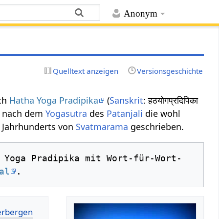
Anonym
Quelltext anzeigen
Versionsgeschichte
uch
Hatha Yoga Pradipika
(
Sanskrit
: हठयोगप्रदिपिका
st nach dem
Yogasutra
des
Patanjali
die wohl
4. Jahrhunderts von
Svatmarama
geschrieben.
al