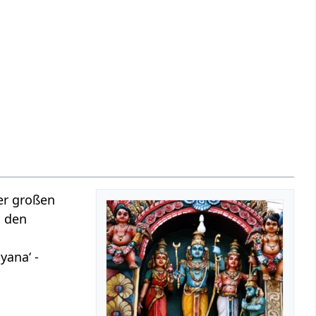
er großen
, den
ayana‘ -