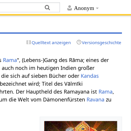
Anonym
Quelltext anzeigen
Versionsgeschichte
es
Rama
", (Lebens-)Gang des Rāma; eines der
ch auch noch im heutigen Indien großer
, die sich auf sieben Bücher oder
Kandas
 bezeichnet wird; Titel des Vālmīki
hrten. Der Hauptheld des Ramayana ist
Rama
,
, um die Welt vom Dämonenfürsten
Ravana
zu