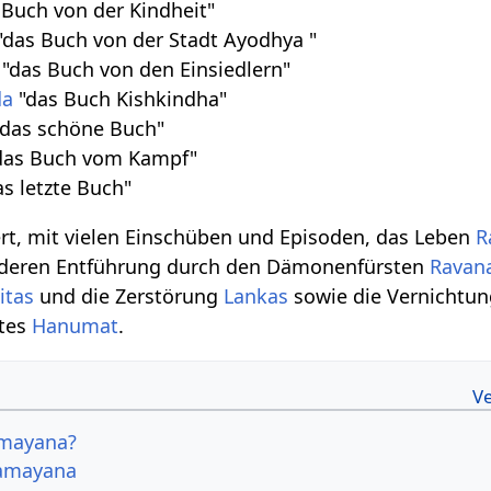
Buch von der Kindheit"
"das Buch von der Stadt Ayodhya "
"das Buch von den Einsiedlern"
da
"das Buch Kishkindha"
das schöne Buch"
das Buch vom Kampf"
s letzte Buch"
rt, mit vielen Einschüben und Episoden, das Leben
R
 deren Entführung durch den Dämonenfürsten
Ravan
itas
und die Zerstörung
Lankas
sowie die Vernichtu
ttes
Hanumat
.
amayana?
Ramayana