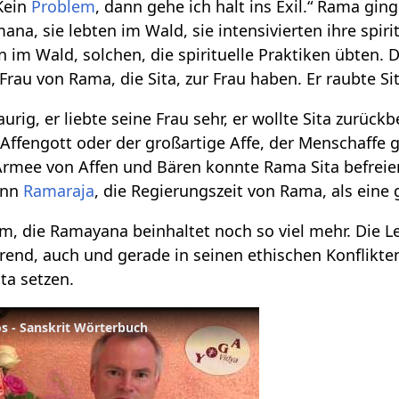
Kein
Problem
, dann gehe ich halt ins Exil.“ Rama gin
a, sie lebten im Wald, sie intensivierten ihre spirit
 im Wald, solchen, die spirituelle Praktiken übten.
rau von Rama, die Sita, zur Frau haben. Er raubte Si
urig, er liebte seine Frau sehr, er wollte Sita zur
Affengott oder der großartige Affe, der Menschaffe
mee von Affen und Bären konnte Rama Sita befreien.
ann
Ramaraja
, die Regierungszeit von Rama, als eine 
form, die Ramayana beinhaltet noch so viel mehr. Di
ierend, auch und gerade in seinen ethischen Konflik
a setzen.
s - Sanskrit Wörterbuch