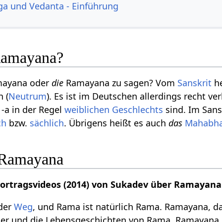
ga und Vedanta - Einführung
Ramayana?
ayana oder
die
Ramayana zu sagen? Vom
Sanskrit
he
h (
Neutrum
). Es ist im Deutschen allerdings recht ve
-a in der Regel
weiblichen
Geschlechts
sind. Im Sansk
ch
bzw.
sächlich
. Übrigens heißt es auch
das
Mahabha
 Ramayana
 Vortragsvideos (2014) von Sukadev über Ramayana
 der
Weg
, und Rama ist natürlich Rama. Ramayana,
uer und die Lebensgeschichten von Rama. Ramayana,