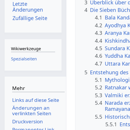
3
Überblick über
Letzte
Änderungen
4
Die Sieben Büc
4.1
Bala Kand
Zufällige Seite
4.2
Ayodhya K
4.3
Aranya Ka
4.4
Kishkindh
4.5
Sundara K
Wikiwerkzeuge
4.6
Yuddha Ka
Spezialseiten
4.7
Uttara Ka
5
Entstehung des
5.1
Mythologi
5.2
Ratnakar 
Mehr
5.3
Valmiki e
Links auf diese Seite
5.4
Narada er
Änderungen an
Ramayana 
verlinkten Seiten
5.5
Historisc
Druckversion
5.5.1
Ent
Permanenter Link