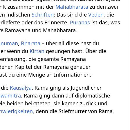
ählt zusammen mit der
Mahabharata
zu den zwei
gen indischen
Schriften
: Das sind die
Veden
, die
erlieferte oder das Erinnerte.
Puranas
ist das, was
dere Ramayana und Mahabharata.
anuman
,
Bharata
– über all diese hast du
oder wenn du
Kirtan
gesungen hast. Über die
enfassung, die gesamte Ramayana
iedenen Kapitel der Ramayana genauer
st du eine Menge an Informationen.
 die
Kausalya
. Rama ging als Jugendlicher
hwamitra
. Rama ging dann auf diplomatische
Die beiden heirateten, sie kamen zurück und
hwierigkeiten
, denn die Stiefmutter von Rama,