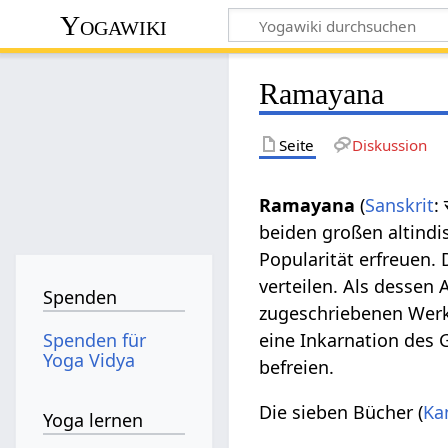
Yogawiki
Ramayana
Seite
Diskussion
Ramayana
(
Sanskrit
:
beiden großen altindi
Popularität erfreuen.
verteilen. Als dessen 
Spenden
zugeschriebenen Werk
Spenden für
eine Inkarnation des 
Yoga Vidya
befreien.
Die sieben Bücher (
Ka
Yoga lernen