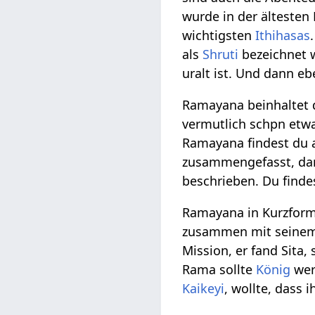
wurde in der älteste
wichtigsten
Ithihasas
als
Shruti
bezeichnet 
uralt ist. Und dann e
Ramayana beinhaltet 
vermutlich schpn etw
Ramayana findest du 
zusammengefasst, da
beschrieben. Du find
Ramayana in Kurzform
zusammen mit seinem 
Mission, er fand Sita,
Rama sollte
König
wer
Kaikeyi
, wollte, dass 