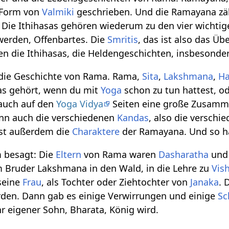
n Form von
Valmiki
geschrieben. Und die Ramayana z
. Die Ithihasas gehören wiederum zu den vier wichti
werden, Offenbartes. Die
Smritis
, das ist also das Üb
ben die Ithihasas, die Heldengeschichten, insbeson
die Geschichte von Rama. Rama,
Sita
,
Lakshmana
,
H
as gehört, wenn du mit
Yoga
schon zu tun hattest, 
auch auf den
Yoga Vidya
Seiten eine große Zusamm
nn auch die verschiedenen
Kandas
, also die versch
est außerdem die
Charaktere
der Ramayana. Und so ha
 besagt: Die
Eltern
von Rama waren
Dasharatha
und
Bruder Lakshmana in den Wald, in die Lehre zu
Vis
 seine
Frau
, als Tochter oder Ziehtochter von
Janaka
. 
den. Dann gab es einige Verwirrungen und einige
Sc
ihr eigener Sohn, Bharata, König wird.