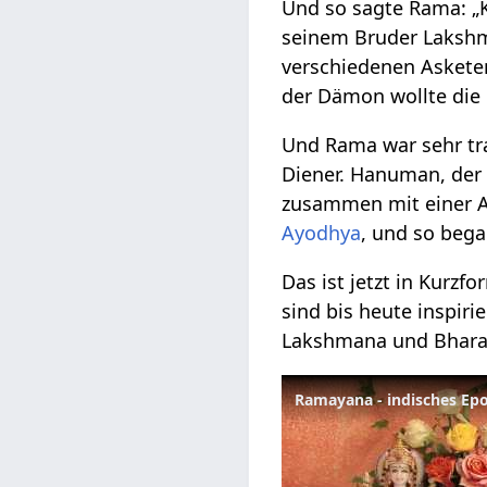
Und so sagte Rama: „
seinem Bruder Lakshman
verschiedenen Asketen
der Dämon wollte die F
Und Rama war sehr tra
Diener. Hanuman, der 
zusammen mit einer Ar
Ayodhya
, und so beg
Das ist jetzt in Kurz
sind bis heute inspir
Lakshmana und Bharat
Ramayana - indisches Epo