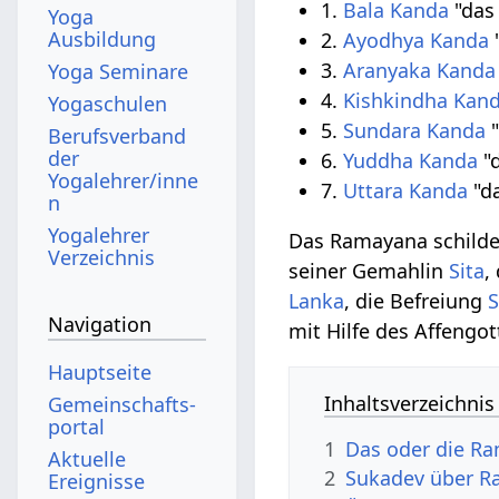
1.
Bala Kanda
"das 
Yoga
Ausbildung
2.
Ayodhya Kanda
3.
Aranyaka Kanda
Yoga Seminare
4.
Kishkindha Kan
Yogaschulen
5.
Sundara Kanda
"
Berufsverband
der
6.
Yuddha Kanda
"
Yogalehrer/inne
7.
Uttara Kanda
"da
n
Yogalehrer
Das Ramayana schilde
Verzeichnis
seiner Gemahlin
Sita
,
Lanka
, die Befreiung
S
Navigation
mit Hilfe des Affengo
Hauptseite
Inhaltsverzeichnis
Gemeinschafts­
portal
1
Das oder die R
Aktuelle
2
Sukadev über 
Ereignisse