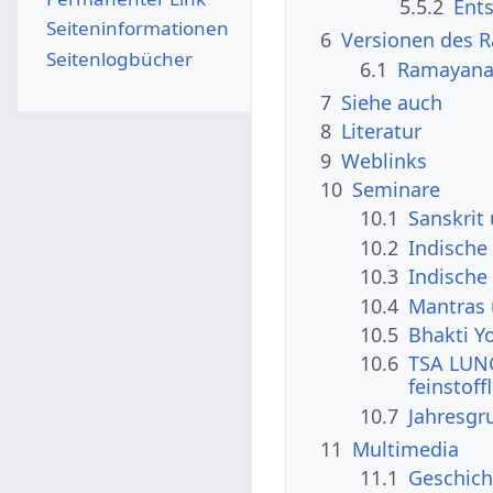
5.5.2
Ent
Seiten­­informationen
6
Versionen des 
Seitenlogbücher
6.1
Ramayana 
7
Siehe auch
8
Literatur
9
Weblinks
10
Seminare
10.1
Sanskrit
10.2
Indische 
10.3
Indische
10.4
Mantras
10.5
Bhakti Y
10.6
TSA LUNG
feinstoff
10.7
Jahresgr
11
Multimedia
11.1
Geschich