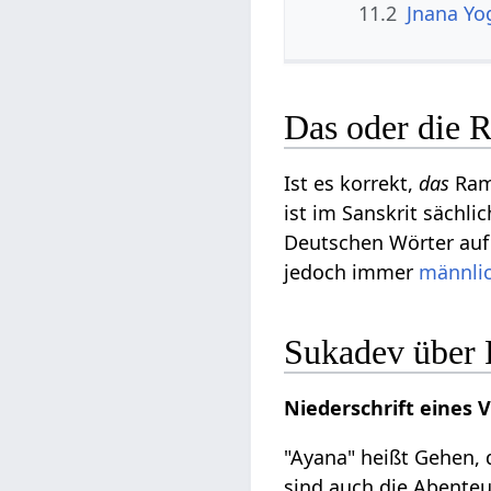
11.2
Jnana Yo
Das oder die 
Ist es korrekt,
das
Ram
ist im Sanskrit sächlic
Deutschen Wörter auf 
jedoch immer
männli
Sukadev über
Niederschrift eines
"Ayana" heißt Gehen,
sind auch die Abente