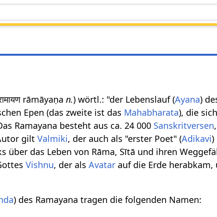
 रामायण rāmāyaṇa
n.
) wörtl.: "der Lebenslauf (
Ayana
) d
schen Epen (das zweite ist das
Mahabharata
), die si
 Das Ramayana besteht aus ca. 24 000
Sanskritversen
Autor gilt
Valmiki
, der auch als "erster Poet" (
Adikavi
)
s über das Leben von Rāma, Sītā und ihren Weggefä
Gottes
Vishnu
, der als
Avatar
auf die Erde herabkam
nda
) des Ramayana tragen die folgenden Namen: