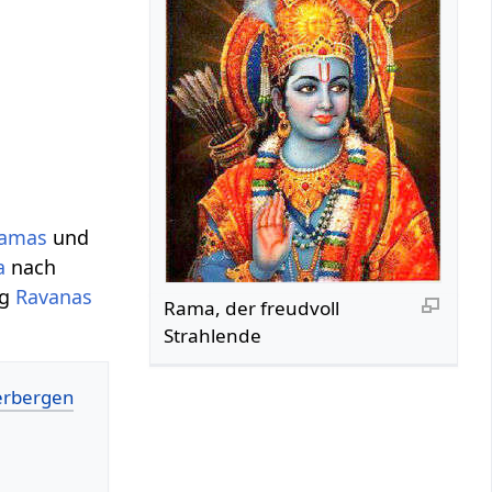
amas
und
a
nach
ng
Ravanas
Rama, der freudvoll
Strahlende