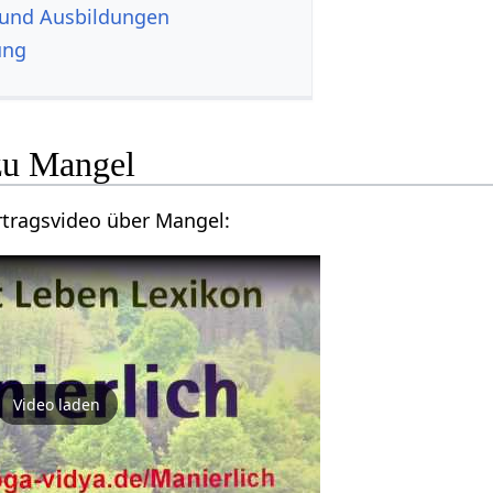
 und Ausbildungen
ung
Hier findest du ein Vortragsvideo über Mangel‏‎:
Video laden