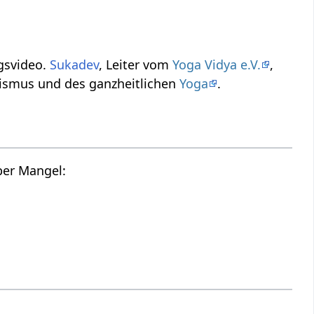
ch dieses Vortragsvideo.
Sukadev
, Leiter vom
Yoga Vidya e.V.
,
‎ aus dem Geist des Humanismus und des ganzheitlichen
Yoga
.
Hier findest du die Tonspur des oberen Videos, also einen Audio Vortrag über Mangel‏‎: