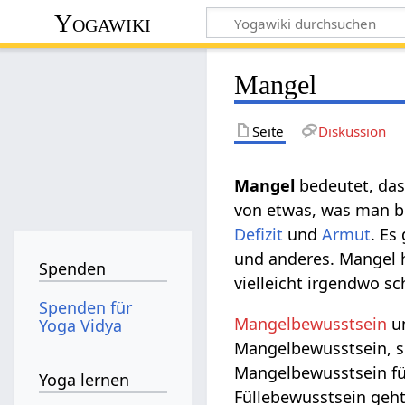
Yogawiki
Mangel
Seite
Diskussion
Mangel‏‎
bedeutet, das
von etwas, was man b
Defizit
und
Armut
. Es
und anderes. Mangel h
Spenden
vielleicht irgendwo sc
Spenden für
Mangelbewusstsein
u
Yoga Vidya
Mangelbewusstsein, si
Mangelbewusstsein füh
Yoga lernen
Füllebewusstsein geht