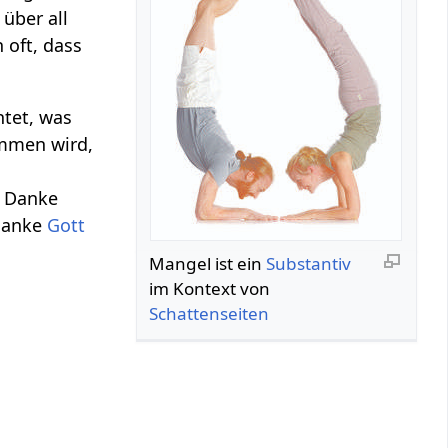
 über all
 oft, dass
htet, was
ommen wird,
. Danke
 danke
Gott
Mangel‏‎ ist ein
Substantiv
im Kontext von
Schattenseiten