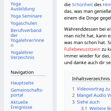
Yoga
die
Schönheit
des
Him
Ausbildung
das, was man genießen
Yoga Seminare
einem die Dinge gege
Yogaschulen
Währenddessen bei 
Berufsverband
der
man nicht hat, kann 
Yogalehrer/inne
was man schon hat. S
n
Füllebewusstsein
zu k
Yogalehrer
immer wieder für das
Verzeichnis
und danke auch dir s
Navigation
Inhaltsverzeichnis
Hauptseite
1
Gemeinschafts­
portal
2
Mangel‏‎ Audi
3
Siehe auch
Aktuelle
Ereignisse
3.1