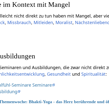
Einige Begriffe, die
,
,
,
,
usbildungen
naren und Ausbildungen, die zwar nicht direkt zu tun haben mit M
nlichkeitsentwicklung
,
Gesundheit
und
Spiritualität
:
lfühl-Seminare Seminare
sbildung
6 Themenwoche: Bhakti-Yoga - das Herz berührende und ö