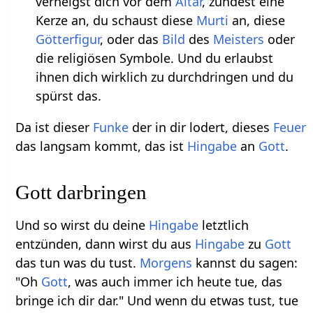
verneigst dich vor dem
Altar
, zündest eine
Kerze an, du schaust diese
Murti
an, diese
Götterfigur
, oder das
Bild
des
Meisters
oder
die religiösen Symbole. Und du erlaubst
ihnen dich wirklich zu durchdringen und du
spürst das.
Da ist dieser
Funke
der in dir lodert, dieses
Feuer
das langsam kommt, das ist
Hingabe
an
Gott
.
Gott darbringen
Und so wirst du deine
Hingabe
letztlich
entzünden, dann wirst du aus
Hingabe
zu
Gott
das tun was du tust.
Morgens
kannst du sagen:
"Oh
Gott
, was auch immer ich heute tue, das
bringe ich dir dar." Und wenn du etwas tust, tue