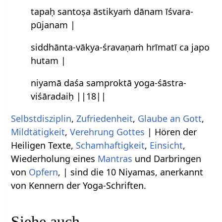
tapaḥ santoṣa āstikyaṁ dānam īśvara-
pūjanam |
siddhānta-vākya-śravaṇaṁ hrīmatī ca japo
hutam |
niyamā daśa samproktā yoga-śāstra-
viśāradaiḥ ||18||
Selbstdisziplin
,
Zufriedenheit
,
Glaube an Gott
,
Mildtätigkeit
,
Verehrung Gottes
| Hören der
Heiligen Texte,
Schamhaftigkeit
,
Einsicht
,
Wiederholung eines
Mantras
und Darbringen
von
Opfern
, | sind die 10 Niyamas, anerkannt
von Kennern der Yoga-Schriften.
Siehe auch