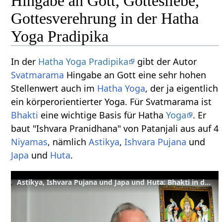
Hingabe an Gott, Gottesliebe,
Gottesverehrung in der Hatha
Yoga Pradipika
In der
Hatha Yoga Pradipika
gibt der Autor
Svatmarama
Hingabe an Gott eine sehr hohen
Stellenwert auch im
Hatha Yoga
, der ja eigentlich
ein körperorientierter Yoga. Für Svatmarama ist
Bhakti
eine wichtige Basis für Hatha
Yoga
. Er
baut "Ishvara Pranidhana" von Patanjali aus auf 4
Niyamas
, nämlich
Astikya
,
Ishvara Pujana
und
Japa
und
Huta
.
Astikya, Ishvara Pujana und Japa und Huta: Bhakti in der Hatha Yoga Pradipika - HYP 1.17