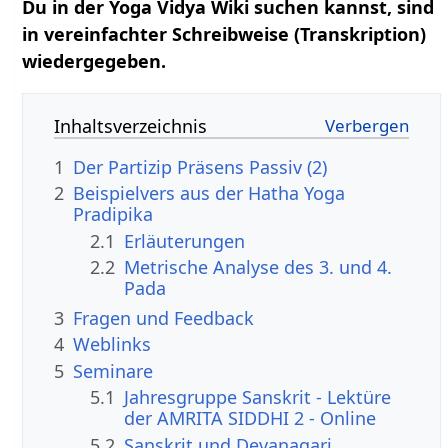
Du in der Yoga Vidya Wiki suchen kannst, sind
in vereinfachter Schreibweise (Transkription)
wiedergegeben.
Inhaltsverzeichnis
1
Der Partizip Präsens Passiv (2)
2
Beispielvers aus der Hatha Yoga
Pradipika
2.1
Erläuterungen
2.2
Metrische Analyse des 3. und 4.
Pada
3
Fragen und Feedback
4
Weblinks
5
Seminare
5.1
Jahresgruppe Sanskrit - Lektüre
der AMRITA SIDDHI 2 - Online
5.2
Sanskrit und Devanagari