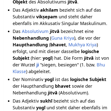
Objekt
des Absolutivums
jitvā
.
Das Adjektiv
akhilam
bezieht sich auf das
Substantiv
vikṣepam
und steht daher
ebenfalls im Akkusativ Singular Maskulinum.
Das
Absolutivum
jitvā
bezeichnet eine
Nebenhandlung
(
Guna Kriya
), die vor der
Haupthandlung
(
bhavet
,
Mukhya Kriya
)
erfolgt, und mit dieser dasselbe
logische
Subjekt
(hier:
yogī
) hat. Die Form
jitvā
ist von
der Wurzel
ji
"siegen, besiegen" (1. bzw.
Bhu
Klasse
) abgeleitet.
Der Nominativ
yogī
ist das
logische Subjekt
der Haupthandlung
bhavet
sowie der
Nebenhandlung
jitvā
(Absolutivum).
Das Adjektiv
sukhī
bezieht sich auf das
Substantiv
yogī
und steht daher ebenfalls im