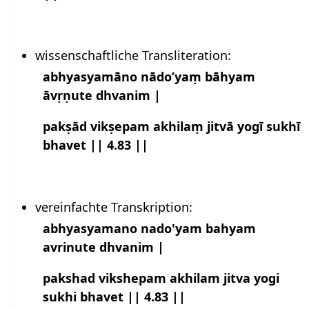
wissenschaftliche Transliteration:
abhyasyamāno nādo’yaṃ bāhyam
āvṛṇute dhvanim |
pakṣād vikṣepam akhilaṃ jitvā yogī sukhī
bhavet || 4.83 ||
vereinfachte Transkription:
abhyasyamano nado'yam bahyam
avrinute dhvanim |
pakshad vikshepam akhilam jitva yogi
sukhi bhavet || 4.83 ||