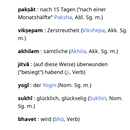
pakṣāt
: nach 15 Tagen ("nach einer
Monatshälfte"
Paksha
, Abl. Sg. m.)
vikṣepam
: Zerstreutheit (
Vikshepa
, Akk. Sg.
m.)
akhilam
: sämtliche (
Akhila
, Akk. Sg. m.)
jitvā
: (auf diese Weise) überwunden
("besiegt") habend (
ji
, Verb)
yogī
: der
Yogin
(Nom. Sg. m.)
sukhī
: glücklich, glückselig (
Sukhin
, Nom.
Sg. m.)
bhavet
: wird (
bhū
, Verb)