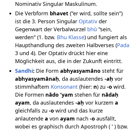
Nominativ Singular Maskulinum.
Die Verbform
bhavet
("er wird, sollte sein")
ist die 3. Person Singular
Optativ
der
Gegenwart der Verbalwurzel
bhū
"sein,
werden" (1. bzw.
Bhu Klasse
) und fungiert als
Haupthandlung des zweiten Halbverses (
Pada
3 und 4). Der Optativ drückt hier eine
Möglichkeit aus, die in der Zukunft eintritt.
Sandhi
:
Die Form
abhyasyamāno
steht für
abhyasyamānaḥ
, da auslautendes
-aḥ
vor
stimmhaftem
Konsonant
(hier:
n
) zu
-o
wird.
Die Formen
nādo 'yam
stehen für
nādaḥ
ayam
, da auslautendes
-aḥ
vor kurzem
a
gleichfalls zu
-o
wird und das kurze
anlautende
a
von
ayam
nach
-o
ausfällt,
wobei es graphisch durch Apostroph ( ' ) bzw.