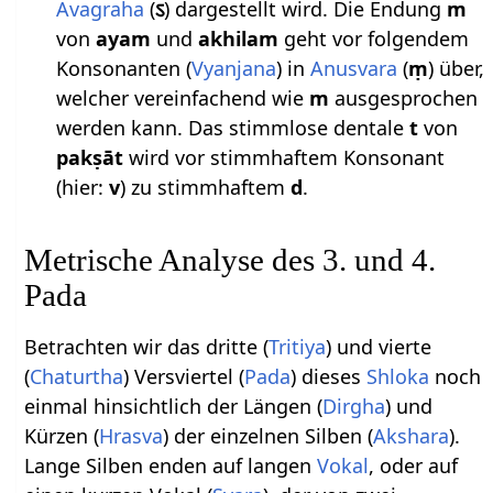
Avagraha
(
ऽ
) dargestellt wird. Die Endung
m
von
ayam
und
akhilam
geht vor folgendem
Konsonanten (
Vyanjana
) in
Anusvara
(
ṃ
) über,
welcher vereinfachend wie
m
ausgesprochen
werden kann. Das stimmlose dentale
t
von
pakṣāt
wird vor stimmhaftem Konsonant
(hier:
v
) zu stimmhaftem
d
.
Metrische Analyse des 3. und 4.
Pada
Betrachten wir das dritte (
Tritiya
) und vierte
(
Chaturtha
) Versviertel (
Pada
) dieses
Shloka
noch
einmal hinsichtlich der Längen (
Dirgha
) und
Kürzen (
Hrasva
) der einzelnen Silben (
Akshara
).
Lange Silben enden auf langen
Vokal
, oder auf