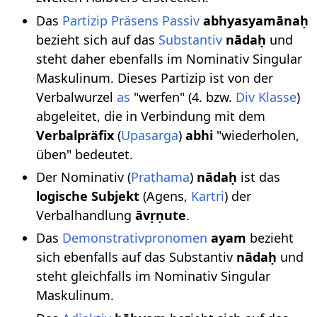
Das
Partizip Präsens
Passiv
abhyasyamānaḥ
bezieht sich auf das
Substantiv
nādaḥ
und
steht daher ebenfalls im Nominativ Singular
Maskulinum. Dieses Partizip ist von der
Verbalwurzel
as
"werfen" (4. bzw.
Div Klasse
)
abgeleitet, die in Verbindung mit dem
Verbalpräfix
(
Upasarga
)
abhi
"wiederholen,
üben" bedeutet.
Der Nominativ (
Prathama
)
nādaḥ
ist das
logische Subjekt
(Agens,
Kartri
) der
Verbalhandlung
āvṛṇute
.
Das
Demonstrativpronomen
ayam
bezieht
sich ebenfalls auf das Substantiv
nādaḥ
und
steht gleichfalls im Nominativ Singular
Maskulinum.