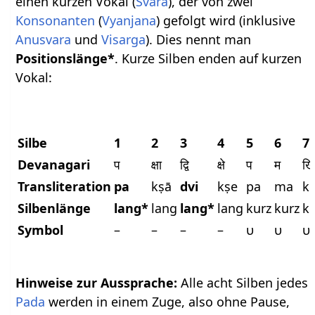
einen kurzen Vokal (
Svara
), der von zwei
Konsonanten
(
Vyanjana
) gefolgt wird (inklusive
Anusvara
und
Visarga
). Dies nennt man
Positionslänge*
. Kurze Silben enden auf kurzen
Vokal:
Silbe
1
2
3
4
5
6
7
Devanagari
प
क्षा
द्वि
क्षे
प
म
ख
Transliteration
pa
kṣā
dvi
kṣe
pa
ma
kh
Silbenlänge
lang*
lang
lang*
lang
kurz
kurz
k
Symbol
–
–
–
–
υ
υ
υ
Hinweise zur Aussprache:
Alle acht Silben jedes
Pada
werden in einem Zuge, also ohne Pause,