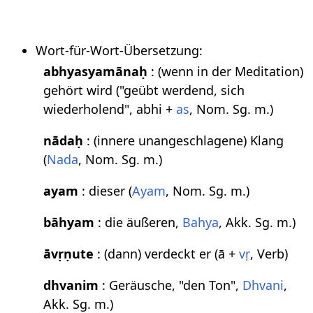
Wort-für-Wort-Übersetzung:
abhyasyamānaḥ
: (wenn in der Meditation)
gehört wird ("geübt werdend, sich
wiederholend", abhi +
as
, Nom. Sg. m.)
nādaḥ
: (innere unangeschlagene) Klang
(
Nada
, Nom. Sg. m.)
ayam
: dieser (
Ayam
, Nom. Sg. m.)
bāhyam
: die äußeren,
Bahya
, Akk. Sg. m.)
āvṛṇute
: (dann) verdeckt er (ā +
vṛ
, Verb)
dhvanim
: Geräusche, "den Ton",
Dhvani
,
Akk. Sg. m.)