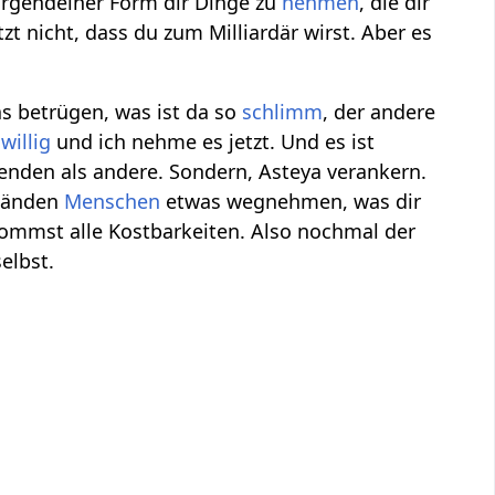
 irgendeiner Form dir Dinge zu
nehmen
, die dir
tzt nicht, dass du zum Milliardär wirst. Aber es
s betrügen, was ist da so
schlimm
, der andere
iwillig
und ich nehme es jetzt. Und es ist
enden als andere. Sondern, Asteya verankern.
tänden
Menschen
etwas wegnehmen, was dir
mmst alle Kostbarkeiten. Also nochmal der
elbst.