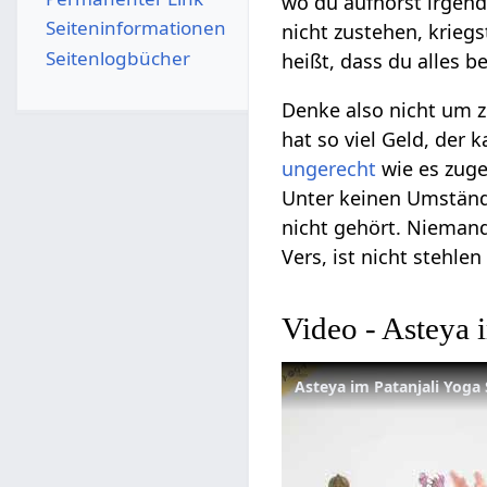
wo du aufhörst irgend
Seiten­­informationen
nicht zustehen, kriegs
Seitenlogbücher
heißt, dass du alles 
Denke also nicht um 
hat so viel Geld, der
ungerecht
wie es zuge
Unter keinen Umstän
nicht gehört. Niema
Vers, ist nicht stehl
Video - Asteya 
Asteya im Patanjali Yoga 