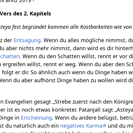
ev Bretz 2019 -
ers des 2. Kapitels
 Asteya fest begründet kommen alle Kostbarkeiten wie von 
tz der
Entsagung
. Wenn du alles mögliche nimmst, d
 du aber nichts mehr nimmst, dann wird es dir hinter
Schatten
. Wenn du den Schatten willst, rennt er vor d
ergreifen willst, rennt er weg. Wenn du aber den Sc
 folgt er dir. So ähnlich auch wenn du Dinge haben wi
enn du aber aufhörst Dinge haben zu wollen wird dir
en Evangelien gesagt „Strebe zuerst nach den Königre
hier ist es noch etwas konkreter. Patanjali sagt „Astey
 Dinge in
Erscheinung
. Wenn du andere belügst, betrü
st du natürlich auch ein
negatives
Karma
und du mi