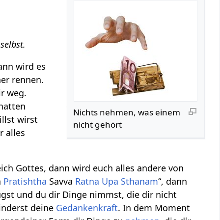
selbst.
ann wird es
her rennen.
ir weg.
hatten
Nichts nehmen, was einem
llst wirst
nicht gehört
 alles
ich Gottes, dann wird euch alles andere von
a
Pratishtha
Savva
Ratna
Upa
Sthanam
“, dann
gst und du dir Dinge nimmst, die dir nicht
nderst deine
Gedankenkraft
. In dem Moment