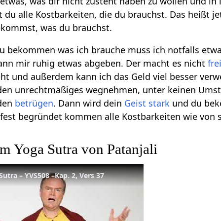
etwas, was dir nicht zusteht haben zu wollen und in
t du alle Kostbarkeiten, die du brauchst. Das heißt je
bekommst, was du brauchst.
zu bekommen was ich brauche muss ich notfalls etwa
 kann mir ruhig etwas abgeben. Der macht es nicht
fre
ht und außerdem kann ich das Geld viel besser verw
den unrechtmäßiges wegnehmen, unter keinen Ums
nden
betrügen
. Dann wird dein
Geist
stark
und du beko
en fest begründet kommen alle Kostbarkeiten wie von s
im Yoga Sutra von Patanjali
Sutra – YVS508 –Kap. 2, Vers 37