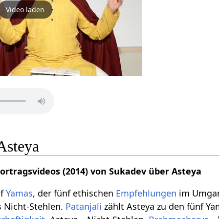
Video laden
Asteya
Vortragsvideos (2014) von Sukadev über Asteya
nf
Yamas
, der fünf ethischen
Empfehlungen
im Umgang
s Nicht-Stehlen.
Patanjali
zählt Asteya zu den fünf Ya