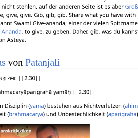
, nicht stehlen, auf der anderen Seite ist es aber
Groß
e, give, give. Gib, gib, gib. Share what you have with
annt Swami Give-ananda, einer der vielen Spitznamen
,
Ananda
, to give, zu geben. Daher, gib, was du kanns
von Asteya.
as
von
Patanjali
रिग्रहा यमाः ||2.30||
ahmacaryāparigrahā yamāḥ ||2.30||
 Disziplin (
yama
) bestehen aus Nichtverletzen (
ahim
it (
brahmacarya
) und Unbestechlichkeit (
aparigraha
 Sanskritlexikon