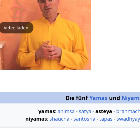
Video laden
Die fünf
Yamas
und
Niyam
yamas
:
ahimsa
-
satya
-
asteya
-
brahmach
niyamas
:
shaucha
-
santosha
-
tapas
-
swadhyay