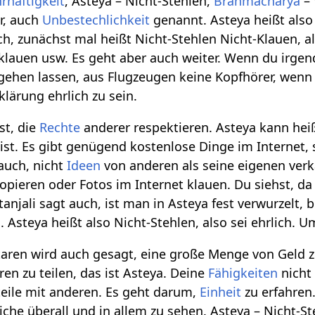
rhaftigkeit
, Asteya – Nicht-Stehlen,
Brahmacharya
– 
er, auch
Unbestechlichkeit
genannt. Asteya heißt also 
ich, zunächst mal heißt Nicht-Stehlen Nicht-Klauen, 
klauen usw. Es geht aber auch weiter. Wenn du irgen
ehen lassen, aus Flugzeugen keine Kopfhörer, wenn es
klärung ehrlich zu sein.
st, die
Rechte
anderer respektieren. Asteya kann heiß
ist. Es gibt genügend kostenlose Dinge im Internet, s
 auch, nicht
Ideen
von anderen als seine eigenen verka
opieren oder Fotos im Internet klauen. Du siehst, da
atanjali sagt auch, ist man in Asteya fest verwurze
m
. Asteya heißt also Nicht-Stehlen, also sei ehrlich. 
en wird auch gesagt, eine große Menge von Geld zu 
en zu teilen, das ist Asteya. Deine
Fähigkeiten
nicht 
 teile mit anderen. Es geht darum,
Einheit
zu erfahren
che überall und in allem zu sehen. Asteya – Nicht-Ste