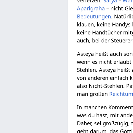
Verletzen,
Satya
–
Wah
Aparigraha
– nicht Gi
Bedeutungen
. Natürl
klauen, keine Handys 
keine Handtücher mitg
auch, bei der Steuerer
Asteya heißt auch son
wenn es nicht erlaubt 
Stehlen. Asteya heißt
von anderen einfach k
also Nicht-Stehlen. P
man großen
Reichtu
In manchen Kommentar
was du hast, mit ander
Daher, sei großzügig,
geht darum, das Göttli