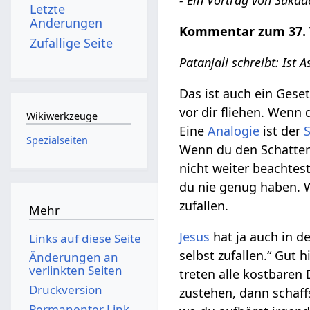
- Ein Vortrag von Sukad
Letzte
Änderungen
Kommentar zum 37. V
Zufällige Seite
Patanjali schreibt: Ist
Das ist auch ein Gese
vor dir fliehen. Wenn
Wikiwerkzeuge
Eine
Analogie
ist der
Spezialseiten
Wenn du den Schatten 
nicht weiter beachtest
du nie genug haben. W
zufallen.
Mehr
Jesus
hat ja auch in d
Links auf diese Seite
selbst zufallen.“ Gut 
Änderungen an
verlinkten Seiten
treten alle kostbaren
Druckversion
zustehen, dann schaff
Permanenter Link