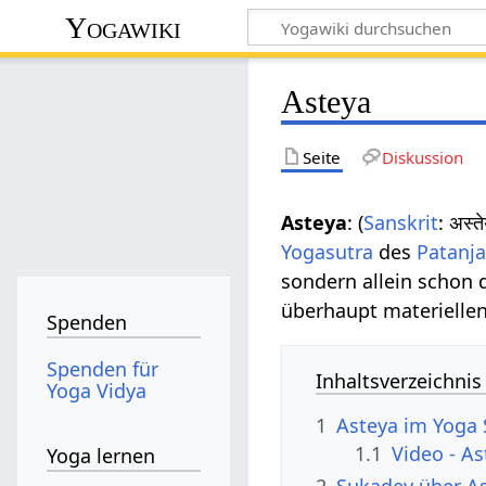
Yogawiki
Asteya
Seite
Diskussion
Asteya
: (
Sanskrit
: अस्
Yogasutra
des
Patanja
sondern allein schon 
überhaupt materielle
Spenden
Spenden für
Inhaltsverzeichnis
Yoga Vidya
1
Asteya im Yoga 
1.1
Video - As
Yoga lernen