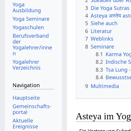
2
Sukadev über A
Yoga
3
Die Yoga Sutras 
Ausbildung
4
Asteya अस्तेय a
Yoga Seminare
5
Siehe auch
Yogaschulen
6
Literatur
Berufsverband
7
Weblinks
der
8
Seminare
Yogalehrer/inne
n
8.1
Karma Yo
Yogalehrer
8.2
Indische S
Verzeichnis
8.3
Tsa Lung -
8.4
Bewusstse
Navigation
9
Multimedia
Hauptseite
Gemeinschafts­
portal
Asteya im Yoga
Aktuelle
Ereignisse