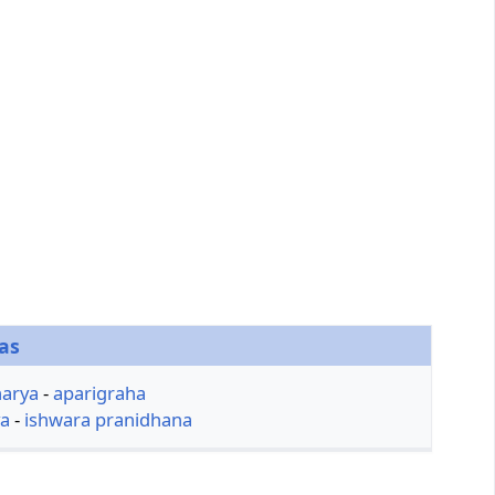
as
arya
-
aparigraha
a
-
ishwara pranidhana