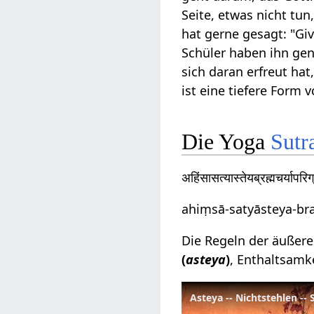
Seite, etwas nicht tun
hat gerne gesagt: "Giv
Schüler haben ihn gen
sich daran erfreut hat
ist eine tiefere Form 
Die Yoga
Sutr
अहिंसासत्यास्तेयब्रह्मचर्याप
ahiṃsā-satyāsteya-br
Die Regeln der äußeren
(
asteya
)
, Enthaltsamke
Asteya -- Nichtstehlen --