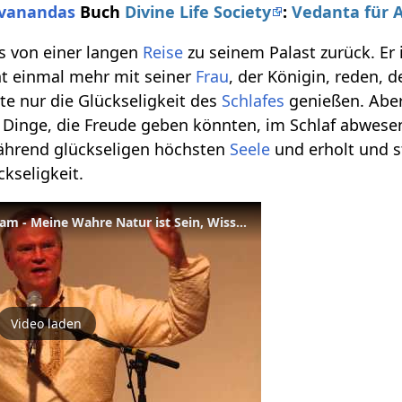
ivanandas
Buch
Divine Life Society
:
Vedanta für 
s von einer langen
Reise
zu seinem Palast zurück. Er 
ht einmal mehr mit seiner
Frau
, der Königin, reden, 
te nur die Glückseligkeit des
Schlafes
genießen. Abe
e Dinge, die Freude geben könnten, im Schlaf abwese
während glückseligen höchsten
Seele
und erholt und st
ckseligkeit.
Satchidananda Swarupoham - Meine Wahre Natur ist Sein, Wissen und Glückseligkeit
Video laden