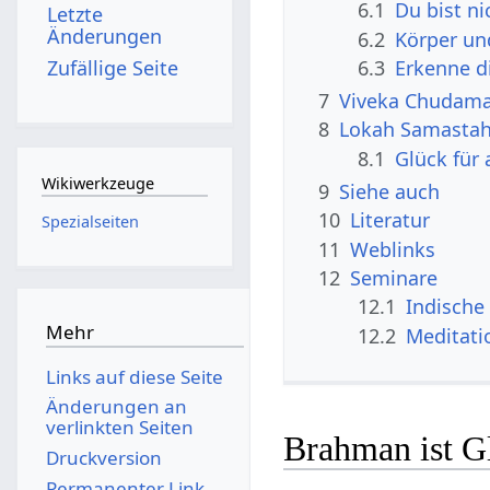
6.1
Du bist ni
Letzte
Änderungen
6.2
Körper un
Zufällige Seite
6.3
Erkenne di
7
Viveka Chudaman
8
Lokah Samastah
8.1
Glück für 
Wikiwerkzeuge
9
Siehe auch
10
Literatur
Spezialseiten
11
Weblinks
12
Seminare
12.1
Indische 
Mehr
12.2
Meditati
Links auf diese Seite
Änderungen an
verlinkten Seiten
Brahman ist Gl
Druckversion
Permanenter Link