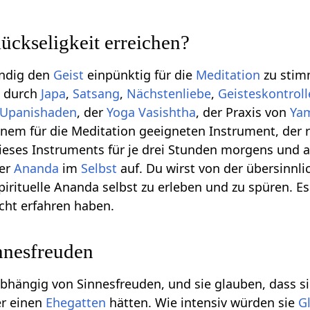
ückseligkeit erreichen?
endig den
Geist
einpünktig für die
Meditation
zu stimm
s durch
Japa
,
Satsang
,
Nächstenliebe
,
Geisteskontroll
Upanishaden
, der
Yoga Vasishtha
, der Praxis von
Ya
inem für die Meditation geeigneten Instrument, der r
dieses Instruments für je drei Stunden morgens und
der
Ananda
im
Selbst
auf. Du wirst von der übersinnlic
pirituelle Ananda selbst zu erleben und zu spüren. E
icht erfahren haben.
nnesfreuden
bhängig von Sinnesfreuden, und sie glauben, dass sie
r einen
Ehegatten
hätten. Wie intensiv würden sie
G