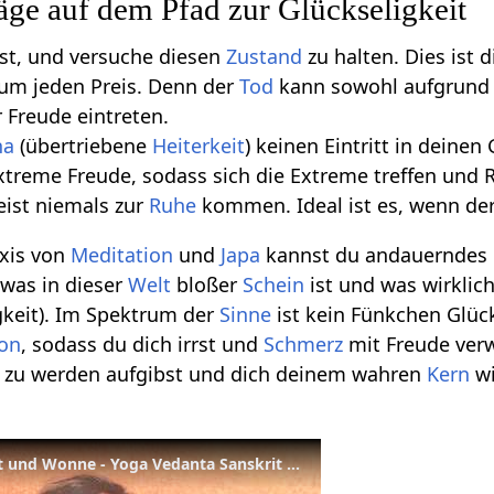
äge auf dem Pfad zur Glückseligkeit
st, und versuche diesen
Zustand
zu halten. Dies ist 
um jeden Preis. Denn der
Tod
kann sowohl aufgrund
r Freude eintreten.
ha
(übertriebene
Heiterkeit
) keinen Eintritt in deine
xtreme Freude, sodass sich die Extreme treffen und
eist niemals zur
Ruhe
kommen. Ideal ist es, wenn der 
axis von
Meditation
und
Japa
kannst du andauerndes
was in dieser
Welt
bloßer
Schein
ist und was wirklic
keit). Im Spektrum der
Sinne
ist kein Fünkchen Glüc
ion
, sodass du dich irrst und
Schmerz
mit Freude ver
 zu werden aufgibst und dich deinem wahren
Kern
wi
Chidananda - Bewusstheit und Wonne - Yoga Vedanta Sanskrit Lexikon