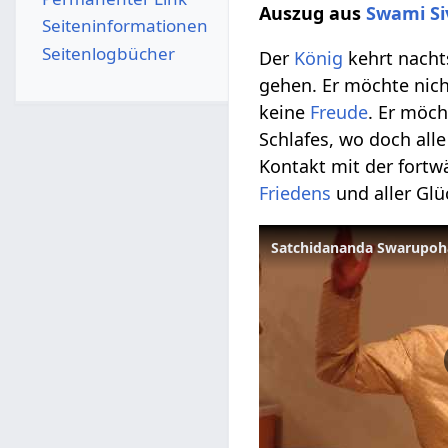
Auszug aus
Swami S
Seiten­­informationen
Seitenlogbücher
Der
König
kehrt nacht
gehen. Er möchte nic
keine
Freude
. Er möch
Schlafes, wo doch all
Kontakt mit der fort
Friedens
und aller Glü