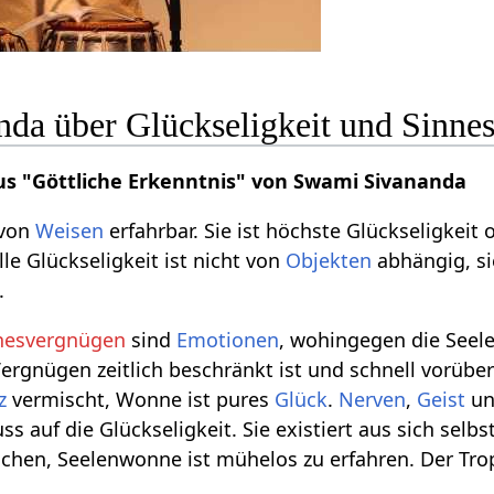
da über Glückseligkeit und Sinne
us "Göttliche Erkenntnis" von Swami Sivananda
 von
Weisen
erfahrbar. Sie ist höchste Glückseligkeit 
elle Glückseligkeit ist nicht von
Objekten
abhängig, si
.
nesvergnügen
sind
Emotionen
, wohingegen die See
ergnügen zeitlich beschränkt ist und schnell vorüb
z
vermischt, Wonne ist pures
Glück
.
Nerven
,
Geist
u
uss auf die Glückseligkeit. Sie existiert aus sich se
ichen, Seelenwonne ist mühelos zu erfahren. Der Trop