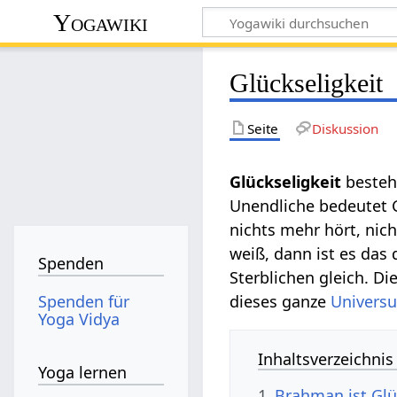
Yogawiki
Glückseligkeit
Seite
Diskussion
Glückseligkeit
besteht
Unendliche bedeutet G
nichts mehr hört, nic
weiß, dann ist es das 
Spenden
Sterblichen gleich. D
Spenden für
dieses ganze
Univers
Yoga Vidya
Inhaltsverzeichnis
Yoga lernen
1
Brahman ist Glü