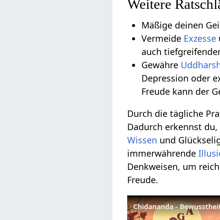
Weitere Ratschl
Mäßige deinen Gei
Vermeide
Exzesse
auch tiefgreifende
Gewähre
Uddhars
Depression oder e
Freude kann der G
Durch die tägliche Pr
Dadurch erkennst du, 
Wissen
und Glückselig
immerwährende
Illus
Denkweisen, um reich
Freude.