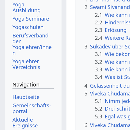
Yoga
2
Swami Sivanand
Ausbildung
2.1
Wie kann i
Yoga Seminare
2.2
Hindernis
Yogaschulen
2.3
Erlösung
Berufsverband
2.4
Weitere R
der
3
Sukadev über Sch
Yogalehrer/inne
n
3.1
Wie beko
Yogalehrer
3.2
Wie kann 
Verzeichnis
3.3
Wie kann 
3.4
Was ist St
Navigation
4
Gelassenheit du
5
Viveka Chudaman
Hauptseite
5.1
Nimm jede
Gemeinschafts­
5.2
Drei Schr
portal
5.3
Egal was 
Aktuelle
6
Viveka Chudaman
Ereignisse