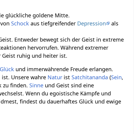
die glückliche goldene Mitte.
 von
Schock
aus tiefgreifender
Depression
als
n Geist. Entweder bewegt sich der Geist in extreme
 Reaktionen hervorrufen. Während extremer
Geist ruhig und heiter ist.
Glück
und immerwährende Freude erlangen.
h ist. Unsere wahre
Natur
ist
Satchitananda
(
Sein
,
k zu finden.
Sinne
und Geist sind eine
wechselst. Wenn du egoistische Kämpfe und
dmest, findest du dauerhaftes Glück und ewige