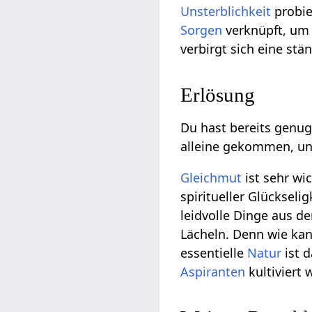
Unsterblichkeit
probie
Sorgen
verknüpft, um 
verbirgt sich eine stä
Erlösung
Du hast bereits genu
alleine gekommen, und
Gleichmut
ist sehr wi
spiritueller Glückseli
leidvolle Dinge aus d
Lächeln. Denn wie ka
essentielle
Natur
ist d
Aspiranten
kultiviert 