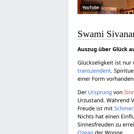
YouTube
Swami Sivanan
Auszug über Glück a
Glückseligkeit ist nur
transzendent
. Spiritu
einer Form vorhanden
Der
Ursprung
von
Sin
Urzustand. Während V
Freude ist mit
Schmer
Nichts hat einen Einfl
Sinnesfreuden zu erre
Ozean
der Wonne.