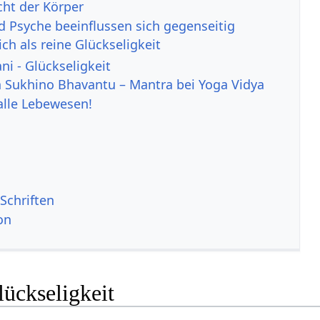
cht der Körper
d Psyche beeinflussen sich gegenseitig
ch als reine Glückseligkeit
i - Glückseligkeit
 Sukhino Bhavantu – Mantra bei Yoga Vidya
alle Lebewesen!
Schriften
on
ückseligkeit