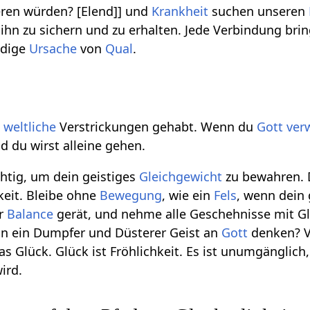
ren würden? [Elend]] und
Krankheit
suchen unseren
ihn zu sichern und zu erhalten. Jede Verbindung bri
ndige
Ursache
von
Qual
.
g
weltliche
Verstrickungen gehabt. Wenn du
Gott
verw
 du wirst alleine gehen.
chtig, um dein geistiges
Gleichgewicht
zu bewahren. D
gkeit. Bleibe ohne
Bewegung
, wie ein
Fels
, wenn dein
er
Balance
gerät, und nehme alle Geschehnisse mit Gl
nn ein Dumpfer und Düsterer Geist an
Gott
denken? V
as Glück. Glück ist Fröhlichkeit. Es ist unumgänglich
wird.