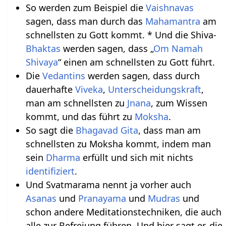
So werden zum Beispiel die
Vaishnavas
sagen, dass man durch das
Mahamantra
am
schnellsten zu Gott kommt. * Und die Shiva-
Bhaktas
werden sagen, dass „
Om Namah
Shivaya
“ einen am schnellsten zu Gott führt.
Die
Vedantins
werden sagen, dass durch
dauerhafte
Viveka
,
Unterscheidungskraft
,
man am schnellsten zu
Jnana
, zum Wissen
kommt, und das führt zu
Moksha
.
So sagt die
Bhagavad Gita
, dass man am
schnellsten zu Moksha kommt, indem man
sein
Dharma
erfüllt und sich mit nichts
identifiziert
.
Und Svatmarama nennt ja vorher auch
Asanas
und
Pranayama
und
Mudras
und
schon andere Meditationstechniken, die auch
alle zur Befreiung führen. Und hier sagt er, die