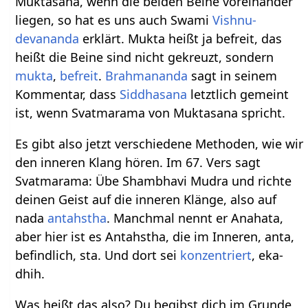
Muktasana, wenn die beiden Beine voreinander
liegen, so hat es uns auch Swami
Vishnu-
devananda
erklärt. Mukta heißt ja befreit, das
heißt die Beine sind nicht gekreuzt, sondern
mukta
,
befreit
.
Brahmananda
sagt in seinem
Kommentar, dass
Siddhasana
letztlich gemeint
ist, wenn Svatmarama von Muktasana spricht.
Es gibt also jetzt verschiedene Methoden, wie wir
den inneren Klang hören. Im 67. Vers sagt
Svatmarama: Übe Shambhavi Mudra und richte
deinen Geist auf die inneren Klänge, also auf
nada
antahstha
. Manchmal nennt er Anahata,
aber hier ist es Antahstha, die im Inneren, anta,
befindlich, sta. Und dort sei
konzentriert
, eka-
dhih.
Was heißt das also? Du begibst dich im Grunde