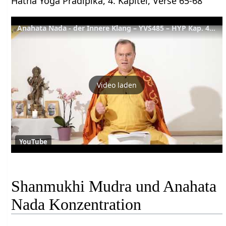
Hatha Yoga Pradipika, 4. Kapitel, Verse 65-68
Anahata Nada - der Innere Klang – YVS485 – HYP Kap. 4, Verse 65-68
Video laden
YouTube
Shanmukhi Mudra und Anahata
Nada Konzentration