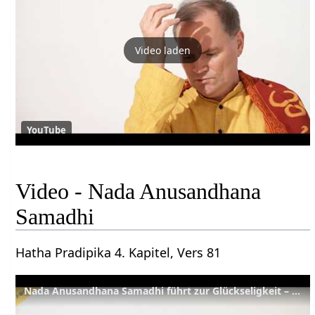
Video laden
YouTube
Video - Nada Anusandhana
Samadhi
Hatha Pradipika 4. Kapitel, Vers 81
Nada Anusandhana Samadhi führt zur Glückseligkeit – YVS493 – HYP Kap. 4, Verse 81