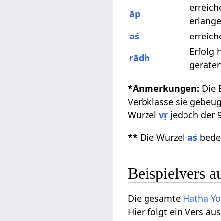
erreich
āp
erlang
aś
erreic
Erfolg 
rādh
gerate
*Anmerkungen:
Die 
Verbklasse sie gebeug
Wurzel
vṛ
jedoch der 
**
Die Wurzel
aś
bedeu
Beispielvers a
Die gesamte
Hatha Yo
Hier folgt ein Vers aus