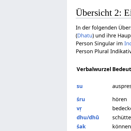
Übersicht 2: E
In der folgenden Über
(
Dhatu
) und ihre Hau
Person Singular im
In
Person Plural Indikati
Verbalwurzel
Bedeu
su
auspre
śru
hören
vṛ
bedeck
dhu/dhū
schütte
śak
können,