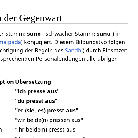
n der Gegenwart
ker Stamm:
suno-
, schwacher Stamm:
sunu-
) in
maipada
) konjugiert. Diesem Bildungstyp folgen
sichtigung der Regeln des
Sandhi
) durch Einsetzen
ntsprechenden Personalendungen alle übrigen
ption
Übersetzung
"ich presse aus"
"du presst aus"
"er (sie, es) presst aus"
"wir beide(n) pressen aus"
h
"ihr beide(n) presst aus"