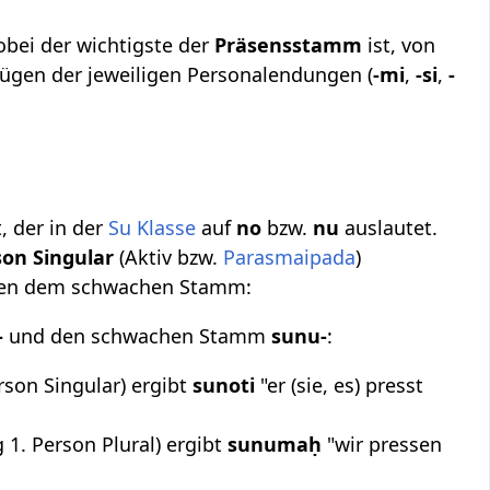
obei der wichtigste der
Präsensstamm
ist, von
ügen der jeweiligen Personalendungen (
-mi
,
-si
,
-
, der in der
Su Klasse
auf
no
bzw.
nu
auslautet.
rson Singular
(Aktiv bzw.
Parasmaipada
)
lgen dem schwachen Stamm:
-
und den schwachen Stamm
sunu-
:
son Singular) ergibt
sunoti
"er (sie, es) presst
1. Person Plural) ergibt
sunumaḥ
"wir pressen