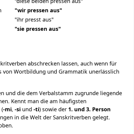
"diese beiden pressen aus"
h
"wir pressen aus"
"ihr presst aus"
"sie pressen aus"
nskritverben abschrecken lassen, auch wenn für
nis von Wortbildung und Grammatik unerlässlich
n und die dem Verbalstamm zugrunde liegende
nnen. Kennt man die am häufigsten
 (
-mi
,
-si
und
-ti
) sowie der
1. und 3. Person
dringen in die Welt der Sanskritverben gelegt.
hoben.