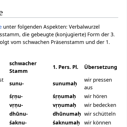
e
e
unter folgenden Aspekten: Verbalwurzel
nsstamm, die gebeugte (konjugierte) Form der 3.
folgt vom schwachen Präsenstamm und der 1.
schwacher
1. Pers. Pl.
Übersetzung
Stamm
st
wir pressen
sunu-
sunumaḥ
aus
śṛṇu-
śṛṇumaḥ
wir hören
vṛṇu-
vṛṇumaḥ
wir bedecken
dhūnu-
dhūnumaḥ
wir schütteln
śaknu-
śaknumaḥ
wir können