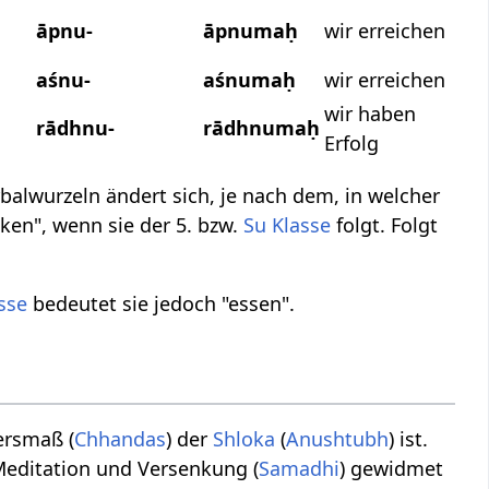
āpnu-
āpnumaḥ
wir erreichen
aśnu-
aśnumaḥ
wir erreichen
wir haben
rādhnu-
rādhnumaḥ
Erfolg
alwurzeln ändert sich, je nach dem, in welcher
en", wenn sie der 5. bzw.
Su Klasse
folgt. Folgt
asse
bedeutet sie jedoch "essen".
ersmaß (
Chhandas
) der
Shloka
(
Anushtubh
) ist.
 Meditation und Versenkung (
Samadhi
) gewidmet