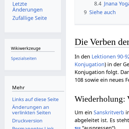
8.4
Jnana Yog
Letzte
Änderungen
9
Siehe auch
Zufällige Seite
Die Verben der
Wikiwerkzeuge
In den
Lektionen 90-9
Spezialseiten
Konjugation
) in der 
Konjugation folgt. Dan
108 sowie ein neues F
Mehr
Wiederholung: 
Links auf diese Seite
Änderungen an
Um ein
Sanskritverb
i
verlinkten Seiten
abgeleitet ist. Es ste
Druckversion
su
"auspressen").
Permanenter Link