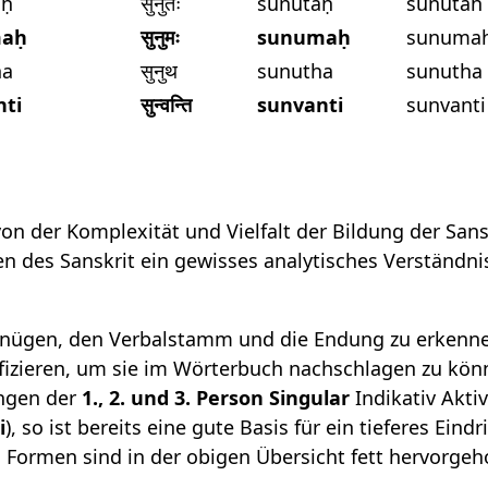
aḥ
सुनुतः
sunutaḥ
sunutah
maḥ
सुनुमः
sunumaḥ
sunuma
ha
सुनुथ
sunutha
sunutha
nti
सुन्वन्ति
sunvanti
sunvanti
 von der Komplexität und Vielfalt der Bildung der Sa
nen des Sanskrit ein gewisses analytisches Verständ
nügen, den Verbalstamm und die Endung zu erkenne
ifizieren, um sie im Wörterbuch nachschlagen zu kö
ngen der
1., 2. und 3. Person Singular
Indikativ Aktiv
i
), so ist bereits eine gute Basis für ein tieferes Ein
n Formen sind in der obigen Übersicht fett hervorge