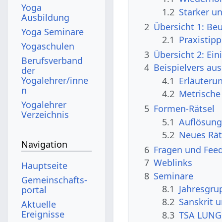
Yoga
1.2
Starker 
Ausbildung
2
Übersicht 1: Be
Yoga Seminare
2.1
Praxistipp
Yogaschulen
3
Übersicht 2: Ein
Berufsverband
4
Beispielvers au
der
Yogalehrer/inne
4.1
Erläuteru
n
4.2
Metrische
Yogalehrer
5
Formen-Rätsel
Verzeichnis
5.1
Auflösung
5.2
Neues Rät
Navigation
6
Fragen und Fee
7
Weblinks
Hauptseite
8
Seminare
Gemeinschafts­
8.1
Jahresgru
portal
8.2
Sanskrit 
Aktuelle
Ereignisse
8.3
TSA LUNG 