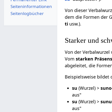
Seiten­­informationen
Von dieser Verbalwur
Seitenlogbücher
dem die Formen der G
ti
usw.).
Starker und sc
Von der Verbalwurzel 
Vom
starken Präse
abgeleitet, die Forme
Beispielsweise bildet
su
(Wurzel) >
suno
aus"
su
(Wurzel) >
sunu
aus"