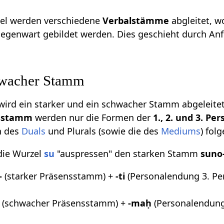
zel werden verschiedene
Verbalstämme
abgleitet, w
egenwart gebildet werden. Dies geschieht durch Anf
hwacher Stamm
wird ein starker und ein schwacher Stamm abgeleitet
nsstamm
werden nur die Formen der
1., 2. und 3. Pe
n des
Duals
und Plurals (sowie die des
Mediums
) fo
 die Wurzel
su
"auspressen" den starken Stamm
suno
-
(starker Präsensstamm) +
-ti
(Personalendung 3. Per
(schwacher Präsensstamm) +
-maḥ
(Personalendung 