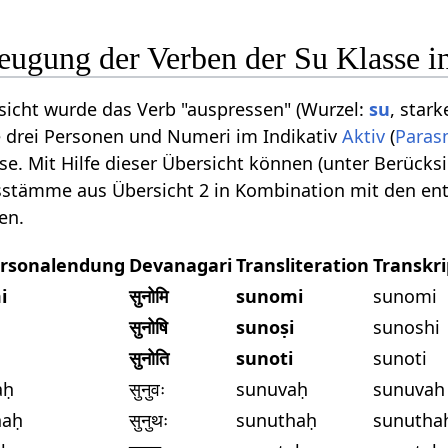
Beugung der Verben der Su Klasse i
sicht wurde das Verb "auspressen" (Wurzel:
su
, star
e drei Personen und Numeri im Indikativ
Aktiv
(
Paras
sse. Mit Hilfe dieser Übersicht können (unter Berück
nsstämme aus Übersicht 2 in Kombination mit den e
en.
rsonalendung
Devanagari
Transliteration
Transkri
i
सुनोमि
sunomi
sunomi
सुनोषि
sunoṣi
sunoshi
सुनोति
sunoti
sunoti
aḥ
सुनुवः
sunuvaḥ
sunuvah
haḥ
सुनुथः
sunuthaḥ
sunutha