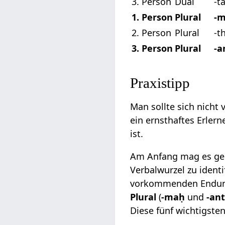
3. Person
Dual
-t
1. Person
Plural
-
2. Person
Plural
-t
3. Person
Plural
-a
Praxistipp
Man sollte sich nicht
ein ernsthaftes Erler
ist.
Am Anfang mag es ge
Verbalwurzel zu ident
vorkommenden Endu
Plural
(
-maḥ
und
-ant
Diese fünf wichtigste