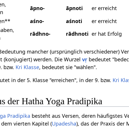
en,
āpno-
āpnoti
er erreicht
en
hen**
aśno-
aśnoti
er erreicht
haben,
rādhno-
rādhnoti
er hat Erfolg
n
Bedeutung mancher (ursprünglich verschiedener) Verb
t (konjugiert) werden. Die Wurzel
vṛ
bedeutet "bedeck
9. bzw.
Kri Klasse
, bedeutet sie "wählen".
tet in der 5. Klasse "erreichen", in der 9. bzw.
Kri Kl
us der Hatha Yoga Pradipika
ga Pradipika
besteht aus Versen, deren häufigstes V
 dem vierten Kapitel (
Upadesha
), das der Praxis der