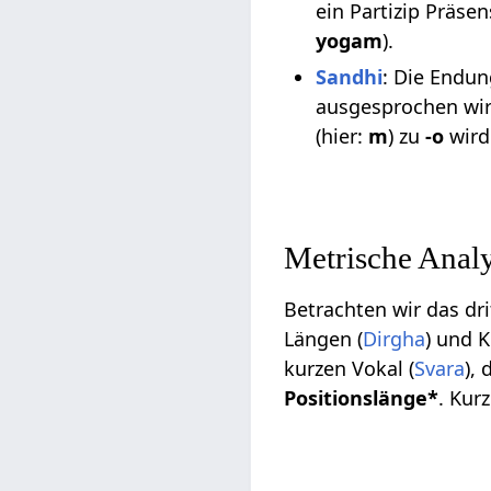
ein Partizip Präsen
yogam
).
Sandhi
: Die Endu
ausgesprochen wi
(hier:
m
) zu
-o
wird
Metrische Analy
Betrachten wir das dri
Längen (
Dirgha
) und K
kurzen Vokal (
Svara
),
Positionslänge*
. Kur