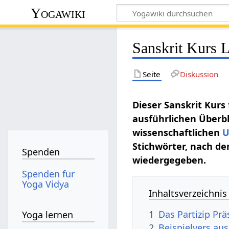
Yogawiki
Sanskrit Kurs 
Seite
Diskussion
Dieser Sanskrit Kurs
ausführlichen Überbl
wissenschaftlichen
U
Stichwörter, nach de
Spenden
wiedergegeben.
Spenden für
Yoga Vidya
Inhaltsverzeichnis
1
Das Partizip Prä
Yoga lernen
2
Beispielvers au