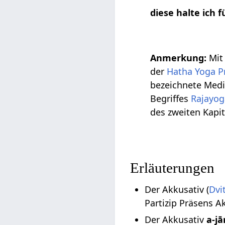
diese halte ich 
Anmerkung:
Mi
der
Hatha Yoga P
bezeichnete Medi
Begriffes
Rajayog
des zweiten Kapite
Erläuterungen
Der Akkusativ (
Dvi
Partizip Präsens 
Der Akkusativ
a-j