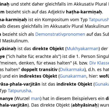
inaḥ
und steht daher gleichfalls im Akkusativ Plura
am
bezieht sich auf das Adjektiv
haṭha-karmiṇaḥ
.
ha-karmiṇaḥ
ist ein Kompositum vom Typ
Tatpurus
alb dieses gleichfalls im Akkusativ Plural Maskulinum
n
bezieht sich als
Demonstrativpronomen
auf das Su
al Maskulinum.
yāsinaḥ
ist das
direkte Objekt
(
Mukhyakarman
) de
ye
("ich halte für, erachte als") ist die 1. Person Sing
"meinen, denken, für etwas halten" (4. bzw.
Div Klass
as halten"
doppelt transitiv
(
Dvikarmaka
), d.h. es h
) und ein
indirektes Objekt
(
Gunakarman
, hier:
wof
yāsa-phala-varjitān
ist das
indirekte Objekt
(
Gunak
Typ
Tatpurusha
.
manye
(Wurzel
man
) hat in diesem Beispielvers ein
d
hala-varjitān
). Das direkte Objekt (
abhyāsinaḥ
) wur