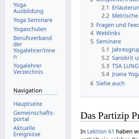
Yoga
2.1
Erläuteru
Ausbildung
2.2
Metrische
Yoga Seminare
3
Fragen und Fee
Yogaschulen
4
Weblinks
Berufsverband
5
Seminare
der
5.1
Jahresgru
Yogalehrer/inne
n
5.2
Sanskrit 
Yogalehrer
5.3
TSA LUNG 
Verzeichnis
5.4
Jnana Yog
6
Siehe auch
Navigation
Hauptseite
Gemeinschafts­
Das Partizip P
portal
Aktuelle
In
Lektion 61
haben wi
Ereignisse