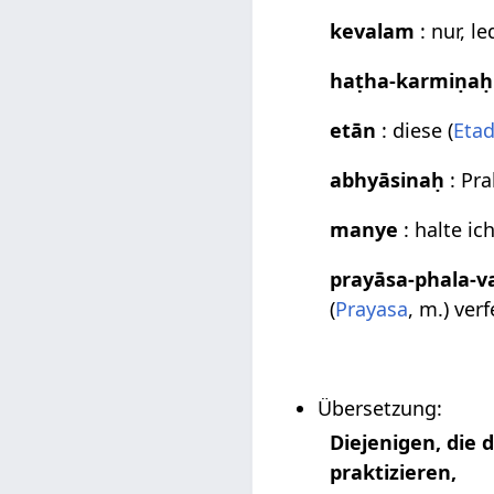
kevalam
: nur, le
haṭha-karmiṇaḥ
etān
: diese (
Eta
abhyāsinaḥ
: Pra
manye
: halte ich
prayāsa-phala-va
(
Prayasa
, m.) ve
Übersetzung:
Diejenigen, die
praktizieren,