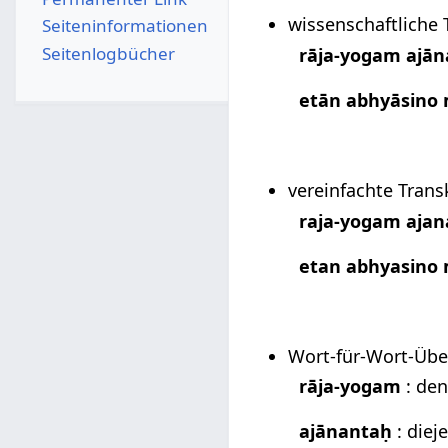
wissenschaftliche T
Seiten­­informationen
Seitenlogbücher
rāja-yogam ajā
etān abhyāsino 
vereinfachte Trans
raja-yogam aja
etan abhyasino 
Wort-für-Wort-Übe
rāja-yogam
: den
ajānantaḥ
: diej