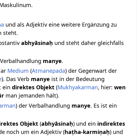
l Maskulinum.
ha
und als Adjektiv eine weitere Ergänzung zu
 steht.
bstantiv
abhyāsinaḥ
und steht daher gleichfalls
r Verbalhandlung
manye
.
ular
Medium
(
Atmanepada
) der Gegenwart der
e
). Das Verb
manye
ist in der Bedeutung
at ein
direktes Objekt
(
Mukhyakarman
, hier:
wen
ür
man jemanden hält).
arman
) der Verbalhandlung
manye
. Es ist ein
irektes Objekt
(
abhyāsinaḥ
) und ein
indirektes
de noch um ein Adjektiv (
haṭha-karmiṇaḥ
) und