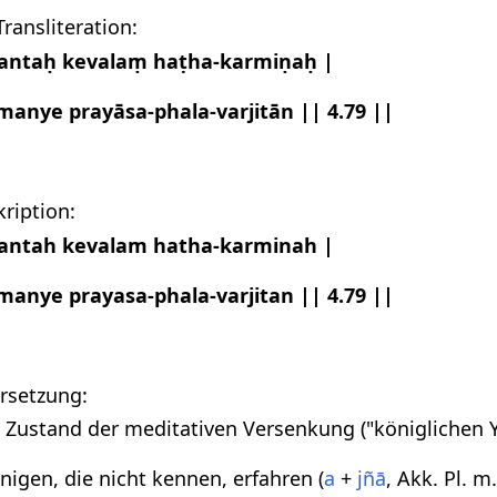
ransliteration:
nantaḥ kevalaṃ haṭha-karmiṇaḥ |
manye prayāsa-phala-varjitān || 4.79 ||
kription:
nantah kevalam hatha-karminah |
manye prayasa-phala-varjitan || 4.79 ||
rsetzung:
 Zustand der meditativen Versenkung ("königlichen 
enigen, die nicht kennen, erfahren (
a
+
jñā
, Akk. Pl. m.