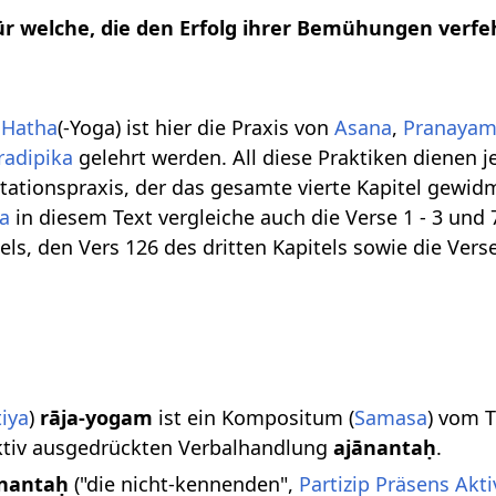
für welche, die den Erfolg ihrer Bemühungen verfe
t
Hatha
(-Yoga) ist hier die Praxis von
Asana
,
Pranaya
radipika
gelehrt werden. All diese Praktiken dienen j
tationspraxis, der das gesamte vierte Kapitel gewidm
a
in diesem Text vergleiche auch die Verse 1 - 3 und 7
ls, den Vers 126 des dritten Kapitels sowie die Verse 
tiya
)
rāja-yogam
ist ein Kompositum (
Samasa
) vom 
Aktiv ausgedrückten Verbalhandlung
ajānantaḥ
.
ānantaḥ
("die nicht-kennenden",
Partizip Präsens Akti