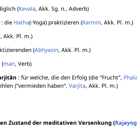
diglich (
Kevala
, Akk. Sg. n., Adverb)
: die
Hatha
(-Yoga) praktizieren (
Karmin
, Akk. Pl. m.)
d
, Akk. Pl. m.)
ktizierenden (
Abhyasin
, Akk. Pl. m.)
 (
man
, Verb)
rjitān
: für welche, die den Erfolg (die "Frucht",
Phal
rfehlen ("vermieden haben",
Varjita
, Akk. Pl. m.)
 den Zustand der meditativen Versenkung (
Rajayo