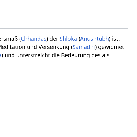
ersmaß (
Chhandas
) der
Shloka
(
Anushtubh
) ist.
 Meditation und Versenkung (
Samadhi
) gewidmet
a
) und unterstreicht die Bedeutung des als