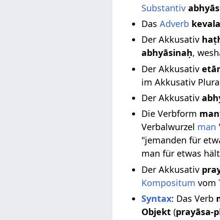
Substantiv
abhyās
Das
Adverb
keval
Der Akkusativ
haṭ
abhyāsinaḥ
, wesh
Der Akkusativ
etā
im Akkusativ Plur
Der Akkusativ
abh
Die Verbform
man
Verbalwurzel
man
"jemanden für etw
man für etwas hält
Der Akkusativ
pra
Kompositum
vom 
Syntax
: Das Verb
Objekt
(
prayāsa-p