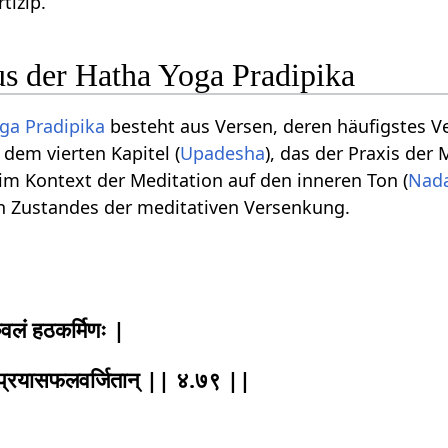
tizip.
us der Hatha Yoga Pradipika
ga Pradipika
besteht aus Versen, deren häufigstes V
 dem vierten Kapitel (
Upadesha
), das der Praxis der
t im Kontext der Meditation auf den inneren Ton (
Nad
 Zustandes der meditativen Versenkung.
वलं हठकर्मिणः |
े प्रयासफलवर्जितान् || ४.७९ ||