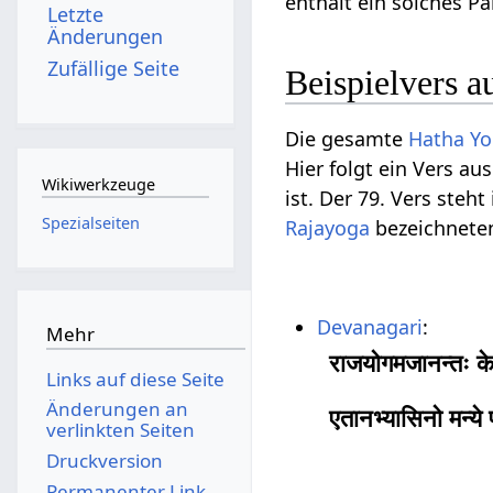
enthält ein solches Par
Letzte
Änderungen
Zufällige Seite
Beispielvers a
Die gesamte
Hatha Yo
Hier folgt ein Vers aus
Wikiwerkzeuge
ist. Der 79. Vers steh
Spezialseiten
Rajayoga
bezeichneten
Devanagari
:
Mehr
राजयोगमजानन्तः के
Links auf diese Seite
Änderungen an
एतानभ्यासिनो मन्य
verlinkten Seiten
Druckversion
Permanenter Link