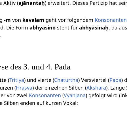
s Aktiv (
ajānantaḥ
) erweitert. Dieses Partizip hat se
ng
-m
von
kevalam
geht vor folgendem
Konsonanten
rd. Die Form
abhyāsino
steht für
abhyāsinaḥ
, da au
.
se des 3. und 4. Pada
tte (
Tritiya
) und vierte (
Chaturtha
) Versviertel (
Pada
) 
ürzen (
Hrasva
) der einzelnen Silben (
Akshara
). Lange
 der von zwei
Konsonanten
(
Vyanjana
) gefolgt wird (i
ze Silben enden auf kurzen Vokal: