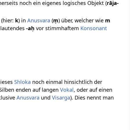
inerseits noch ein eigenes logisches Objekt (
rāja-
(hier:
k
) in
Anusvara
(
ṃ
) über, welcher wie
m
slautendes
-aḥ
vor stimmhaftem
Konsonant
dieses
Shloka
noch einmal hinsichtlich der
 Silben enden auf langen
Vokal
, oder auf einen
nklusive
Anusvara
und
Visarga
). Dies nennt man