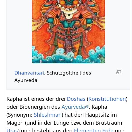
Dhanvantari
, Schutzgottheit des
Ayurveda
Kapha ist eines der drei
Doshas
(
Konstitutionen
)
oder Bioenergien des
Ayurveda
. Kapha
(Synonym:
Shleshman
) hat den Hauptsitz im
Magen (und in der Lunge bzw. dem Brustraum
Uras
) und besteht aus den
Elementen
Erde
und