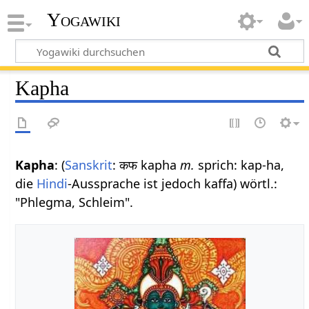
Yogawiki
Kapha
Kapha
: (
Sanskrit
: कफ kapha
m.
sprich: kap-ha,
die
Hindi
-Aussprache ist jedoch kaffa) wörtl.:
"Phlegma, Schleim".