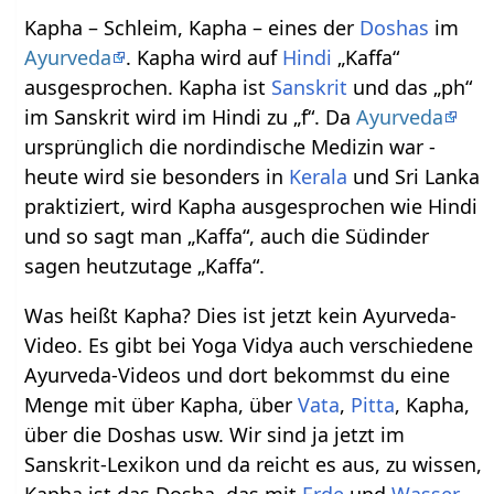
Kapha – Schleim, Kapha – eines der
Doshas
im
Ayurveda
. Kapha wird auf
Hindi
„Kaffa“
ausgesprochen. Kapha ist
Sanskrit
und das „ph“
im Sanskrit wird im Hindi zu „f“. Da
Ayurveda
ursprünglich die nordindische Medizin war -
heute wird sie besonders in
Kerala
und Sri Lanka
praktiziert, wird Kapha ausgesprochen wie Hindi
und so sagt man „Kaffa“, auch die Südinder
sagen heutzutage „Kaffa“.
Was heißt Kapha? Dies ist jetzt kein Ayurveda-
Video. Es gibt bei Yoga Vidya auch verschiedene
Ayurveda-Videos und dort bekommst du eine
Menge mit über Kapha, über
Vata
,
Pitta
, Kapha,
über die Doshas usw. Wir sind ja jetzt im
Sanskrit-Lexikon und da reicht es aus, zu wissen,
Kapha ist das Dosha, das mit
Erde
und
Wasser