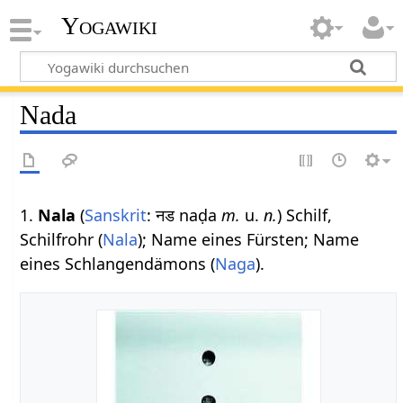
Yogawiki
Nada
1.
Nala
(
Sanskrit
: नड naḍa
m.
u.
n.
) Schilf,
Schilfrohr (
Nala
); Name eines Fürsten; Name
eines Schlangendämons (
Naga
).