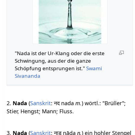
"Nada ist der Ur-Klang oder die erste
Schwingung, aus der die ganze
Schöpfung entsprungen ist."
Swami
Sivananda
2.
Nada
(
Sanskrit
: नद nada
m.
) wörtl.: "Brüller";
Stier, Hengst; Mann; Fluss.
3.
Nada
(
Sanskrit
: नाड nāḍa
n.
) ein hohler Stengel