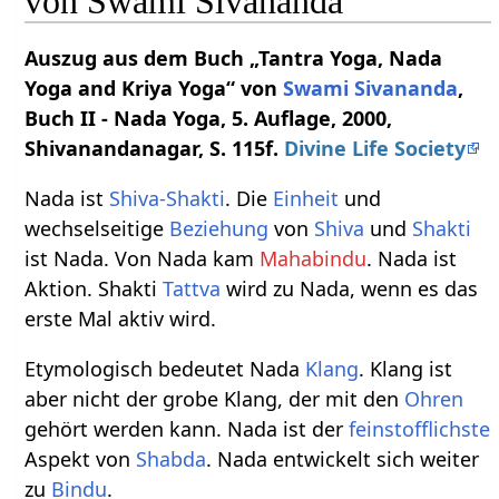
von Swami Sivananda
Auszug aus dem Buch „Tantra Yoga, Nada
Yoga and Kriya Yoga“ von
Swami
Sivananda
,
Buch II - Nada Yoga, 5. Auflage, 2000,
Shivanandanagar, S. 115f.
Divine Life Society
Nada ist
Shiva-Shakti
. Die
Einheit
und
wechselseitige
Beziehung
von
Shiva
und
Shakti
ist Nada. Von Nada kam
Mahabindu
. Nada ist
Aktion. Shakti
Tattva
wird zu Nada, wenn es das
erste Mal aktiv wird.
Etymologisch bedeutet Nada
Klang
. Klang ist
aber nicht der grobe Klang, der mit den
Ohren
gehört werden kann. Nada ist der
feinstofflichste
Aspekt von
Shabda
. Nada entwickelt sich weiter
zu
Bindu
.