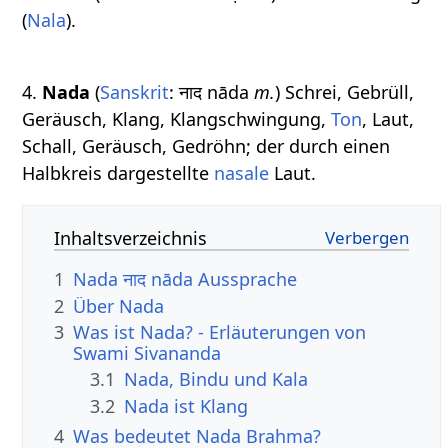
(
Nala
).
4.
Nada
(
Sanskrit
: नाद nāda
m.
) Schrei, Gebrüll,
Geräusch, Klang, Klangschwingung,
Ton
, Laut,
Schall, Geräusch, Gedröhn; der durch einen
Halbkreis dargestellte
nasale
Laut.
Inhaltsverzeichnis
1
Nada नाद nāda Aussprache
2
Über Nada
3
Was ist Nada? - Erläuterungen von
Swami Sivananda
3.1
Nada, Bindu und Kala
3.2
Nada ist Klang
4
Was bedeutet Nada Brahma?