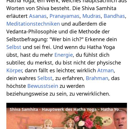
Hatha Yoga, ein Werk, welches hauptsächlich aus
Worten von Shiva besteht. Die Shiva Samhita
erläutert
Asanas
,
Pranayamas
,
Mudras
,
Bandhas
,
Meditationstechniken
und außerdem die
Vedanta-Philosophie und die Methode der
Selbstbefragung: "Wer bin ich?" Erkenne dein
Selbst
und sei frei. Und wenn du Hatha Yoga
übst, hast du mehr
Energie
, du fühlst dich
subtiler, du merkst, du bist nicht der physische
Körper
, dann fällt es leichter, wirklich
Atman
,
dein wahres
Selbst
, zu erfahren,
Brahman
, das
höchste
Bewusstsein
zu werden
beziehungsweise zu sein, zu verwirklichen.
Shiva Samhita - Hauptwerk des Hatha Yoga – Hatha Yoga Wörterbuch