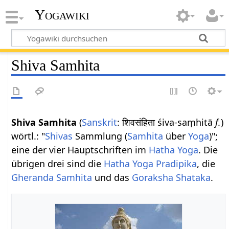
Yogawiki
Shiva Samhita
Shiva Samhita
(
Sanskrit
: शिवसंहिता śiva-saṃhitā
f.
)
wörtl.: "
Shivas
Sammlung (
Samhita
über
Yoga
)";
eine der vier Hauptschriften im
Hatha Yoga
. Die
übrigen drei sind die
Hatha Yoga Pradipika
, die
Gheranda Samhita
und das
Goraksha Shataka
.