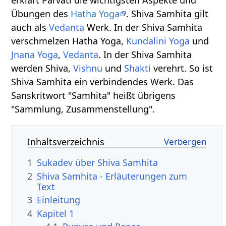
erklärt Parvati die wichtigsten Aspekte und
Übungen des
Hatha Yoga
. Shiva Samhita gilt
auch als
Vedanta
Werk. In der Shiva Samhita
verschmelzen Hatha Yoga,
Kundalini Yoga
und
Jnana Yoga
,
Vedanta
. In der Shiva Samhita
werden Shiva,
Vishnu
und
Shakti
verehrt. So ist
Shiva Samhita ein verbindendes Werk. Das
Sanskritwort "Samhita" heißt übrigens
"Sammlung, Zusammenstellung".
Inhaltsverzeichnis
1
Sukadev über Shiva Samhita
2
Shiva Samhita - Erläuterungen zum
Text
3
Einleitung
4
Kapitel 1