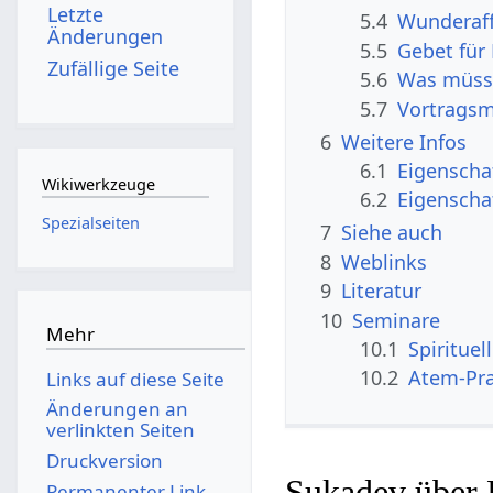
Letzte
5.4
Wunderaff
Änderungen
5.5
Gebet für
Zufällige Seite
5.6
Was müsst
5.7
Vortragsm
6
Weitere Infos
6.1
Eigenscha
Wikiwerkzeuge
6.2
Eigenscha
Spezialseiten
7
Siehe auch
8
Weblinks
9
Literatur
10
Seminare
Mehr
10.1
Spiritue
10.2
Atem-Pra
Links auf diese Seite
Änderungen an
verlinkten Seiten
Druckversion
Sukadev über 
Permanenter Link