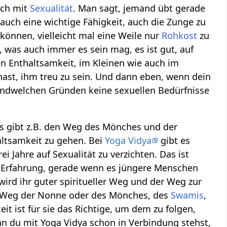
uch mit
Sexualität
. Man sagt, jemand übt gerade
 auch eine wichtige Fähigkeit, auch die Zunge zu
 können, vielleicht mal eine Weile nur
Rohkost
zu
, was auch immer es sein mag, es ist gut, auf
en Enthaltsamkeit, im Kleinen wie auch im
hast, ihm treu zu sein. Und dann eben, wenn dein
irgendwelchen Gründen keine sexuellen Bedürfnisse
Es gibt z.B. den Weg des Mönches und der
altsamkeit zu gehen. Bei
Yoga Vidya
gibt es
i Jahre auf Sexualität zu verzichten. Das ist
te Erfahrung, gerade wenn es jüngere Menschen
ird ihr guter spiritueller Weg und der Weg zur
er Weg der Nonne oder des Mönches, des
Swamis
,
it ist für sie das Richtige, um dem zu folgen,
nn du mit Yoga Vidya schon in Verbindung stehst,