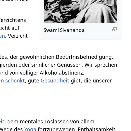
Verzichtens
zicht auf
Swami Sivananda
en
, Verzicht
ites, der gewöhnlichen Bedürfnisbefriedigung,
ierden oder sinnlicher Genüssen. Wir sprechen
und von völliger Alkoholabstinenz.
ben
schenkt
, gute
Gesundheit
gibt, die unserer
it
, dem mentales Loslassen von allem
m Wege des
Yoga
fortzubewegen. Enthaltsamkeit