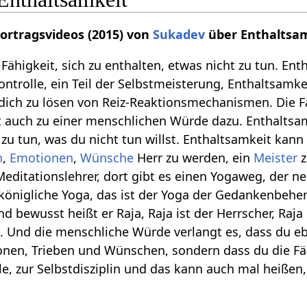
Vortragsvideos (2015) von
Sukadev
über Enthaltsa
 Fähigkeit, sich zu enthalten, etwas nicht zu tun. En
tkontrolle, ein Teil der Selbstmeisterung, Enthaltsamke
dich zu lösen von Reiz-Reaktionsmechanismen. Die F
 auch zu einer menschlichen Würde dazu. Enthaltsam
 zu tun, was du nicht tun willst. Enthaltsamkeit kann
n
,
Emotionen
,
Wünsche
Herr zu werden, ein
Meister
z
 Meditationslehrer, dort gibt es einen Yogaweg, der n
r königliche Yoga, das ist der Yoga der Gedankenbehe
nd bewusst heißt er Raja, Raja ist der Herrscher, Raja 
 Und die menschliche Würde verlangt es, dass du eb
onen, Trieben und Wünschen, sondern dass du die Fä
le, zur Selbstdisziplin und das kann auch mal heißen,