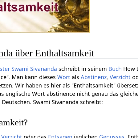
da über Enthaltsamkeit
ster
Swami Sivananda
schreibt in seinem
Buch
How t
nce". Man kann dieses
Wort
als
Abstinenz
,
Verzicht
od
tzen. Wir haben es hier als "Enthaltsamkeit" überset
as englische Wort abstinence nicht genau das gleich
m Deutschen. Swami Sivananda schreibt:
samkeit?
r
Verzicht
oder das
Entsagen
jeglichen
Genusses
. Ent