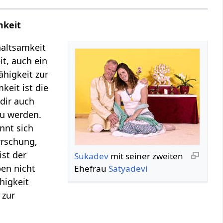
mkeit
thaltsamkeit
it, auch ein
ähigkeit zur
keit ist die
 dir auch
u werden.
ennt sich
rrschung,
ist der
Sukadev
mit seiner zweiten
en nicht
Ehefrau
Satyadevi
higkeit
 zur