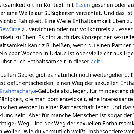
altsamkeit oft im Kontext mit
Essen
gesehen oder a
r eine Weile auf Süßigkeiten verzichtet. Und das ist
wichtig Fähigkeit. Eine Weile Enthaltsamkeit üben zu
Gewürze
zu verzichten oder nur Vollkornreis zu essen
mkeit zu üben. Es gibt auch das Konzept der sexuell
altsamkeit kann z.B. heißen, wenn du einen Partner 
l ein paar Wochen in Urlaub ist oder vielleicht aus 
u übst auch Enthaltsamkeit in dieser
Zeit
.
uellen Gebiet gibt es natürlich noch weitergehend. 
st dafür entscheiden, einen Weg der sexuellen Enth
Brahmacharya
-Gelübde abzulegen, für mindestens dre
ähigkeit, die man dort entwickelt, eine interessan
schen werden in einer Partnerschaft leben und das w
cklung sein. Aber für manche Menschen ist sogar d
ichtiger Weg. Und der Weg der sexuellen Enthaltsamke
en wollen. Wie du vermutlich weißt, insbesondere we