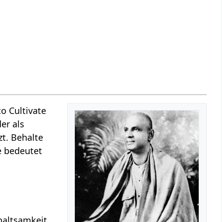
o Cultivate
er als
zt. Behalte
e bedeutet
haltsamkeit