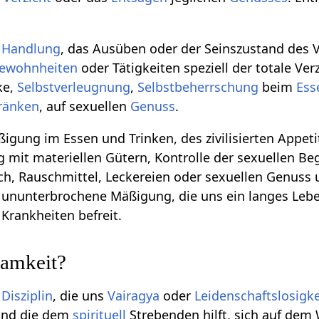
e
Handlung
, das Ausüben oder der Seinszustand des 
ewohnheiten
oder Tätigkeiten speziell der totale Ver
ke,
Selbstverleugnung
,
Selbstbeherrschung
beim
Ess
ränken
, auf sexuellen
Genuss
.
ßigung im Essen und Trinken, des zivilisierten Appet
it materiellen Gütern, Kontrolle der sexuellen Beg
sch, Rauschmittel, Leckereien oder sexuellen Genuss 
e ununterbrochene Mäßigung, die uns ein langes Le
Krankheiten befreit.
amkeit?
e
Disziplin
, die uns
Vairagya
oder
Leidenschaftslosigke
 und die dem
spirituell
Strebenden hilft, sich auf de