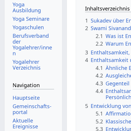
Yoga
Inhaltsverzeichnis
Ausbildung
Yoga Seminare
1
Sukadev über E
Yogaschulen
2
Swami Sivanand
Berufsverband
2.1
Was ist E
der
2.2
Warum En
Yogalehrer/inne
3
Enthaltsamkeit,
n
4
Enthaltsamkeit
Yogalehrer
Verzeichnis
4.1
Ähnliche 
4.2
Ausgleich
4.3
Gegenteil
Navigation
4.4
Enthaltsa
Persönlic
Hauptseite
5
Entwicklung von
Gemeinschafts­
portal
5.1
Affirmati
Aktuelle
5.2
Klassisch
Ereignisse
5.3
Entwicklu