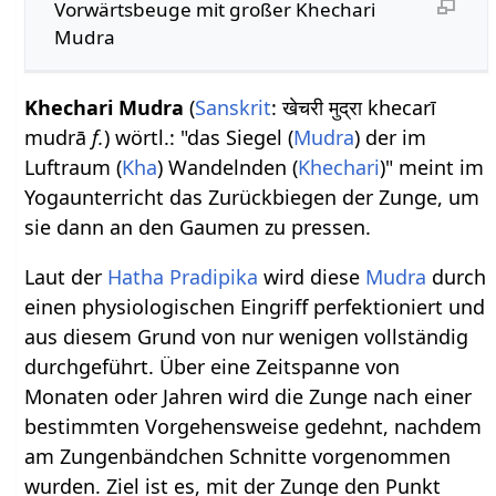
Vorwärtsbeuge mit großer Khechari
Mudra
Khechari Mudra
(
Sanskrit
: खेचरी मुद्रा khecarī
mudrā
f.
) wörtl.: "das Siegel (
Mudra
) der im
Luftraum (
Kha
) Wandelnden (
Khechari
)" meint im
Yogaunterricht das Zurückbiegen der Zunge, um
sie dann an den Gaumen zu pressen.
Laut der
Hatha Pradipika
wird diese
Mudra
durch
einen physiologischen Eingriff perfektioniert und
aus diesem Grund von nur wenigen vollständig
durchgeführt. Über eine Zeitspanne von
Monaten oder Jahren wird die Zunge nach einer
bestimmten Vorgehensweise gedehnt, nachdem
am Zungenbändchen Schnitte vorgenommen
wurden. Ziel ist es, mit der Zunge den Punkt