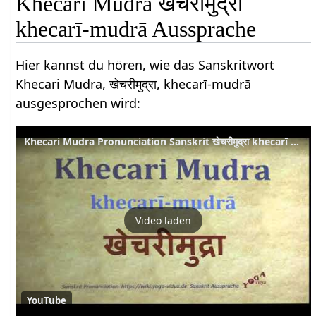
Khecari Mudra खेचरीमुद्रा
khecarī-mudrā Aussprache
Hier kannst du hören, wie das Sanskritwort
Khecari Mudra, खेचरीमुद्रा, khecarī-mudrā
ausgesprochen wird:
Khecari Mudra Pronunciation Sanskrit खेचरीमुद्रा khecarī mudrā
Video laden
YouTube