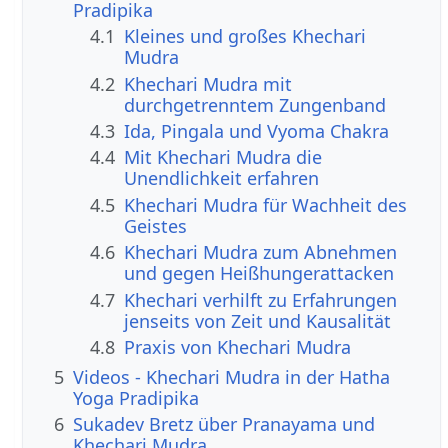
Pradipika
4.1
Kleines und großes Khechari
Mudra
4.2
Khechari Mudra mit
durchgetrenntem Zungenband
4.3
Ida, Pingala und Vyoma Chakra
4.4
Mit Khechari Mudra die
Unendlichkeit erfahren
4.5
Khechari Mudra für Wachheit des
Geistes
4.6
Khechari Mudra zum Abnehmen
und gegen Heißhungerattacken
4.7
Khechari verhilft zu Erfahrungen
jenseits von Zeit und Kausalität
4.8
Praxis von Khechari Mudra
5
Videos - Khechari Mudra in der Hatha
Yoga Pradipika
6
Sukadev Bretz über Pranayama und
Khechari Mudra