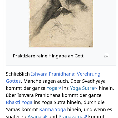
Praktiziere reine Hingabe an Gott
Schließlich
Ishvara Pranidhana
:
Verehrung
Gottes
. Manche sagen auch, über Svadhyaya
kommt der ganze
Yoga
ins
Yoga Sutra
hinein,
über Ishvara Pranidhana kommt der ganze
Bhakti Yoga
ins Yoga Sutra hinein, durch die
Yamas kommt
Karma Yoga
hinein, und wenn es
später zu
Asanas
und
Pranayama
kommt,