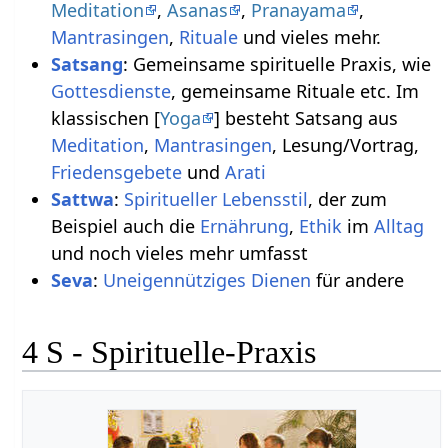
Meditation
,
Asanas
,
Pranayama
,
Mantrasingen
,
Rituale
und vieles mehr.
Satsang
: Gemeinsame spirituelle Praxis, wie
Gottesdienste
, gemeinsame Rituale etc. Im
klassischen [
Yoga
] besteht Satsang aus
Meditation
,
Mantrasingen
, Lesung/Vortrag,
Friedensgebete
und
Arati
Sattwa
:
Spiritueller Lebensstil
, der zum
Beispiel auch die
Ernährung
,
Ethik
im
Alltag
und noch vieles mehr umfasst
Seva
:
Uneigennütziges Dienen
für andere
4 S - Spirituelle-Praxis