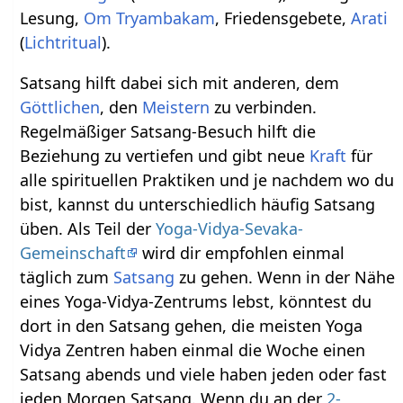
Lesung,
Om Tryambakam
, Friedensgebete,
Arati
(
Lichtritual
).
Satsang hilft dabei sich mit anderen, dem
Göttlichen
, den
Meistern
zu verbinden.
Regelmäßiger Satsang-Besuch hilft die
Beziehung zu vertiefen und gibt neue
Kraft
für
alle spirituellen Praktiken und je nachdem wo du
bist, kannst du unterschiedlich häufig Satsang
üben. Als Teil der
Yoga-Vidya-Sevaka-
Gemeinschaft
wird dir empfohlen einmal
täglich zum
Satsang
zu gehen. Wenn in der Nähe
eines Yoga-Vidya-Zentrums lebst, könntest du
dort in den Satsang gehen, die meisten Yoga
Vidya Zentren haben einmal die Woche einen
Satsang abends und viele haben jeden oder fast
jeden Morgen Satsang. Wenn du an der
2-