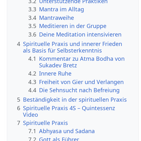
3.2
Unterstützende Praktiken
3.3
Mantra im Alltag
3.4
Mantraweihe
3.5
Meditieren in der Gruppe
3.6
Deine Meditation intensivieren
4
Spirituelle Praxis und innerer Frieden
als Basis für Selbsterkenntnis
4.1
Kommentar zu Atma Bodha von
Sukadev Bretz
4.2
Innere Ruhe
4.3
Freiheit von Gier und Verlangen
4.4
Die Sehnsucht nach Befreiung
5
Beständigkeit in der spirituellen Praxis
6
Spirituelle Praxis 4S – Quintessenz
Video
7
Spirituelle Praxis
7.1
Abhyasa und Sadana
7.2
Gott als Führer