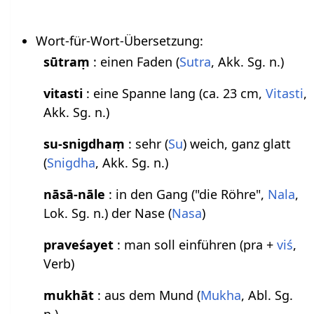
Wort-für-Wort-Übersetzung:
sūtraṃ
: einen Faden (
Sutra
, Akk. Sg. n.)
vitasti
: eine Spanne lang (ca. 23 cm,
Vitasti
,
Akk. Sg. n.)
su-snigdhaṃ
: sehr (
Su
) weich, ganz glatt
(
Snigdha
, Akk. Sg. n.)
nāsā-nāle
: in den Gang ("die Röhre",
Nala
,
Lok. Sg. n.) der Nase (
Nasa
)
praveśayet
: man soll einführen (pra +
viś
,
Verb)
mukhāt
: aus dem Mund (
Mukha
, Abl. Sg.