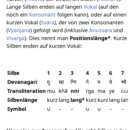
Lange Silben enden auf langen
Vokal
(auf den
noch ein
Konsonant
folgen kann), oder auf einen
kurzen Vokal (
Svara
), der von zwei Konsonanten
(
Vyanjana
) gefolgt wird (inklusive
Anusvara
und
Visarga
). Dies nennt man
Positionslänge*
. Kurze
Silben enden auf kurzen Vokal:
Silbe
1
2
3
4
5
6
7
Devanagari
मु
खा
न्नि
र्ग
म
ये
च्चै
Transliteration
mu
khā
nni
rga
ma
ye
cca
Silbenlänge
kurz
lang
lang*
kurz
kurz
lang
lan
Symbol
υ
–
–
υ
υ
–
–