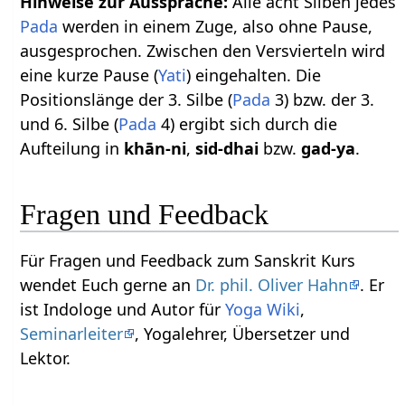
Hinweise zur Aussprache:
Alle acht Silben jedes
Pada
werden in einem Zuge, also ohne Pause,
ausgesprochen. Zwischen den Versvierteln wird
eine kurze Pause (
Yati
) eingehalten. Die
Positionslänge der 3. Silbe (
Pada
3) bzw. der 3.
und 6. Silbe (
Pada
4) ergibt sich durch die
Aufteilung in
khān-ni
,
sid-dhai
bzw.
gad-ya
.
Fragen und Feedback
Für Fragen und Feedback zum Sanskrit Kurs
wendet Euch gerne an
Dr. phil. Oliver Hahn
. Er
ist Indologe und Autor für
Yoga Wiki
,
Seminarleiter
, Yogalehrer, Übersetzer und
Lektor.