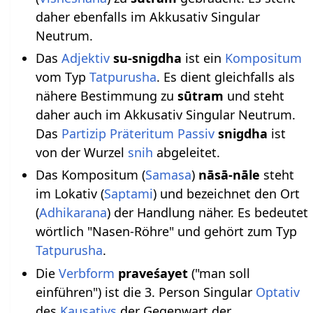
daher ebenfalls im Akkusativ Singular
Neutrum.
Das
su-snigdha
ist ein
Kompositum
vom Typ
Tatpurusha
. Es dient gleichfalls als
nähere Bestimmung zu
sūtram
und steht
daher auch im Akkusativ Singular Neutrum.
Das
Partizip Präteritum Passiv
snigdha
ist
von der Wurzel
snih
abgeleitet.
Das Kompositum (
Samasa
)
nāsā-nāle
steht
im Lokativ (
Saptami
) und bezeichnet den Ort
(
Adhikarana
) der Handlung näher. Es bedeutet
wörtlich "Nasen-Röhre" und gehört zum Typ
Tatpurusha
.
Die
Verbform
praveśayet
("man soll
einführen") ist die 3. Person Singular
Optativ
des
Kausativs
der Gegenwart der