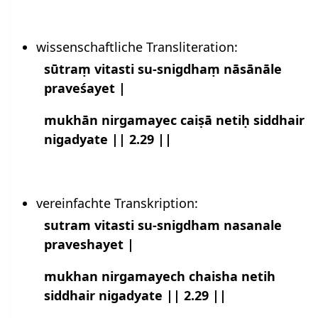
wissenschaftliche Transliteration:
sūtraṃ vitasti su-snigdhaṃ nāsānāle
praveśayet |
mukhān nirgamayec caiṣā netiḥ siddhair
nigadyate || 2.29 ||
vereinfachte Transkription:
sutram vitasti su-snigdham nasanale
praveshayet |
mukhan nirgamayech chaisha netih
siddhair nigadyate || 2.29 ||