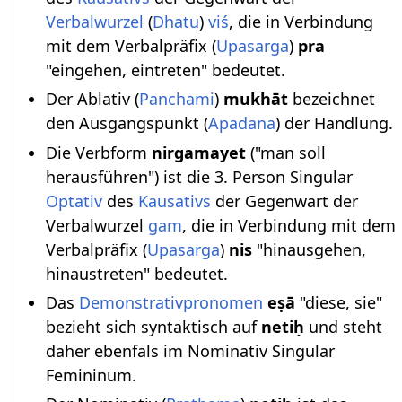
Verbalwurzel
(
Dhatu
)
viś
, die in Verbindung
mit dem Verbalpräfix (
Upasarga
)
pra
"eingehen, eintreten" bedeutet.
Der Ablativ (
Panchami
)
mukhāt
bezeichnet
den Ausgangspunkt (
Apadana
) der Handlung.
Die Verbform
nirgamayet
("man soll
herausführen") ist die 3. Person Singular
Optativ
des
Kausativs
der Gegenwart der
Verbalwurzel
gam
, die in Verbindung mit dem
Verbalpräfix (
Upasarga
)
nis
"hinausgehen,
hinaustreten" bedeutet.
Das
Demonstrativpronomen
eṣā
"diese, sie"
bezieht sich syntaktisch auf
netiḥ
und steht
daher ebenfals im Nominativ Singular
Femininum.