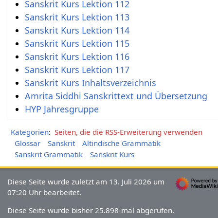
Sanskrit Kurs Lektion 112
Sanskrit Kurs Lektion 113
Sanskrit Kurs Lektion 114
Sanskrit Kurs Lektion 115
Sanskrit Kurs Lektion 116
Sanskrit Kurs Lektion 117
Sanskrit Kurs Inhaltsverzeichnis
Amrita Siddhi Sanskrittext und Übersetzung
HYP Jahresgruppe
Kategorien
:
Seiten, die die RSS-Erweiterung verwenden
Glossar
Sanskrit
Altindische Grammatik
Sanskrit Grammatik
Sanskrit Kurs
Diese Seite wurde zuletzt am 13. Juli 2026 um
07:20 Uhr bearbeitet.
Diese Seite wurde bisher 25.898-mal abgerufen.