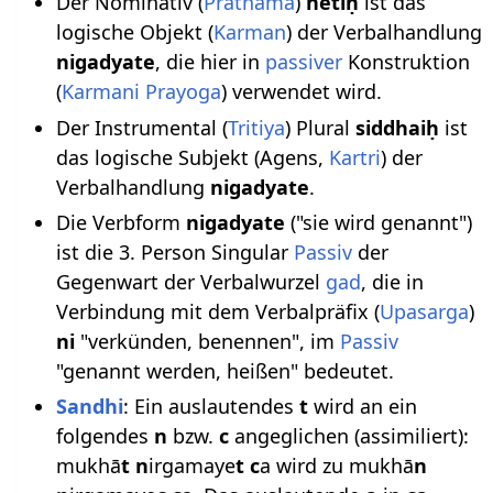
Der Nominativ (
Prathama
)
netiḥ
ist das
logische Objekt (
Karman
) der Verbalhandlung
nigadyate
, die hier in
passiver
Konstruktion
(
Karmani Prayoga
) verwendet wird.
Der Instrumental (
Tritiya
) Plural
siddhaiḥ
ist
das logische Subjekt (Agens,
Kartri
) der
Verbalhandlung
nigadyate
.
Die Verbform
nigadyate
("sie wird genannt")
ist die 3. Person Singular
Passiv
der
Gegenwart der Verbalwurzel
gad
, die in
Verbindung mit dem Verbalpräfix (
Upasarga
)
ni
"verkünden, benennen", im
Passiv
"genannt werden, heißen" bedeutet.
Sandhi
: Ein auslautendes
t
wird an ein
folgendes
n
bzw.
c
angeglichen (assimiliert):
mukhā
t n
irgamaye
t c
a wird zu mukhā
n