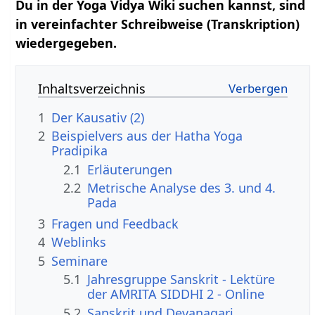
Du in der Yoga Vidya Wiki suchen kannst, sind
in vereinfachter Schreibweise (Transkription)
wiedergegeben.
Inhaltsverzeichnis
1
Der Kausativ (2)
2
Beispielvers aus der Hatha Yoga
Pradipika
2.1
Erläuterungen
2.2
Metrische Analyse des 3. und 4.
Pada
3
Fragen und Feedback
4
Weblinks
5
Seminare
5.1
Jahresgruppe Sanskrit - Lektüre
der AMRITA SIDDHI 2 - Online
5.2
Sanskrit und Devanagari