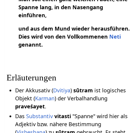
Spanne lang, in den Nasengang
einführen,
und aus dem Mund wieder herausführen.
Dies wird von den Vollkommenen
Neti
genannt.
Erläuterungen
Der Akkusativ (
Dvitiya
)
sūtram
ist logisches
Objekt (
Karman
) der Verbalhandlung
praveśayet
.
Das
vitasti
"Spanne" wird hier als
Adjektiv bzw. nähere Bestimmung
(
Visheshana
) zu
sūtram
gebraucht. Es steht