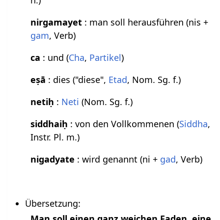
n.)
nirgamayet
: man soll herausführen (nis +
gam
, Verb)
ca
: und (
Cha
,
Partikel
)
eṣā
: dies ("diese",
Etad
, Nom. Sg. f.)
netiḥ
:
Neti
(Nom. Sg. f.)
siddhaiḥ
: von den Vollkommenen (
Siddha
,
Instr. Pl. m.)
nigadyate
: wird genannt (ni +
gad
, Verb)
Übersetzung:
Man soll einen ganz weichen Faden, eine