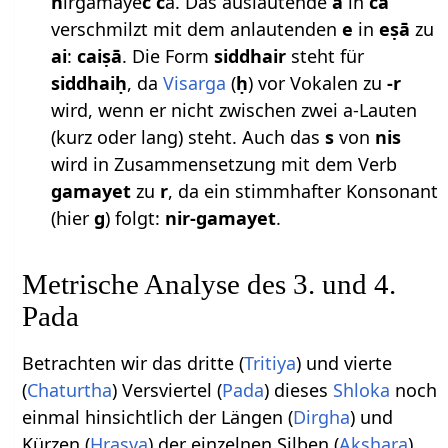
n
irgamaye
c c
a. Das auslautende
a
in
ca
verschmilzt mit dem anlautenden
e
in
eṣā
zu
ai
:
caiṣā
. Die Form
siddhair
steht für
siddhaiḥ
, da
Visarga
(
ḥ
) vor Vokalen zu
-r
wird, wenn er nicht zwischen zwei a-Lauten
(kurz oder lang) steht. Auch das
s
von
nis
wird in Zusammensetzung mit dem Verb
gamayet
zu
r
, da ein stimmhafter Konsonant
(hier
g
) folgt:
nir-gamayet
.
Metrische Analyse des 3. und 4.
Pada
Betrachten wir das dritte (
Tritiya
) und vierte
(
Chaturtha
) Versviertel (
Pada
) dieses
Shloka
noch
einmal hinsichtlich der Längen (
Dirgha
) und
Kürzen (
Hrasva
) der einzelnen Silben (
Akshara
).