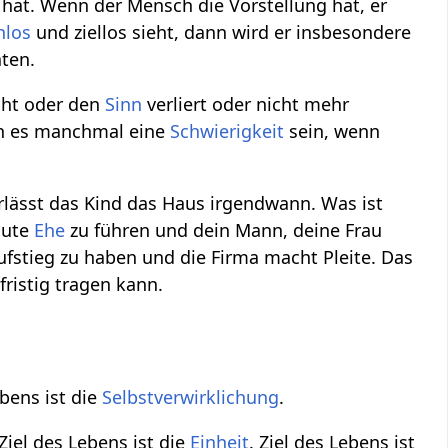
hat. Wenn der Mensch die Vorstellung hat, er
nlos
und ziellos sieht, dann wird er insbesondere
ten.
icht oder den
Sinn
verliert oder nicht mehr
ann es manchmal eine
Schwierigkeit
sein, wenn
lässt das Kind das Haus irgendwann. Was ist
gute
Ehe
zu führen und dein Mann, deine Frau
ufstieg zu haben und die Firma macht Pleite. Das
ristig tragen kann.
bens ist die
Selbstverwirklichung
.
 Ziel des Lebens ist die
Einheit
. Ziel des Lebens ist