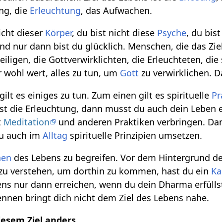
ung, die
Erleuchtung
, das Aufwachen.
icht dieser
Körper
, du bist nicht diese
Psyche
, du bis
nd nur dann bist du glücklich. Menschen, die das Zie
eiligen, die Gottverwirklichten, die Erleuchteten, die
r wohl wert, alles zu tun, um
Gott
zu verwirklichen. Da
lt es einiges zu tun. Zum einen gilt es spirituelle
Pr
ist die Erleuchtung, dann musst du auch dein Leben
t
Meditation
und anderen Praktiken verbringen. Dan
du auch im
Alltag
spirituelle Prinzipien umsetzen.
nen
des Lebens zu begreifen. Vor dem Hintergrund de
 zu verstehen, um dorthin zu kommen, hast du ein
K
bens nur dann erreichen, wenn du dein Dharma erfülls
nnen bringt dich nicht dem Ziel des Lebens nahe.
iesem Ziel anders.