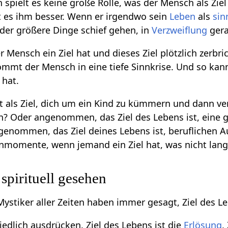
ielt es keine große Rolle, was der Mensch als Ziel 
ht es ihm besser. Wenn er irgendwo sein
Leben
als
sin
der größere Dinge schief gehen, in
Verzweiflung
gera
 Mensch ein Ziel hat und dieses Ziel plötzlich zerbr
kommt der Mensch in eine tiefe Sinnkrise. Und so k
 hat.
als Ziel, dich um ein Kind zu kümmern und dann ver
n? Oder angenommen, das Ziel des Lebens ist, eine 
ngenommen, das Ziel deines Lebens ist, beruflichen A
nmomente, wenn jemand ein Ziel hat, was nicht langf
spirituell gesehen
ystiker aller Zeiten haben immer gesagt, Ziel des Le
edlich ausdrücken. Ziel des Lebens ist die
Erlösung
,