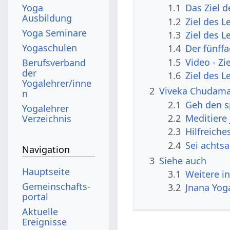
Yoga
1.1
Das Ziel 
Ausbildung
1.2
Ziel des 
Yoga Seminare
1.3
Ziel des L
Yogaschulen
1.4
Der fünff
1.5
Video - Zi
Berufsverband
der
1.6
Ziel des 
Yogalehrer/inne
2
Viveka Chudaman
n
2.1
Geh den s
Yogalehrer
2.2
Meditiere
Verzeichnis
2.3
Hilfreich
2.4
Sei achts
Navigation
3
Siehe auch
Hauptseite
3.1
Weitere i
Gemeinschafts­
3.2
Jnana Yog
portal
Aktuelle
Ereignisse