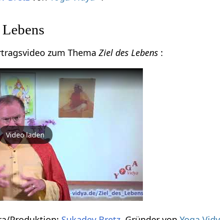
s Lebens
Vortragsvideo zum Thema
Ziel des Lebens
:
Video laden
ra/Produktion:
Sukadev Bretz
, Gründer von
Yoga Vid