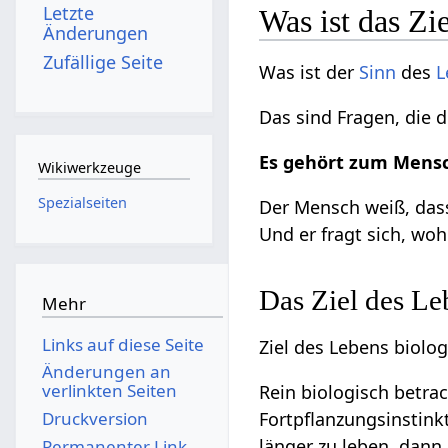
Letzte
Was ist das Zi
Änderungen
Zufällige Seite
Was ist der
Sinn
des
L
Das sind Fragen, die 
Es gehört zum Mensch
Wikiwerkzeuge
Spezialseiten
Der Mensch weiß, das
Und er fragt sich, wo
Das Ziel des Le
Mehr
Links auf diese Seite
Ziel des Lebens biolo
Änderungen an
verlinkten Seiten
Rein biologisch betra
Druckversion
Fortpflanzungsinstink
länger zu leben, dan
Permanenter Link