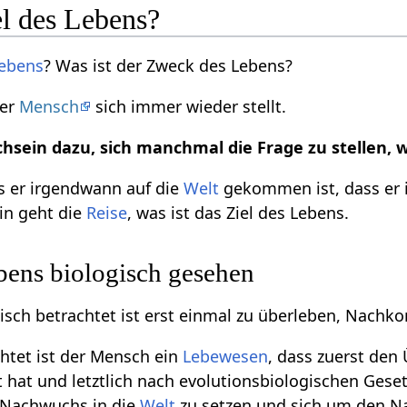
el des Lebens?
ebens
? Was ist der Zweck des Lebens?
der
Mensch
sich immer wieder stellt.
sein dazu, sich manchmal die Frage zu stellen, wa
s er irgendwann auf die
Welt
gekommen ist, dass er i
hin geht die
Reise
, was ist das Ziel des Lebens.
bens biologisch gesehen
gisch betrachtet ist erst einmal zu überleben, Nac
chtet ist der Mensch ein
Lebewesen
, dass zuerst den
t hat und letztlich nach evolutionsbiologischen Gese
n Nachwuchs in die
Welt
zu setzen und sich um den 