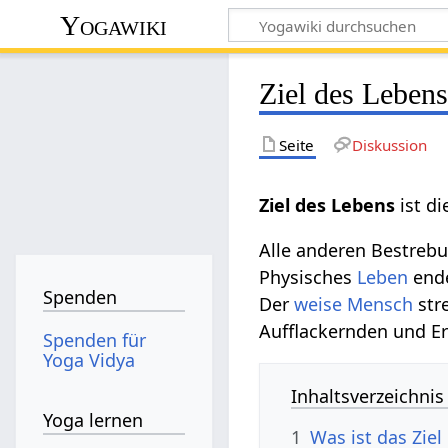
Yogawiki
Ziel des Leben
Seite
Diskussion
Ziel des Lebens
ist d
Alle anderen Bestrebu
Physisches
Leben
end
Spenden
Der
weise
Mensch
str
Aufflackernden und E
Spenden für
Yoga Vidya
Inhaltsverzeichnis
Yoga lernen
1
Was ist das Ziel