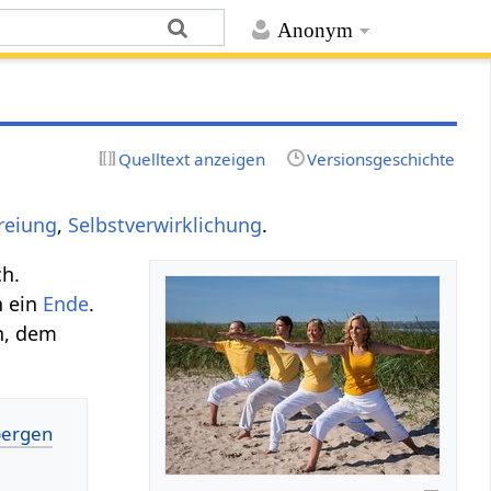
Anonym
Quelltext anzeigen
Versionsgeschichte
reiung
,
Selbstverwirklichung
.
ch.
h ein
Ende
.
n, dem