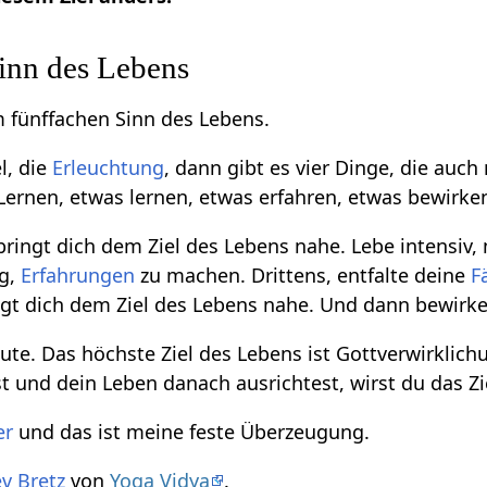
inn des Lebens
 fünffachen Sinn des Lebens.
l, die
Erleuchtung
, dann gibt es vier Dinge, die auch
 Lernen, etwas lernen, etwas erfahren, etwas bewirke
 bringt dich dem Ziel des Lebens nahe. Lebe intensi
ig,
Erfahrungen
zu machen. Drittens, entfalte deine
F
ngt dich dem Ziel des Lebens nahe. Und dann bewirke
Gute. Das höchste Ziel des Lebens ist Gottverwirklic
 und dein Leben danach ausrichtest, wirst du das Zi
er
und das ist meine feste Überzeugung.
v Bretz
von
Yoga Vidya
.