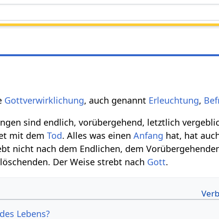
s
ie
Gottverwirklichung
, auch genannt
Erleuchtung
,
Bef
ngen sind endlich, vorübergehend, letztlich vergebli
et mit dem
Tod
. Alles was einen
Anfang
hat, hat auc
ebt nicht nach dem Endlichen, dem Vorübergehende
rlöschenden. Der Weise strebt nach
Gott
.
 des Lebens?