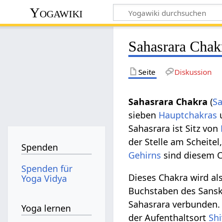
Yogawiki
Sahasrara Chak
Seite
Diskussion
Sahasrara Chakra
(
Sa
sieben
Hauptchakras
u
Sahasrara ist Sitz von
der Stelle am Scheite
Spenden
Gehirns
sind diesem C
Spenden für
Dieses Chakra wird al
Yoga Vidya
Buchstaben des Sanskr
Sahasrara verbunden
Yoga lernen
der Aufenthaltsort
Sh