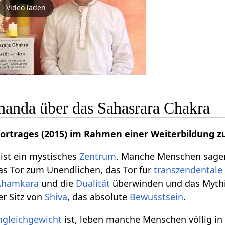
Video laden
anda über das Sahasrara Chakra
Vortrages (2015) im Rahmen einer Weiterbildung z
ist ein mystisches
Zentrum
. Manche Menschen sagen, 
das Tor zum Unendlichen, das Tor für
transzendentale
Ahamkara
und die
Dualität
überwinden und das Myth
er Sitz von
Shiva
, das absolute
Bewusstsein
.
ngleichgewicht
ist, leben manche Menschen völlig i