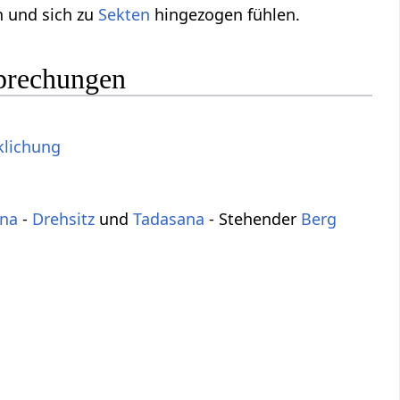
n und sich zu
Sekten
hingezogen fühlen.
sprechungen
klichung
ana
-
Drehsitz
und
Tadasana
- Stehender
Berg