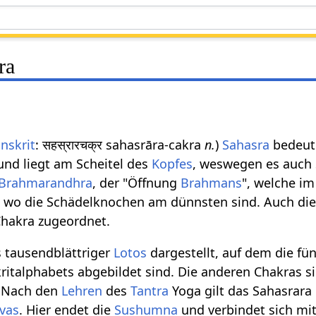
ra
nskrit
: सहस्रारचक्र sahasrāra-cakra
n.
)
Sahasra
bedeut
nd liegt am Scheitel des
Kopfes
, weswegen es auch 
Brahmarandhra
, der "Öffnung
Brahmans
", welche im
l, wo die Schädelknochen am dünnsten sind. Auch di
hakra zugeordnet.
s tausendblättriger
Lotos
dargestellt, auf dem die fün
italphabets abgebildet sind. Die anderen Chakras s
. Nach den
Lehren
des
Tantra
Yoga gilt das Sahasrara
ivas
. Hier endet die
Sushumna
und verbindet sich mi