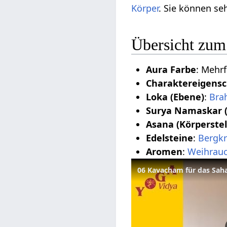
Körper
. Sie können se
Übersicht zum
Aura Farbe
: Mehrf
Charaktereigensc
Loka (Ebene)
:
Bra
Surya Namaskar (
Asana (Körperstel
Edelsteine
:
Bergkr
Aromen
:
Weihrau
06 Kavacham für das Sah