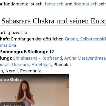
hr fundamentalistisch,
fanatisch
und
dogmatisch
sei
 Sahasrara Chakra und seinen Ent
arbig bzw. lila
haft
: Empfangen der göttlichen
Gnade
,
Selbstverwir
hmaloka
Sonnengruß Stellung)
: 12
lung)
:
Shirshasana
-
Kopfstand
,
Ardha Matsyendras
istall
,
Diamant
,
Amethyst
, Phenakit
ch
, Neroli, Rosenholz
asrara Chakra