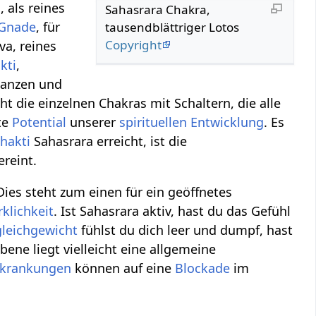
m
, als reines
Sahasrara Chakra,
Gnade
, für
tausendblättriger Lotos
Copyright
iva, reines
kti
,
anzen und
ht die einzelnen Chakras mit Schaltern, die alle
te
Potential
unserer
spirituellen Entwicklung
. Es
hakti
Sahasrara erreicht, ist die
ereint.
 Dies steht zum einen für ein geöffnetes
rklichkeit
. Ist Sahasrara aktiv, hast du das Gefühl
leichgewicht
fühlst du dich leer und dumpf, hast
bene liegt vielleicht eine allgemeine
rkrankungen
können auf eine
Blockade
im