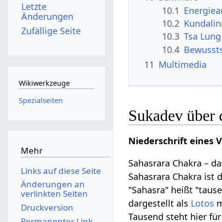
Letzte
10.1
Energiea
Änderungen
10.2
Kundalin
Zufällige Seite
10.3
Tsa Lung
10.4
Bewussts
11
Multimedia
Wikiwerkzeuge
Spezialseiten
Sukadev über 
Niederschrift eines 
Mehr
Sahasrara Chakra – d
Links auf diese Seite
Sahasrara Chakra ist 
Änderungen an
"Sahasra" heißt "tause
verlinkten Seiten
dargestellt als
Lotos
m
Druckversion
Tausend steht hier für
Permanenter Link