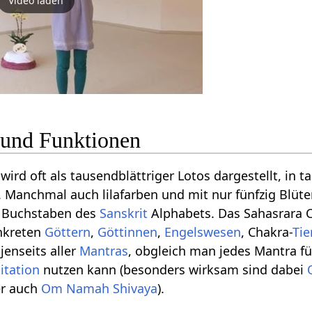
Video laden
 und Funktionen
ird oft als tausendblättriger Lotos dargestellt, in 
 Manchmal auch lilafarben und mit nur fünfzig Blüte
g Buchstaben des
Sanskrit
Alphabets. Das Sahasrara C
nkreten
Göttern
,
Göttinnen
,
Engelswesen
, Chakra-
Tie
 jenseits aller
Mantras
, obgleich man jedes Mantra fü
itation
nutzen kann (besonders wirksam sind dabei
r auch
Om Namah Shivaya
).