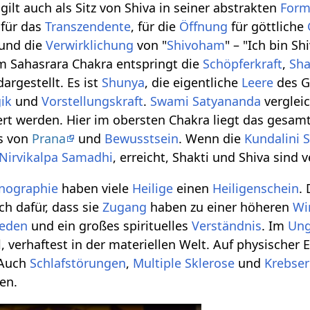
ilt auch als Sitz von Shiva in seiner abstrakten
For
 für das
Transzendente
, für die
Öffnung
für göttliche
und die
Verwirklichung
von "
Shivoham
" – "Ich bin Sh
m Sahasrara Chakra entspringt die
Schöpferkraft
,
Sha
argestellt. Es ist
Shunya
, die eigentliche
Leere
des G
ik
und
Vorstellungskraft
.
Swami Satyananda
vergleic
rt werden. Hier im obersten Chakra liegt das gesam
s von
Prana
und
Bewusstsein
. Wenn die
Kundalini
S
Nirvikalpa Samadhi
, erreicht, Shakti und Shiva sind v
nographie
haben viele
Heilige
einen
Heiligenschein
.
h dafür, dass sie
Zugang
haben zu einer höheren
Wi
ieden
und ein großes spirituelles
Verständnis
. Im
Ung
 verhaftest in der materiellen Welt. Auf physischer E
 Auch
Schlafstörungen
,
Multiple Sklerose
und
Krebse
en.