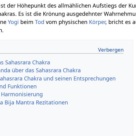
ist der Höhepunkt des allmählichen Aufstiegs der Ku
Chakras. Es ist die Krönung ausgedehnter Wahrnehmu
tene
Yogi
beim
Tod
vom physischen
Körper
, bricht es 
n.
as Sahasrara Chakra
nda über das Sahasrara Chakra
Sahasrara Chakra und seinen Entsprechungen
und Funktionen
d Harmonisierung
a Bija Mantra Rezitationen