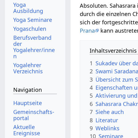
Yoga
Absoluten. Sahasrara 
Ausbildung
durch die einzelnen 
Yoga Seminare
sich der fortgeschrit
Yogaschulen
Prana
kann austrete
Berufsverband
der
Yogalehrer/inne
Inhaltsverzeichnis
n
1
Sukadev über d
Yogalehrer
Verzeichnis
2
Swami Saradana
3
Übersicht zum 
4
Eigenschaften 
Navigation
5
Aktivierung un
Hauptseite
6
Sahasrara Chakr
Gemeinschafts­
7
Siehe auch
portal
8
Literatur
Aktuelle
9
Weblinks
Ereignisse
10
Seminare