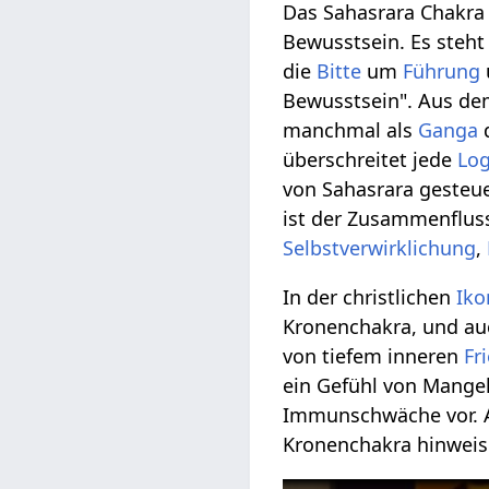
Das Sahasrara Chakra g
Bewusstsein. Es steht
die
Bitte
um
Führung
Bewusstsein". Aus de
manchmal als
Ganga
d
überschreitet jede
Log
von Sahasrara gesteue
ist der Zusammenflus
Selbstverwirklichung
,
In der christlichen
Iko
Kronenchakra, und auc
von tiefem inneren
Fr
ein Gefühl von Mangel,
Immunschwäche vor.
Kronenchakra hinweis