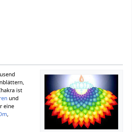
tausend
nblättern,
hakra ist
ren
und
r eine
Om
,