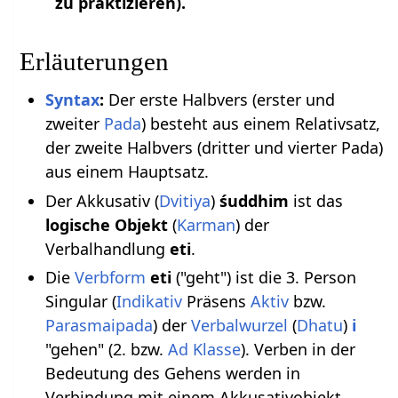
zu praktizieren).
Erläuterungen
Syntax
:
Der erste Halbvers (erster und
zweiter
Pada
) besteht aus einem Relativsatz,
der zweite Halbvers (dritter und vierter Pada)
aus einem Hauptsatz.
Der Akkusativ (
Dvitiya
)
śuddhim
ist das
logische Objekt
(
Karman
) der
Verbalhandlung
eti
.
Die
Verbform
eti
("geht") ist die 3. Person
Singular (
Indikativ
Präsens
Aktiv
bzw.
Parasmaipada
) der
Verbalwurzel
(
Dhatu
)
i
"gehen" (2. bzw.
Ad Klasse
). Verben in der
Bedeutung des Gehens werden in
Verbindung mit einem Akkusativobjekt