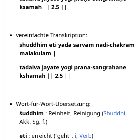
kṣamaḥ || 2.5 ||
vereinfachte Transkription:
shuddhim eti yada sarvam nadi-chakram
malakulam |
tadaiva jayate yogi prana-sangrahane
kshamah || 2.5 ||
Wort-für-Wort-Übersetzung:
śuddhim
: Reinheit, Reinigung (
Shuddhi
,
Akk. Sg. f.)
eti
: erreicht ("geht",
i
,
)