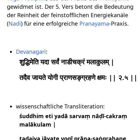
gewidmet ist. Der 5. Vers betont die Bedeutung
der Reinheit der feinstofflichen Energiekanäle
(
Nadi
) für eine erfolgreiche
Pranayama
-Praxis.
Devanagari
:
शुद्धिमेति यदा सर्वं नाडीचक्रं मलाकुलम् |
तदैव जायते योगी प्राणसङ्ग्रहणे क्षमः || २.५ ||
wissenschaftliche Transliteration:
śuddhim eti yadā sarvaṃ nāḍī-cakraṃ
malākulam |
tadaiva jāyate yogī prāṇa-saṅgrahaṇe