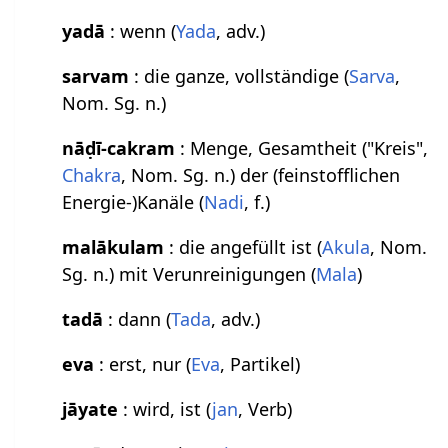
yadā
: wenn (
Yada
, adv.)
sarvam
: die ganze, vollständige (
Sarva
,
Nom. Sg. n.)
nāḍī-cakram
: Menge, Gesamtheit ("Kreis",
Chakra
, Nom. Sg. n.) der (feinstofflichen
Energie-)Kanäle (
Nadi
, f.)
malākulam
: die angefüllt ist (
Akula
, Nom.
Sg. n.) mit Verunreinigungen (
Mala
)
tadā
: dann (
Tada
, adv.)
eva
: erst, nur (
Eva
, Partikel)
jāyate
: wird, ist (
jan
, Verb‏‎)