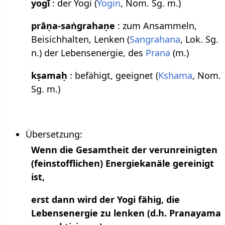
yogī
: der Yogi (
Yogin
, Nom. Sg. m.)
prāṇa-saṅgrahaṇe
: zum Ansammeln,
Beisichhalten, Lenken (
Sangrahana
, Lok. Sg.
n.) der Lebensenergie, des
Prana
(m.)
kṣamaḥ
: befähigt, geeignet (
Kshama
, Nom.
Sg. m.)
Übersetzung:
Wenn die Gesamtheit der verunreinigten
(feinstofflichen) Energiekanäle gereinigt
ist,
erst dann wird der Yogi fähig, die
Lebensenergie zu lenken (d.h. Pranayama