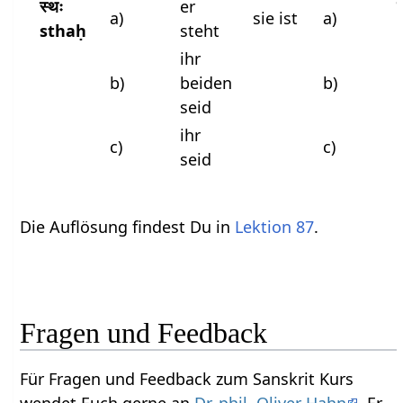
स्थः
er
स
a)
sie ist
a)
sthaḥ
steht
ihr
अ
b)
beiden
b)
seid
ihr
c)
c)
seid
Die Auflösung findest Du in
Lektion 87
.
Fragen und Feedback
Für Fragen und Feedback zum Sanskrit Kurs
wendet Euch gerne an
Dr. phil. Oliver Hahn
. Er