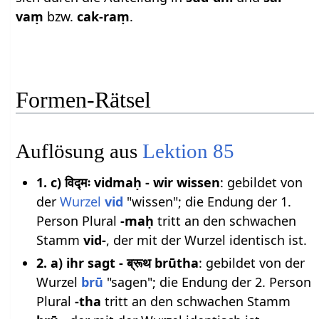
vaṃ
bzw.
cak-raṃ
.
Formen-Rätsel
Auflösung aus
Lektion 85
1. c) विद्मः vidmaḥ - wir wissen
: gebildet von
der
Wurzel
vid
"wissen"; die Endung der 1.
Person Plural
-maḥ
tritt an den schwachen
Stamm
vid-
, der mit der Wurzel identisch ist.
2. a) ihr sagt - ब्रूथ brūtha
: gebildet von der
Wurzel
brū
"sagen"; die Endung der 2. Person
Plural
-tha
tritt an den schwachen Stamm