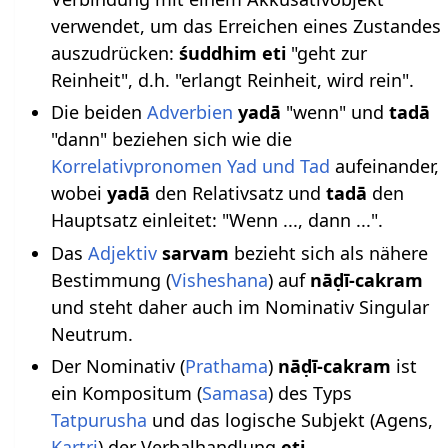
verwendet, um das Erreichen eines Zustandes
auszudrücken:
śuddhim eti
"geht zur
Reinheit", d.h. "erlangt Reinheit, wird rein".
Die beiden
Adverbien
yadā
"wenn" und
tadā
"dann" beziehen sich wie die
Korrelativpronomen Yad und Tad
aufeinander,
wobei
yadā
den Relativsatz und
tadā
den
Hauptsatz einleitet: "Wenn ..., dann ...".
Das
Adjektiv
sarvam
bezieht sich als nähere
Bestimmung (
Visheshana
) auf
nāḍī-cakram
und steht daher auch im Nominativ Singular
Neutrum.
Der Nominativ (
Prathama
)
nāḍī-cakram
ist
ein Kompositum (
Samasa
) des Typs
Tatpurusha
und das logische Subjekt (Agens,
Kartri
) der Verbalhandlung
eti
.