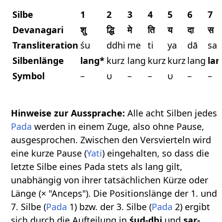
Silbe
1
2
3
4
5
6
7
Devanagari
शु
द्धि
मे
ति
य
दा
स
Transliteration
śu
ddhi
me
ti
ya
dā
sa
Silbenlänge
lang*
kurz
lang
kurz
kurz
lang
la
Symbol
–
υ
–
–
υ
–
–
Hinweise zur Aussprache:
Alle acht Silben jedes
Pada
werden in einem Zuge, also ohne Pause,
ausgesprochen. Zwischen den Versvierteln wird
eine kurze Pause (
Yati
) eingehalten, so dass die
letzte Silbe eines Pada stets als lang gilt,
unabhängig von ihrer tatsächlichen Kürze oder
Länge (× "Anceps"). Die Positionslänge der 1. und
7. Silbe (
Pada
1) bzw. der 3. Silbe (
Pada
2) ergibt
sich durch die Aufteilung in
śud-dhi
und
sar-