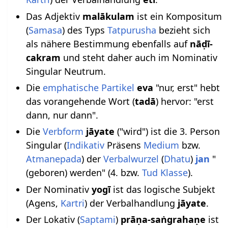
Das Adjektiv
malākulam
ist ein Kompositum
(
Samasa
) des Typs
Tatpurusha
bezieht sich
als nähere Bestimmung ebenfalls auf
nāḍī-
cakram
und steht daher auch im Nominativ
Singular Neutrum.
Die
emphatische Partikel
eva
"nur, erst" hebt
das vorangehende Wort (
tadā
) hervor: "erst
dann, nur dann".
Die
Verbform
jāyate
("wird") ist die 3. Person
Singular (
Indikativ
Präsens
Medium
bzw.
Atmanepada
) der
Verbalwurzel
(
Dhatu
)
jan
"
(geboren) werden" (4. bzw.
Tud Klasse
).
Der Nominativ
yogī
ist das logische Subjekt
(Agens,
Kartri
) der Verbalhandlung
jāyate
.
Der Lokativ (
Saptami
)
prāṇa-saṅgrahaṇe
ist