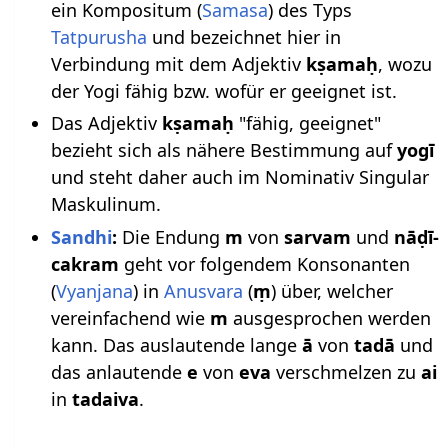
ein Kompositum (
Samasa
) des Typs
Tatpurusha
und bezeichnet hier in
Verbindung mit dem Adjektiv
kṣamaḥ
, wozu
der Yogi fähig bzw. wofür er geeignet ist.
Das Adjektiv
kṣamaḥ
"fähig, geeignet"
bezieht sich als nähere Bestimmung auf
yogī
und steht daher auch im Nominativ Singular
Maskulinum.
Sandhi
:
Die Endung
m
von
sarvam
und
nāḍī-
cakram
geht vor folgendem Konsonanten
(
Vyanjana
) in
Anusvara
(
ṃ
) über, welcher
vereinfachend wie
m
ausgesprochen werden
kann. Das auslautende lange
ā
von
tadā
und
das anlautende
e
von
eva
verschmelzen zu
ai
in
tadaiva
.