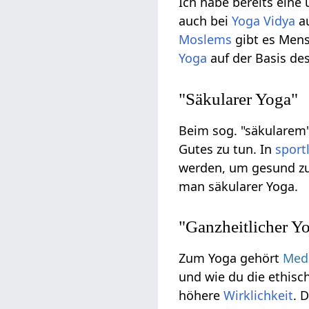
Ich habe bereits eine
auch bei
Yoga Vidya
au
Moslems
gibt es Mens
Yoga
auf der Basis de
"Säkularer Yoga"
Beim sog. "säkularem
Gutes zu tun. In
sport
werden, um gesund zu
man säkularer Yoga.
"Ganzheitlicher Y
Zum Yoga gehört
Medi
und wie du die ethis
höhere
Wirklichkeit
. 