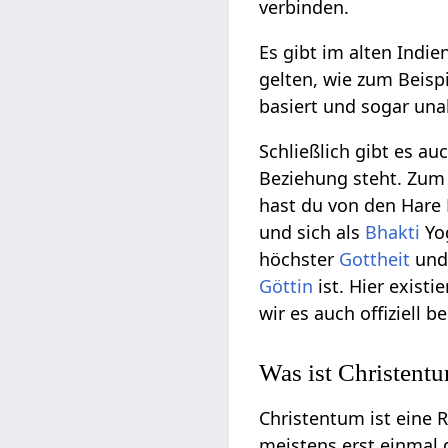
verbinden.
Es gibt im alten Indie
gelten, wie zum Beisp
basiert und sogar una
Schließlich gibt es au
Beziehung steht. Zum
hast du von den Hare 
und sich als
Bhakti
Yog
höchster
Gottheit
und
Göttin
ist. Hier existi
wir es auch offiziell b
Was ist Christent
Christentum ist eine 
meistens erst einmal