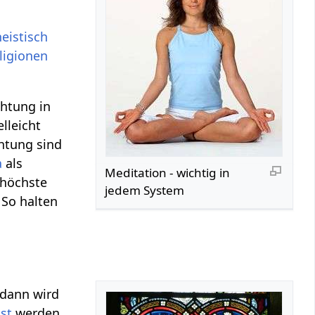
heistisch
ligionen
chtung in
lleicht
chtung sind
a
als
Meditation - wichtig in
 höchste
jedem System
. So halten
 dann wird
ist
werden