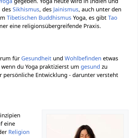
 Yoga
gegeben. Yoga heute wird in Indien und
s des
Sikhismus
, des
Jainismus
, auch unter den
 im
Tibetischen Buddhismus
Yoga, es gibt
Tao
er eine religionsübergreifende Praxis.
arum für
Gesundheit
und
Wohlbefinden
etwas
, wenn du Yoga praktizierst um
gesund
zu
r persönliche Entwicklung - darunter versteht
inzipien
f eine
eder
Religion