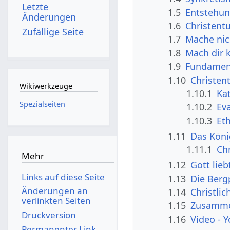
Letzte
1.5
Entstehun
Änderungen
1.6
Christent
Zufällige Seite
1.7
Mache nic
1.8
Mach dir k
1.9
Fundament
1.10
Christen
Wikiwerkzeuge
1.10.1
Ka
Spezialseiten
1.10.2
Ev
1.10.3
Et
1.11
Das Köni
1.11.1
Chr
Mehr
1.12
Gott lieb
Links auf diese Seite
1.13
Die Berg
Änderungen an
1.14
Christlic
verlinkten Seiten
1.15
Zusamme
Druckversion
1.16
Video - 
Permanenter Link