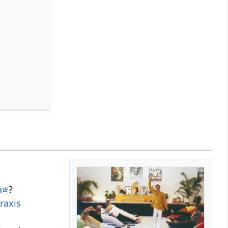
a
?
raxis