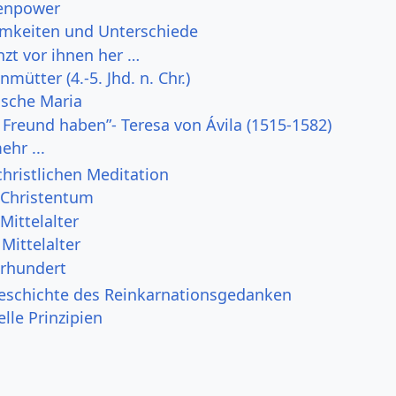
uenpower
mkeiten und Unterschiede
nzt vor ihnen her …
mütter (4.-5. Jhd. n. Chr.)
ische Maria
 Freund haben”- Teresa von Ávila (1515-1582)
ehr ...
christlichen Meditation
 Christentum
Mittelalter
Mittelalter
hrhundert
Geschichte des Reinkarnationsgedanken
elle Prinzipien