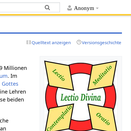
Anonym
Quelltext anzeigen
Versionsgeschichte
9 Millionen
tum
. Im
n
Gottes
ine Lehren
se beiden
sche
Man