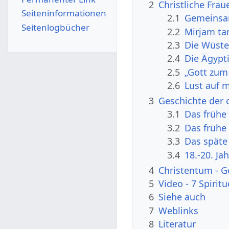
2
Christliche Fra
Seiten­­informationen
2.1
Gemeinsa
Seitenlogbücher
2.2
Mirjam ta
2.3
Die Wüsten
2.4
Die Ägypt
2.5
„Gott zum
2.6
Lust auf m
3
Geschichte der 
3.1
Das frühe
3.2
Das frühe 
3.3
Das späte 
3.4
18.-20. Ja
4
Christentum - 
5
Video - 7 Spiritu
6
Siehe auch
7
Weblinks
8
Literatur