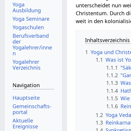
Yoga
unterscheidet nun we
Ausbildung
Christentum. Durch di
Yoga Seminare
weit in den kolonialis
Yogaschulen
Berufsverband
Inhaltsverzeichnis
der
Yogalehrer/inne
1
Yoga und Chris
n
1.1
Was ist Y
Yogalehrer
1.1.1
"Säk
Verzeichnis
1.1.2
"Gan
1.1.3
Was
Navigation
1.1.4
Hat
Hauptseite
1.1.5
Wie 
1.1.6
Rein
Gemeinschafts­
portal
1.2
Yoga Vedan
Aktuelle
1.3
Reinkarna
Ereignisse
1.4
Synkretis