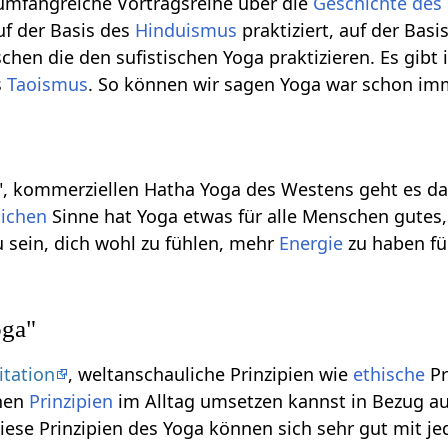
 umfangreiche Vortragsreihe über die
Geschichte des
f der Basis des
Hinduismus
praktiziert, auf der Basi
chen die den sufistischen Yoga praktizieren. Es gibt
s
Taoismus
. So können wir sagen Yoga war schon imm
", kommerziellen Hatha Yoga des Westens geht es d
lichen
Sinne hat Yoga etwas für alle Menschen gutes
 sein, dich wohl zu fühlen, mehr
Energie
zu haben fü
oga"
tation
, weltanschauliche Prinzipien wie
ethische
Pr
chen
Prinzipien
im Alltag umsetzen kannst in Bezug au
Diese Prinzipien des Yoga können sich sehr gut mit j