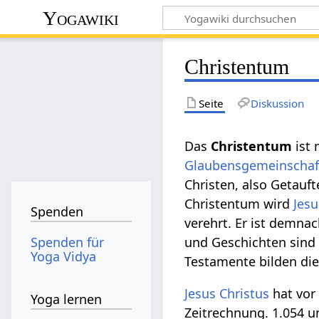
Yogawiki
Christentum
Seite
Diskussion
Das
Christentum
ist 
Glaubens
gemeinschaf
Christen, also Getauf
Christentum wird
Jesu
Spenden
verehrt. Er ist demna
Spenden für
und Geschichten sind
Yoga Vidya
Testamente bilden di
Jesus Christus
hat vor 
Yoga lernen
Zeitrechnung. 1.054 