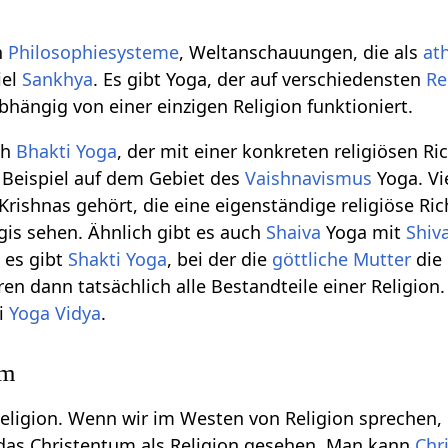
n
Philosophiesysteme
, Weltanschauungen, die als
at
iel
Sankhya
. Es gibt Yoga, der auf verschiedensten
Re
bhängig von einer einzigen Religion funktioniert.
ch
Bhakti Yoga
, der mit einer konkreten religiösen Ri
 Beispiel auf dem Gebiet des
Vaishnavismus
Yoga. Vie
Krishnas gehört, die eine eigenständige religiöse Ri
is sehen. Ähnlich gibt es auch
Shaiva
Yoga mit
Shiv
 es gibt
Shakti Yoga
, bei der die
göttliche Mutter
die
eren dann tatsächlich alle Bestandteile einer Religion
ei
Yoga Vidya
.
um
Religion. Wenn wir im Westen von Religion sprechen,
 das Christentum als Religion gesehen. Man kann
Chr