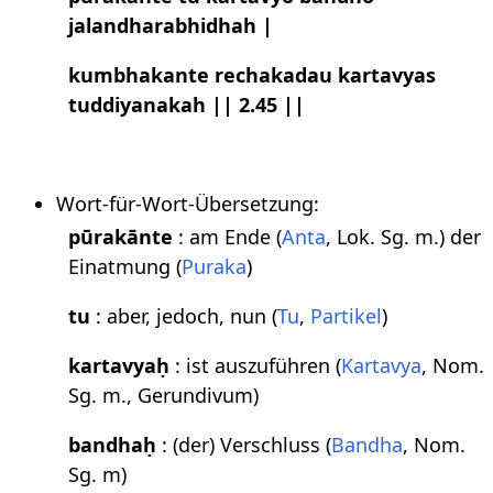
jalandharabhidhah |
kumbhakante rechakadau kartavyas
tuddiyanakah || 2.45 ||
Wort-für-Wort-Übersetzung:
pūrakānte
: am Ende (
Anta
, Lok. Sg. m.) der
Einatmung (
Puraka
)
tu
: aber, jedoch, nun (
Tu
,
Partikel
)
kartavyaḥ
: ist auszuführen (
Kartavya
, Nom.
Sg. m., Gerundivum)
bandhaḥ
: (der) Verschluss (
Bandha
, Nom.
Sg. m)