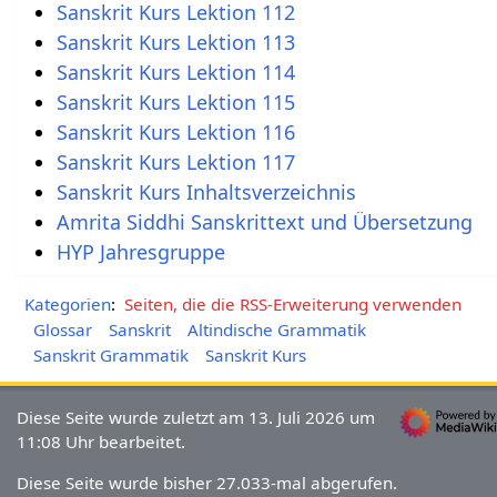
Sanskrit Kurs Lektion 112
Sanskrit Kurs Lektion 113
Sanskrit Kurs Lektion 114
Sanskrit Kurs Lektion 115
Sanskrit Kurs Lektion 116
Sanskrit Kurs Lektion 117
Sanskrit Kurs Inhaltsverzeichnis
Amrita Siddhi Sanskrittext und Übersetzung
HYP Jahresgruppe
Kategorien
:
Seiten, die die RSS-Erweiterung verwenden
Glossar
Sanskrit
Altindische Grammatik
Sanskrit Grammatik
Sanskrit Kurs
Diese Seite wurde zuletzt am 13. Juli 2026 um
11:08 Uhr bearbeitet.
Diese Seite wurde bisher 27.033-mal abgerufen.