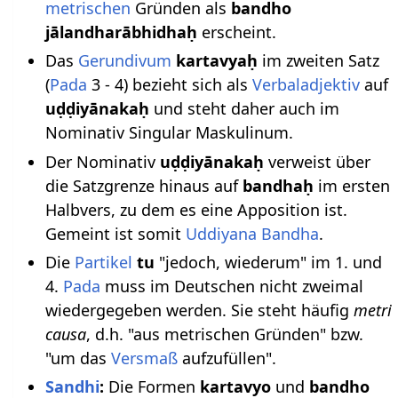
metrischen
Gründen als
bandho
jālandharābhidhaḥ
erscheint.
Das
Gerundivum
kartavyaḥ
im zweiten Satz
(
Pada
3 - 4) bezieht sich als
Verbaladjektiv
auf
uḍḍiyānakaḥ
und steht daher auch im
Nominativ Singular Maskulinum.
Der Nominativ
uḍḍiyānakaḥ
verweist über
die Satzgrenze hinaus auf
bandhaḥ
im ersten
Halbvers, zu dem es eine Apposition ist.
Gemeint ist somit
Uddiyana Bandha
.
Die
Partikel
tu
"jedoch, wiederum" im 1. und
4.
Pada
muss im Deutschen nicht zweimal
wiedergegeben werden. Sie steht häufig
metri
causa
, d.h. "aus metrischen Gründen" bzw.
"um das
Versmaß
aufzufüllen".
Sandhi
:
Die Formen
kartavyo
und
bandho