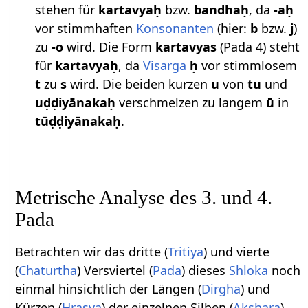
stehen für
kartavyaḥ
bzw.
bandhaḥ
, da
-aḥ
vor stimmhaften
Konsonanten
(hier:
b
bzw.
j
)
zu
-o
wird. Die Form
kartavyas
(Pada 4) steht
für
kartavyaḥ
, da
Visarga
ḥ
vor stimmlosem
t
zu
s
wird. Die beiden kurzen
u
von
tu
und
uḍḍiyānakaḥ
verschmelzen zu langem
ū
in
tūḍḍiyānakaḥ
.
Metrische Analyse des 3. und 4.
Pada
Betrachten wir das dritte (
Tritiya
) und vierte
(
Chaturtha
) Versviertel (
Pada
) dieses
Shloka
noch
einmal hinsichtlich der Längen (
Dirgha
) und
Kürzen (
Hrasva
) der einzelnen Silben (
Akshara
).