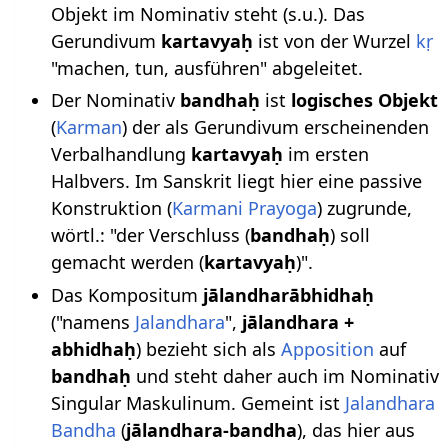
Objekt im Nominativ steht (s.u.). Das
Gerundivum
kartavyaḥ
ist von der Wurzel
kṛ
"machen, tun, ausführen" abgeleitet.
Der Nominativ
bandhaḥ
ist
logisches Objekt
(
Karman
) der als Gerundivum erscheinenden
Verbalhandlung
kartavyaḥ
im ersten
Halbvers. Im Sanskrit liegt hier eine passive
Konstruktion (
Karmani Prayoga
) zugrunde,
wörtl.: "der Verschluss (
bandhaḥ
) soll
gemacht werden (
kartavyaḥ
)".
Das Kompositum
jālandharābhidhaḥ
("namens
Jalandhara
",
jālandhara +
abhidhaḥ
) bezieht sich als
Apposition
auf
bandhaḥ
und steht daher auch im Nominativ
Singular Maskulinum. Gemeint ist
Jalandhara
Bandha
(
jālandhara-bandha
), das hier aus