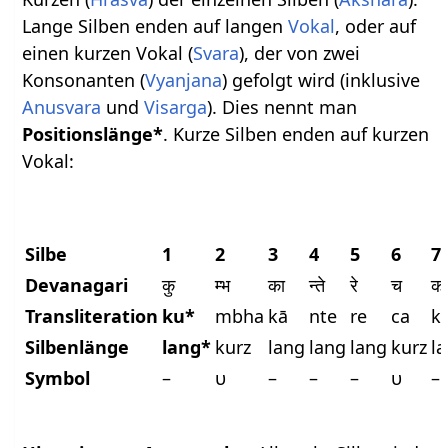
Lange Silben enden auf langen
Vokal
, oder auf
einen kurzen Vokal (
Svara
), der von zwei
Konsonanten (
Vyanjana
) gefolgt wird (inklusive
Anusvara
und
Visarga
). Dies nennt man
Positionslänge*
. Kurze Silben enden auf kurzen
Vokal:
Silbe
1
2
3
4
5
6
7
Devanagari
कु
म्भ
का
न्ते
रे
च
क
Transliteration
ku*
mbha
kā
nte
re
ca
k
Silbenlänge
lang*
kurz
lang
lang
lang
kurz
l
Symbol
–
υ
–
–
–
υ
–