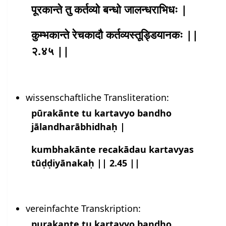
पूरकान्ते तु कर्तव्यो बन्धो जालन्धराभिधः |
कुम्भकान्ते रेचकादौ कर्तव्यस्तूड्डियानकः ||
२.४५ ||
wissenschaftliche Transliteration:
pūrakānte tu kartavyo bandho
jālandharābhidhaḥ |
kumbhakānte recakādau kartavyas
tūḍḍiyānakaḥ || 2.45 ||
vereinfachte Transkription:
purakante tu kartavyo bandho