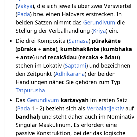
(
Vakya
), die sich jeweils über zwei Versviertel
(
Pada
) bzw. einen Halbvers erstrecken. In
beiden Sätzen nimmt das
Gerundivum
die
Stellung der Verbalhandlung (
Kriya
) ein.
Die drei Komposita (
Samasa
)
pūrakānte
(
pūraka + ante
),
kumbhakānte
(
kumbhaka
+ ante
) und
recakādau
(
recaka + ādau
)
stehen im Lokativ (
Saptami
) und bezeichnen
den Zeitpunkt (
Adhikarana
) der beiden
Handlungen näher. Sie gehören zum Typ
Tatpurusha
.
Das
Gerundivum
kartavyaḥ
im ersten Satz
(
Pada
1 - 2) bezieht sich als
Verbaladjektiv
auf
bandhaḥ
und steht daher auch im Nominativ
Singular Maskulinum. Es erfordert eine
passive Konstruktion, bei der das logische