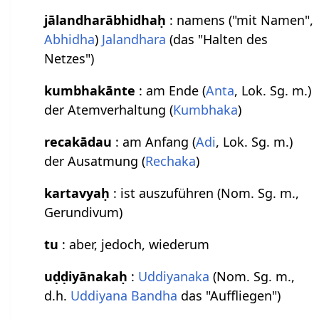
jālandharābhidhaḥ
: namens ("mit Namen",
Abhidha
)
Jalandhara
(das "Halten des
Netzes")
kumbhakānte
: am Ende (
Anta
, Lok. Sg. m.)
der Atemverhaltung (
Kumbhaka
)
recakādau
: am Anfang (
Adi
, Lok. Sg. m.)
der Ausatmung (
Rechaka
)
kartavyaḥ
: ist auszuführen (Nom. Sg. m.,
Gerundivum)
tu
: aber, jedoch, wiederum
uḍḍiyānakaḥ
:
Uddiyanaka
(Nom. Sg. m.,
d.h.
Uddiyana Bandha
das "Auffliegen")