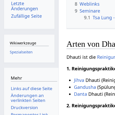
Letzte
8
Weblinks
Änderungen
9
Seminare
Zufällige Seite
9.1
Tsa Lung -
Arten von Dha
Wikiwerkzeuge
Spezialseiten
Dhauti ist die
Reinigu
1. Reinigungsprakti
Mehr
Jihva
Dhauti (Reini
Gandusha
(Spülun
Links auf diese Seite
Danta
Dhauti (Rei
Änderungen an
verlinkten Seiten
2. Reinigungsprakti
Druckversion
Permanenter Link