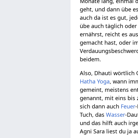
Monate lang, einmal d
geht, und dann übe es
auch da ist es gut, j
übe auch täglich oder
ernährst, reicht es a
gemacht hast, oder i
Verdauungsbeschwerde
beidem.
Also, Dhauti wörtlich
Hatha Yoga
, wann imm
gemeint, meistens ent
genannt, mit eins bis
sich dann auch
Feuer
Tuch, das
Wasser
-Dau
und das hilft auch ir
Agni Sara liest du ja 