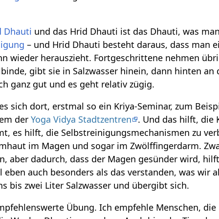
d Dhauti
und das Hrid Dhauti ist das Dhauti, was man
nigung
– und Hrid Dhauti besteht daraus, dass man e
n wieder herauszieht. Fortgeschrittene nehmen übr
lbinde, gibt sie in Salzwasser hinein, dann hinten an
h ganz gut und es geht relativ zügig.
s sich dort, erstmal so ein Kriya-Seminar, zum Beisp
nem der
Yoga Vidya Stadtzentren
. Und das hilft, die
 es hilft, die Selbstreinigungsmechanismen zu verb
imhaut im Magen und sogar im Zwölffingerdarm. Zwar
n, aber dadurch, dass der Magen gesünder wird, hi
 eben auch besonders als das verstanden, was wir a
s bis zwei Liter Salzwasser und übergibt sich.
 empfehlenswerte Übung. Ich empfehle Menschen, die 