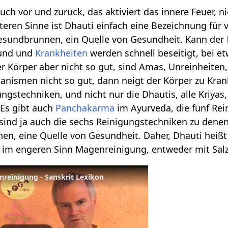
auch vor und zurück, das aktiviert das innere Feuer, n
eren Sinne ist Dhauti einfach eine Bezeichnung für
Gesundbrunnen, ein Quelle von Gesundheit. Kann der
sund und
Krankheiten
werden schnell beseitigt, bei e
der Körper aber nicht so gut, sind Amas, Unreinheite
nismen nicht so gut, dann neigt der Körper zu Krankh
ngstechniken, und nicht nur die Dhautis, alle Kriyas
 Es gibt auch
Panchakarma
im Ayurveda, die fünf Re
sind ja auch die sechs Reinigungstechniken zu denen
n, eine Quelle von Gesundheit. Daher, Dhauti heißt 
im engeren Sinn Magenreinigung, entweder mit Salz
nreinigung - Sanskrit Lexikon