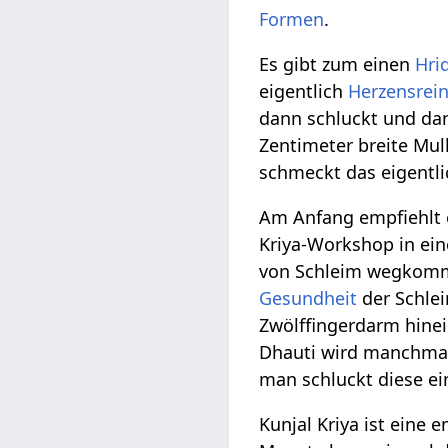
Formen
.
Es gibt zum einen
Hri
eigentlich
Herzensrei
dann schluckt und dan
Zentimeter breite Mul
schmeckt das eigentlic
Am Anfang empfiehlt e
Kriya-Workshop in ei
von Schleim wegkommt,
Gesundheit
der Schle
Zwölffingerdarm hinei
Dhauti wird manchmal
man schluckt diese ein
Kunjal Kriya ist eine