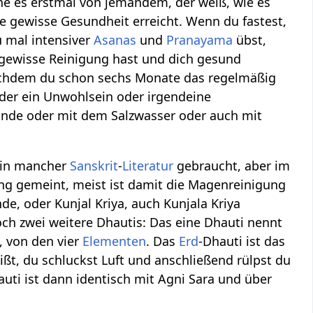
ne es erstmal von jemandem, der weiß, wie es
 gewisse Gesundheit erreicht. Wenn du fastest,
u mal intensiver
Asanas
und
Pranayama
übst,
 gewisse Reinigung hast und dich gesund
 nachdem du schon sechs Monate das regelmäßig
der ein Unwohlsein oder irgendeine
nde oder mit dem Salzwasser oder auch mit
h in mancher
Sanskrit
-
Literatur
gebraucht, aber im
ung gemeint, meist ist damit die Magenreinigung
e, oder Kunjal Kriya, auch Kunjala Kriya
noch zwei weitere Dhautis: Das eine Dhauti nennt
, von den vier
Elementen
. Das
Erd
-Dhauti ist das
eißt, du schluckst Luft und anschließend rülpst du
uti ist dann identisch mit Agni Sara und über