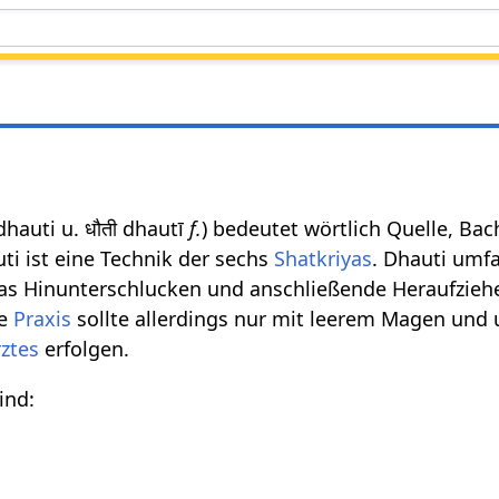
 dhauti u. धौती dhautī
f.
) bedeutet wörtlich Quelle, Ba
i ist eine Technik der sechs
Shatkriyas
. Dhauti umf
das Hinunterschlucken und anschließende Heraufzieh
se
Praxis
sollte allerdings nur mit leerem Magen und 
ztes
erfolgen.
ind: