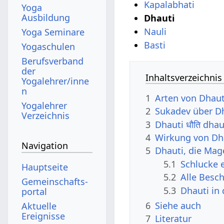
Kapalabhati
Yoga
Ausbildung
Dhauti
Nauli
Yoga Seminare
Basti
Yogaschulen
Berufsverband
der
Inhaltsverzeichnis
Yogalehrer/inne
n
1
Arten von Dhaut
Yogalehrer
2
Sukadev über D
Verzeichnis
3
Dhauti धौति dha
4
Wirkung von Dh
Navigation
5
Dhauti, die Mag
5.1
Schlucke 
Hauptseite
5.2
Alle Besc
Gemeinschafts­
5.3
Dhauti in
portal
6
Siehe auch
Aktuelle
Ereignisse
7
Literatur