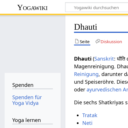
Yogawiki
Dhauti
Seite
Diskussion
Dhauti
(
Sanskrit
: धौति
Magenreinigung. Dhaut
Reinigung
, darunter 
und Speiseröhre. Die
Spenden
oder
ayurvedischen Ar
Spenden für
Die sechs Shatkriyas s
Yoga Vidya
Tratak
Yoga lernen
Neti