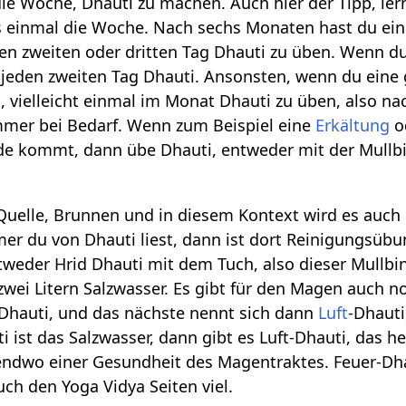
ie Woche, Dhauti zu machen. Auch hier der Tipp, ler
 einmal die Woche. Nach sechs Monaten hast du eine
eden zweiten oder dritten Tag Dhauti zu üben. Wenn d
 jeden zweiten Tag Dhauti. Ansonsten, wenn du eine
us, vielleicht einmal im Monat Dhauti zu üben, also
mmer bei Bedarf. Wenn zum Beispiel eine
Erkältung
o
 kommt, dann übe Dhauti, entweder mit der Mullbi
 Quelle, Brunnen und in diesem Kontext wird es auc
er du von Dhauti liest, dann ist dort Reinigungsüb
weder Hrid Dhauti mit dem Tuch, also dieser Mullbind
 zwei Litern Salzwasser. Es gibt für den Magen auch 
-Dhauti, und das nächste nennt sich dann
Luft
-Dhauti
ti ist das Salzwasser, dann gibt es Luft-Dhauti, das h
gendwo einer Gesundheit des Magentraktes. Feuer-Dha
auch den Yoga Vidya Seiten viel.