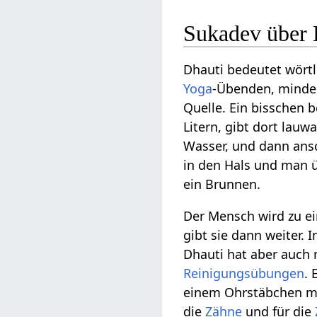
Sukadev über 
Dhauti bedeutet wört
Yoga
-Übenden, mindes
Quelle. Ein bisschen b
Litern, gibt dort lau
Wasser, und dann ansc
in den Hals und man ü
ein Brunnen.
Der Mensch wird zu ein
gibt sie dann weiter. 
Dhauti hat aber auch 
Reinigungs
übungen
. 
einem Ohrstäbchen mac
die
Zähne
und für die