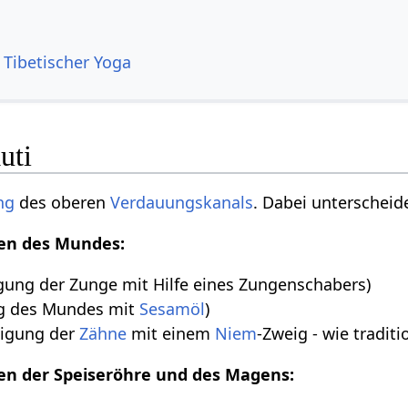
 Tibetischer Yoga
uti
ng
des oberen
Verdauungskanals
. Dabei unterscheid
ken des Mundes:
gung der Zunge mit Hilfe eines Zungenschabers)
g des Mundes mit
Sesamöl
)
nigung der
Zähne
mit einem
Niem
-Zweig - wie traditi
ken der Speiseröhre und des Magens: