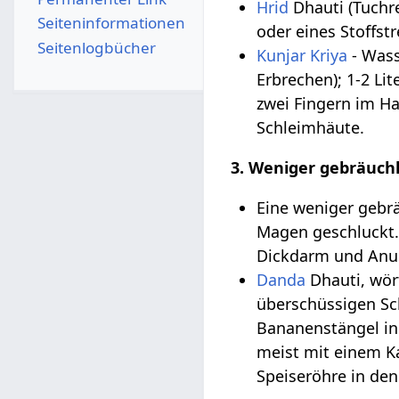
Hrid
Dhauti (Tuchr
Seiten­­informationen
oder eines Stoffst
Seitenlogbücher
Kunjar Kriya
- Wass
Erbrechen); 1-2 Li
zwei Fingern im Ha
Schleimhäute.
3. Weniger gebräuch
Eine weniger gebr
Magen geschluckt. 
Dickdarm und Anus
Danda
Dhauti, wör
überschüssigen Sc
Bananenstängel in
meist mit einem Ka
Speiseröhre in den