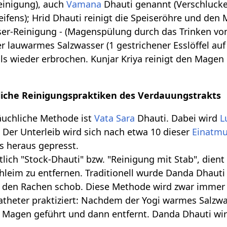
einigung), auch
Vamana
Dhauti genannt (Verschluck
reifens); Hrid Dhauti reinigt die Speiseröhre und de
er-Reinigung - (Magenspülung durch das Trinken vo
ter lauwarmes Salzwasser (1 gestrichener Esslöffel au
ls wieder erbrochen. Kunjar Kriya reinigt den Magen
liche Reinigungspraktiken des Verdauungstrakts
äuchliche Methode ist
Vata
Sara
Dhauti. Dabei wird
L
Der Unterleib wird sich nach etwa 10 dieser
Einatm
 heraus gepresst.
tlich "Stock-Dhauti" bzw. "Reinigung mit Stab", die
hleim zu entfernen. Traditionell wurde Danda Dhauti
 den Rachen schob. Diese Methode wird zwar immer
theter praktiziert: Nachdem der Yogi warmes Salzwa
 Magen geführt und dann entfernt. Danda Dhauti wird