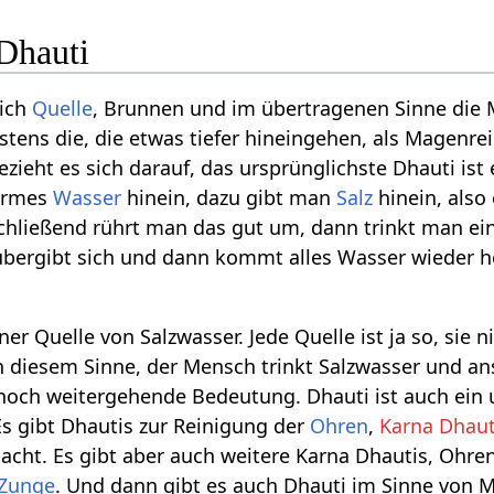
Dhauti
lich
Quelle
, Brunnen und im übertragenen Sinne die
tens die, die etwas tiefer hineingehen, als Magenre
ezieht es sich darauf, das ursprünglichste Dhauti is
warmes
Wasser
hinein, dazu gibt man
Salz
hinein, also
hließend rührt man das gut um, dann trinkt man eins 
bergibt sich und dann kommt alles Wasser wieder he
er Quelle von Salzwasser. Jede Quelle ist ja so, sie 
In diesem Sinne, der Mensch trinkt Salzwasser und an
noch weitergehende Bedeutung. Dhauti ist auch ein 
Es gibt Dhautis zur Reinigung der
Ohren
,
Karna Dhaut
ht. Es gibt aber auch weitere Karna Dhautis, Ohren
Zunge
. Und dann gibt es auch Dhauti im Sinne von 