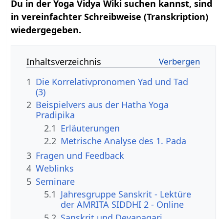
Du in der Yoga Vidya Wiki suchen kannst, sind
in vereinfachter Schreibweise (Transkription)
wiedergegeben.
Inhaltsverzeichnis
1
Die Korrelativpronomen Yad und Tad
(3)
2
Beispielvers aus der Hatha Yoga
Pradipika
2.1
Erläuterungen
2.2
Metrische Analyse des 1. Pada
3
Fragen und Feedback
4
Weblinks
5
Seminare
5.1
Jahresgruppe Sanskrit - Lektüre
der AMRITA SIDDHI 2 - Online
5.2
Sanskrit und Devanagari