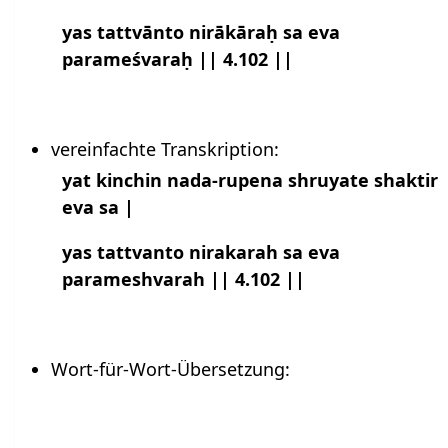
yas tattvānto nirākāraḥ sa eva
parameśvaraḥ || 4.102 ||
vereinfachte Transkription:
yat kinchin nada-rupena shruyate shaktir
eva sa |
yas tattvanto nirakarah sa eva
parameshvarah || 4.102 ||
Wort-für-Wort-Übersetzung: