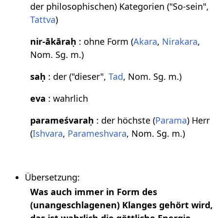
der philosophischen) Kategorien ("So-sein",
Tattva
)
nir-ākāraḥ
: ohne Form (
Akara
,
Nirakara
,
Nom. Sg. m.)
saḥ
: der ("dieser",
Tad
, Nom. Sg. m.)
eva
: wahrlich
parameśvaraḥ
: der höchste (
Parama
) Herr
(
Ishvara
,
Parameshvara
, Nom. Sg. m.)
Übersetzung:
Was auch immer in Form des
(unangeschlagenen) Klanges gehört wird,