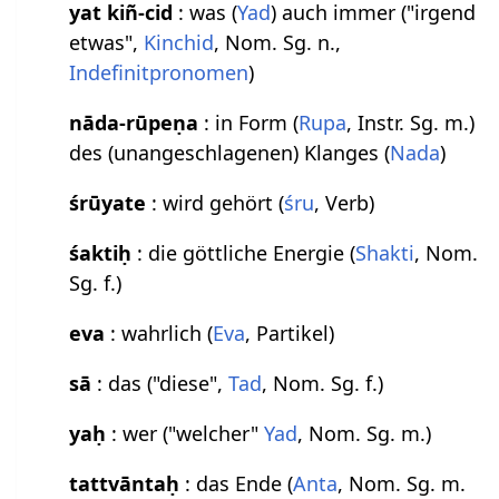
yat kiñ-cid
: was (
Yad
) auch immer ("irgend
etwas",
Kinchid
, Nom. Sg. n.,
Indefinitpronomen
)
nāda-rūpeṇa
: in Form (
Rupa
, Instr. Sg. m.)
des (unangeschlagenen) Klanges (
Nada
)
śrūyate
: wird gehört (
śru
, Verb)
śaktiḥ
: die göttliche Energie (
Shakti
, Nom.
Sg. f.)
eva
: wahrlich (
Eva
, Partikel)
sā
: das ("diese",
Tad
, Nom. Sg. f.)
yaḥ
: wer ("welcher"
Yad
, Nom. Sg. m.)
tattvāntaḥ
: das Ende (
Anta
, Nom. Sg. m.