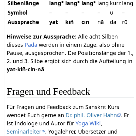
Silbenlänge
lang*
lang*
lang*
lang
kurz
lang
Symbol
–
–
–
–
υ
–
Aussprache
yat
kiñ
cin
nā
da
rū
Hinweise zur Aussprache:
Alle acht Silben
dieses
Pada
werden in einem Zuge, also ohne
Pause, ausgesprochen. Die Positionslänge der 1.,
2. und 3. Silbe ergibt sich durch die Aufteilung in
yat-kiñ-cin-nā
.
Fragen und Feedback
Für Fragen und Feedback zum Sanskrit Kurs
wendet Euch gerne an
Dr. phil. Oliver Hahn
. Er
ist Indologe und Autor für
Yoga Wiki
,
Seminarleiter
, Yogalehrer, Übersetzer und