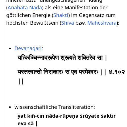
(
Anahata Nada
) als eine Manifestation der
göttlichen Energie (
Shakti
) im Gegensatz zum
höchsten Bewußtsein (
Shiva
bzw.
Maheshvara
):
Devanagari
:
यत्किञ्चिन्नादरूपेण श्रूयते शक्तिरेव सा |
यस्तत्त्वान्तो निराकारः स एव परमेश्वरः || ४.१०२
||
wissenschaftliche Transliteration:
yat kiñ-cin nāda-rūpeṇa śrūyate śaktir
eva sā |