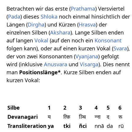
Betrachten wir das erste (
Prathama
) Versviertel
(
Pada
) dieses
Shloka
noch einmal hinsichtlich der
Längen (
Dirgha
) und Kürzen (
Hrasva
) der
einzelnen Silben (
Akshara
). Lange Silben enden
auf langen
Vokal
(auf den noch ein
Konsonant
folgen kann), oder auf einen kurzen Vokal (
Svara
),
der von zwei Konsonanten (
Vyanjana
) gefolgt
wird (inklusive
Anusvara
und
Visarga
). Dies nennt
man
Positionslänge*
. Kurze Silben enden auf
kurzen Vokal:
Silbe
1
2
3
4
5
6
Devanagari
य
त्कि
ञ्चि
न्ना
द
रू
प
Transliteration
ya
tki
ñci
nnā
da
rū