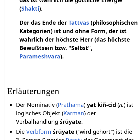
das ist wahrlich die göttliche Energie
(
Shakti
).
Der das Ende der
Tattvas
(philosophischen
Kategorien) ist und ohne Form, der ist
wahrlich der höchste Herr (das höchste
Bewußtsein bzw. "Selbst",
Parameshvara
).
Erläuterungen
Der Nominativ (
Prathama
)
yat kiñ-cid
(
n.
) ist
logisches Objekt (
Karman
) der
Verbalhandlung
śrūyate
.
Die
Verbform
śrūyate
("wird gehört") ist die
3. Person Singular
Passiv
der Gegenwart der