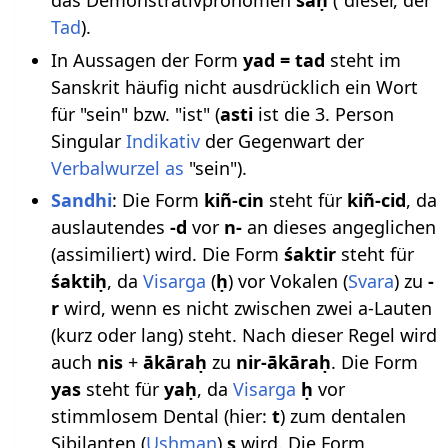
das Demonstrativpronomen
saḥ
("dieser, der"
Tad
).
In Aussagen der Form
yad = tad
steht im
Sanskrit häufig nicht ausdrücklich ein Wort
für "sein" bzw. "ist" (
asti
ist die 3. Person
Singular
Indikativ
der Gegenwart der
Verbalwurzel
as
"sein").
Sandhi
: Die Form
kiñ-cin
steht für
kiñ-cid
, da
auslautendes
-d
vor
n-
an dieses angeglichen
(assimiliert) wird. Die Form
śaktir
steht für
śaktiḥ
, da
Visarga
(
ḥ
) vor Vokalen (
Svara
) zu
-
r
wird, wenn es nicht zwischen zwei a-Lauten
(kurz oder lang) steht. Nach dieser Regel wird
auch
nis
+
ākāraḥ
zu
nir-ākāraḥ
. Die Form
yas
steht für
yaḥ
, da
Visarga
ḥ
vor
stimmlosem Dental (hier:
t
) zum dentalen
Sibilanten (
Ushman
)
s
wird. Die Form