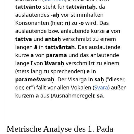
tattvānto
steht für
tattvāntaḥ
, da
auslautendes
-aḥ
vor stimmhaften
Konsonanten (hier:
n
) zu
-o
wird. Das
auslautende bzw. anlautende kurze
a
von
tattva
und
antaḥ
verschmilzt zu einem
langen
ā
in
tattvāntaḥ
. Das auslautende
kurze
a
von
parama
und das anlautende
lange
ī
von
īśvaraḥ
verschmilzt zu einem
(stets lang zu sprechenden)
e
in
parameśvaraḥ
. Der Visarga in
saḥ
("dieser,
der, er") fällt vor allen Vokalen (
Svara
) außer
kurzem
a
aus (Ausnahmeregel):
sa
.
Metrische Analyse des 1. Pada