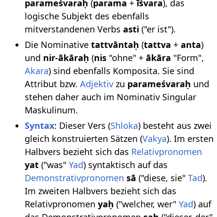
parameśvaraḥ
(
parama
+
īśvara
), das
logische Subjekt des ebenfalls
mitverstandenen Verbs
asti
("er ist").
Die Nominative
tattvāntaḥ
(
tattva
+
anta
)
und
nir-ākāraḥ
(
nis
"ohne" +
ākāra
"Form",
Akara
) sind ebenfalls Komposita. Sie sind
Attribut bzw.
Adjektiv
zu
parameśvaraḥ
und
stehen daher auch im Nominativ Singular
Maskulinum.
Syntax
: Dieser Vers (
Shloka
) besteht aus zwei
gleich konstruierten Sätzen (
Vakya
). Im ersten
Halbvers bezieht sich das
Relativpronomen
yat
("was"
Yad
) syntaktisch auf das
Demonstrativpronomen
sā
("diese, sie"
Tad
).
Im zweiten Halbvers bezieht sich das
Relativpronomen
yaḥ
("welcher, wer"
Yad
) auf