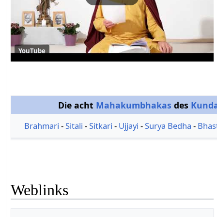
YouTube
Die acht
Mahakumbhakas
des
Kunda
Brahmari
-
Sitali
-
Sitkari
-
Ujjayi
-
Surya Bedha
-
Bhas
Weblinks