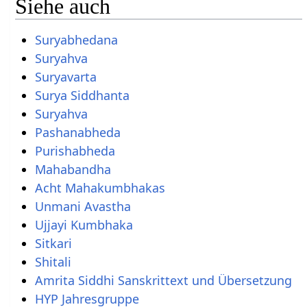
Siehe auch
Suryabhedana
Suryahva
Suryavarta
Surya Siddhanta
Suryahva
Pashanabheda
Purishabheda
Mahabandha
Acht Mahakumbhakas
Unmani Avastha
Ujjayi Kumbhaka
Sitkari
Shitali
Amrita Siddhi Sanskrittext und Übersetzung
HYP Jahresgruppe