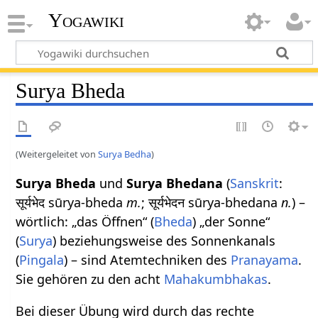
Yogawiki
Surya Bheda
(Weitergeleitet von
Surya Bedha
)
Surya Bheda
und
Surya Bhedana
(
Sanskrit
:
सूर्यभेद sūrya-bheda
m.
; सूर्यभेदन sūrya-bhedana
n.
) –
wörtlich: „das Öffnen“ (
Bheda
) „der Sonne“
(
Surya
) beziehungsweise des Sonnenkanals
(
Pingala
) – sind Atemtechniken des
Pranayama
.
Sie gehören zu den acht
Mahakumbhakas
.
Bei dieser Übung wird durch das rechte