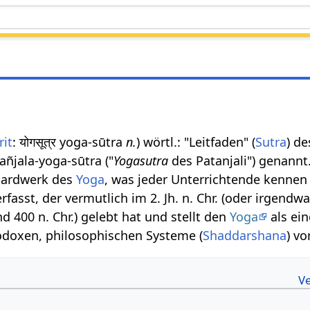
rit
: योगसूत्र yoga-sūtra
n.
) wörtl.: "Leitfaden" (
Sutra
) d
tañjala-yoga-sūtra ("
Yogasutra
des Patanjali") genannt
ndardwerk des
Yoga
, was jeder Unterrichtende kennen 
rfasst, der vermutlich im 2. Jh. n. Chr. (oder irgendw
nd 400 n. Chr.) gelebt hat und stellt den
Yoga
als ein
odoxen, philosophischen Systeme (
Shaddarshana
) vor