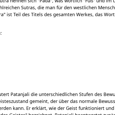
Sutra nennen sich "Pada", was wörtlich "Fuß" und im 
ahlreichen Sutras, die man für den westlichen Mensc
a" ist Teil des Titels des gesamten Werkes, das Wort
:
äutert Patanjali die unterschiedlichen Stufen des Be
Geisteszustand gemeint, der über das normale Bewus
den kann. Er erklärt, wie der Geist funktioniert und