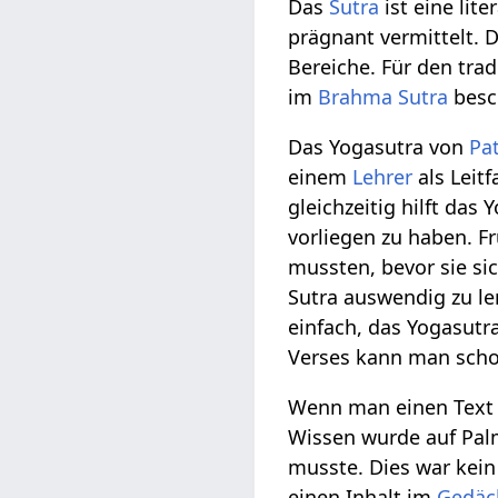
Das
Sutra
ist eine lite
prägnant vermittelt. 
Bereiche. Für den trad
im
Brahma Sutra
besc
Das Yogasutra von
Pat
einem
Lehrer
als Leit
gleichzeitig hilft das
vorliegen zu haben. F
mussten, bevor sie si
Sutra auswendig zu ler
einfach, das Yogasutr
Verses kann man scho
Wenn man einen Text 
Wissen wurde auf Palm
musste. Dies war kein 
einen Inhalt im
Gedäc