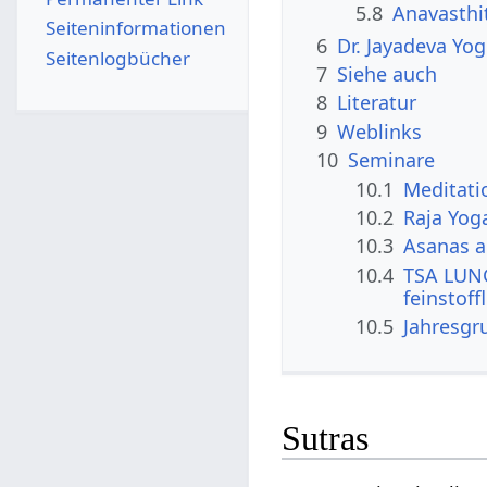
5.8
Anavasthi
Seiten­­informationen
6
Dr. Jayadeva Yo
Seitenlogbücher
7
Siehe auch
8
Literatur
9
Weblinks
10
Seminare
10.1
Meditati
10.2
Raja Yog
10.3
Asanas a
10.4
TSA LUNG
feinstoff
10.5
Jahresgr
Sutras