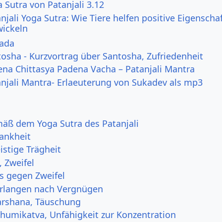
 Sutra von Patanjali 3.12
njali Yoga Sutra: Wie Tiere helfen positive Eigenscha
wickeln
Pada
osha - Kurzvortrag über Santosha, Zufriedenheit
ena Chittasya Padena Vacha – Patanjali Mantra
njali Mantra- Erlaeuterung von Sukadev als mp3
äß dem Yoga Sutra des Patanjali
rankheit
istige Trägheit
 Zweifel
ps gegen Zweifel
Verlangen nach Vergnügen
arshana, Täuschung
humikatva, Unfähigkeit zur Konzentration