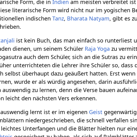
rarische Form, die in
Indien
am meisten verbreitet ist
Diese literarische Form wird nicht nur im yogischen B
itionellen indischen
Tanz
,
Bharata Natyam
, gibt es 
hrieben.
anjali
ist kein Buch, das man einfach so runterliest u
faden dienen, um seinem Schüler
Raja Yoga
zu vermitt
 Yogasutra auch dem Schüler, sich an die Sutras zu eri
rüher unterrichteten die Lehrer ihre Schüler so, dass
ch selbst überhaupt dazu geäußert hatten. Erst wenn
nen, wurde er als würdig angesehen, darin ausführlic
a auswendig zu lernen, denn die Verse bauen aufein
n leicht den nächsten Vers erkennen.
auswendig lernt ist er im eigenen
Geist
gegenwärtig.
blättern niedergeschrieben, die schnell verfallen s
leichtes Unterfangen und die Blätter hielten nur ein
htnis
gespeichert zu haben, als sich auf Palmblätter 