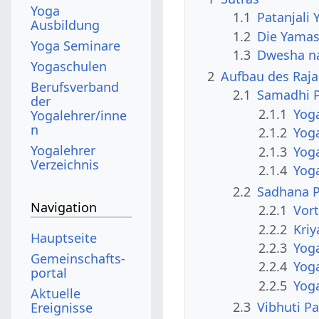
Yoga
1.1
Patanjali 
Ausbildung
1.2
Die Yamas
Yoga Seminare
1.3
Dwesha na
Yogaschulen
2
Aufbau des Raja
Berufsverband
2.1
Samadhi 
der
2.1.1
Yoga
Yogalehrer/inne
n
2.1.2
Yog
Yogalehrer
2.1.3
Yoga
Verzeichnis
2.1.4
Yog
2.2
Sadhana 
Navigation
2.2.1
Vort
2.2.2
Kriy
Hauptseite
2.2.3
Yog
Gemeinschafts­
2.2.4
Yog
portal
2.2.5
Yog
Aktuelle
2.3
Vibhuti P
Ereignisse