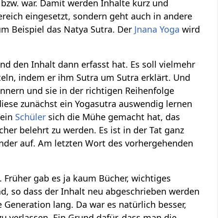
 bzw. war. Damit werden Inhalte kurz und
ereich eingesetzt, sondern geht auch in andere
zum Beispiel das Natya Sutra. Der
Jnana Yoga
wird
nd den Inhalt dann erfasst hat. Es soll vielmehr
eln, indem er ihm Sutra um Sutra erklärt. Und
nnnern und sie in der richtigen Reihenfolge
 diese zunächst ein Yogasutra auswendig lernen
 ein
Schüler
sich die Mühe gemacht hat, das
her belehrt zu werden. Es ist in der Tat ganz
ander auf. Am letzten Wort des vorhergehenden
 Früher gab es ja kaum Bücher, wichtiges
ind, so dass der Inhalt neu abgeschrieben werden
e Generation lang. Da war es natürlich besser,
zu verlassen. Ein Grund dafür, dass man die