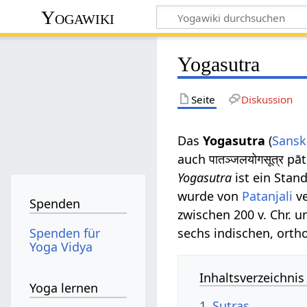
Yogawiki
Yogasutra
Seite
Diskussion
Das
Yogasutra
(
Sansk
auch पातञ्जलयोगसूत्र pā
Yogasutra
ist ein Sta
wurde von
Patanjali
ve
Spenden
zwischen 200 v. Chr. u
Spenden für
sechs indischen, orth
Yoga Vidya
Inhaltsverzeichnis
Yoga lernen
1
Sutras