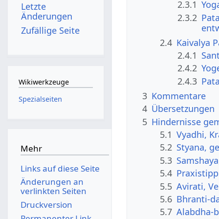
2.3.1
Yoga
Letzte
Änderungen
2.3.2
Pata
ent
Zufällige Seite
2.4
Kaivalya 
2.4.1
Sant
2.4.2
Yog
2.4.3
Pata
Wikiwerkzeuge
3
Kommentare
Spezialseiten
4
Übersetzungen
5
Hindernisse gem
5.1
Vyadhi, K
5.2
Styana, ge
Mehr
5.3
Samshaya,
Links auf diese Seite
5.4
Praxistip
Änderungen an
5.5
Avirati, 
verlinkten Seiten
5.6
Bhranti-d
Druckversion
5.7
Alabdha-b
Permanenter Link