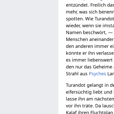
entzündet. Freilich 
mehr, was sich benenne
spotten. Wie Turandot
wieder, wenn sie imsta
Namen beschwört, — 
Menschen aneinander k
den anderen immer ein
könnte er ihn verlas
es immer liebenswert
den nur das Geheime 
Strahl aus
Psyches
Lam
Turandot gelangt in d
eifersüchtig liebt und
lasse ihn am nächste
vor ihn träte. Da lau
Kalaf ihren Fluchtpl