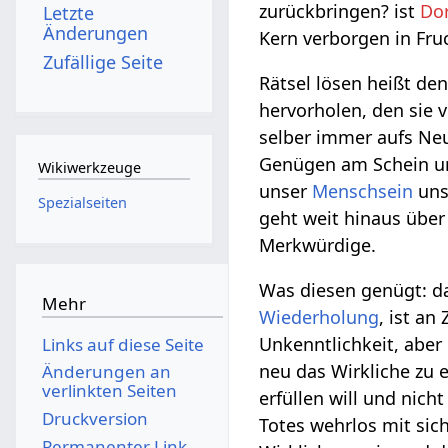
zurückbringen? ist
Do
Letzte
Änderungen
Kern verborgen in Fru
Zufällige Seite
Rätsel lösen heißt de
hervorholen, den sie v
selber immer aufs Ne
Genügen am Schein un
Wikiwerkzeuge
unser
Menschsein
uns
Spezialseiten
geht weit hinaus über
Merkwürdige.
Was diesen genügt: d
Mehr
Wiederholung
, ist a
Unkenntlichkeit, aber
Links auf diese Seite
neu das Wirkliche zu 
Änderungen an
verlinkten Seiten
erfüllen will und nic
Druckversion
Totes wehrlos mit sic
Permanenter Link