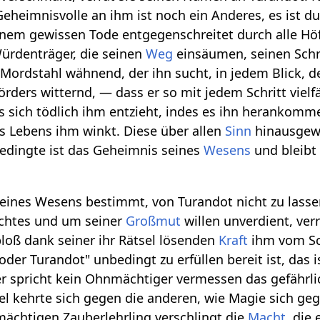
Geheimnisvolle an ihm ist noch ein Anderes, es ist d
nem gewissen Tode entgegenschreitet durch alle Höf
ürdenträger, die seinen
Weg
einsäumen, seinen Schri
Mordstahl wähnend, der ihn sucht, in jedem Blick, der
örders witternd, — dass er so mit jedem Schritt viel
s sich tödlich ihm entzieht, indes es ihn herankomm
s Lebens ihm winkt. Diese über allen
Sinn
hinausge
edingte ist das Geheimnis seines
Wesens
und bleibt
seines Wesens bestimmt, von Turandot nicht zu lassen
chtes und um seiner
Großmut
willen unverdient, ver
 bloß dank seiner ihr Rätsel lösenden
Kraft
ihm vom Sch
 oder Turandot" unbedingt zu erfüllen bereit ist, das i
er spricht kein Ohnmächtiger vermessen das gefährlich
l kehrte sich gegen die anderen, wie Magie sich gege
ächtigen Zauberlehrling verschlingt die
Macht
, die