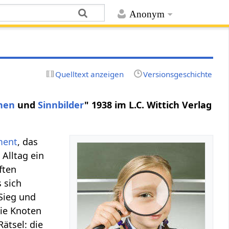
Anonym
Quelltext anzeigen
Versionsgeschichte
hen
und
Sinnbilder
" 1938 im L.C. Wittich Verlag
ment
, das
 Alltag ein
ften
s sich
Sieg und
wie Knoten
ätsel: die