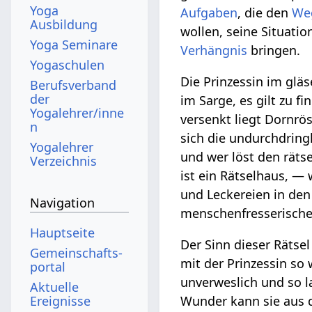
Yoga
Aufgaben
, die den
We
Ausbildung
wollen, seine Situatio
Yoga Seminare
Verhängnis
bringen.
Yogaschulen
Die Prinzessin im gläse
Berufsverband
der
im Sarge, es gilt zu f
Yogalehrer/inne
versenkt liegt Dornrö
n
sich die undurchdring
Yogalehrer
und wer löst den räts
Verzeichnis
ist ein Rätselhaus, 
und Leckereien in den
Navigation
menschenfresserische 
Hauptseite
Der Sinn dieser Rätsel
Gemeinschafts­
mit der Prinzessin so
portal
unverweslich und so 
Aktuelle
Wunder kann sie aus
Ereignisse