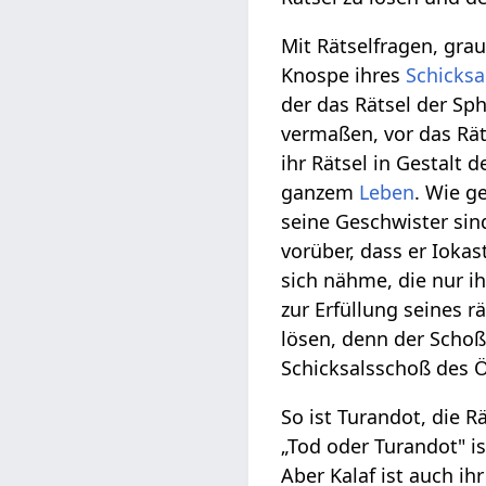
Mit Rätselfragen, gra
Knospe ihres
Schicksa
der das Rätsel der Sph
vermaßen, vor das Räts
ihr Rätsel in Gestalt 
ganzem
Leben
. Wie g
seine Geschwister sind
vorüber, dass er Ioka
sich nähme, die nur i
zur Erfüllung seines r
lösen, denn der Schoß
Schicksalsschoß des Ö
So ist Turandot, die R
„Tod oder Turandot" is
Aber Kalaf ist auch ih