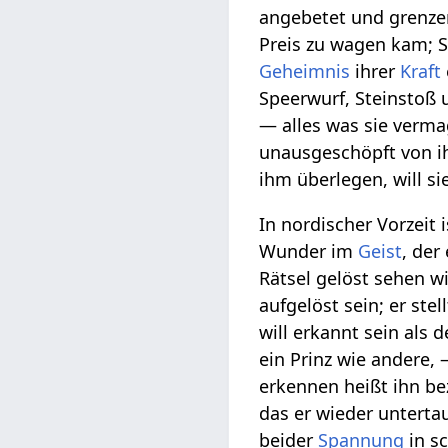
angebetet und grenzen
Preis zu wagen kam; S
Geheimnis
ihrer
Kraft
Speerwurf, Steinstoß 
— alles was sie vermag
unausgeschöpft von i
ihm überlegen, will si
In nordischer Vorzeit
Wunder im
Geist
, der
Rätsel gelöst sehen wi
aufgelöst sein; er ste
will erkannt sein als 
ein Prinz wie andere, 
erkennen heißt ihn b
das er wieder unterta
beider
Spannung
in 