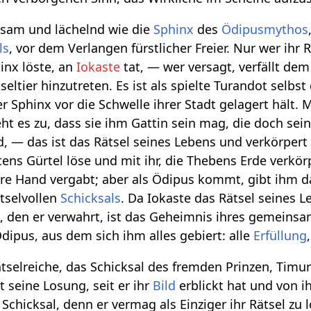
usam und lächelnd wie die
Sphinx
des
Ödipusmythos
ls
, vor dem Verlangen fürstlicher Freier. Nur wer ihr R
inx löste, an
Iokaste
tat, — wer versagt, verfällt dem
eltier hinzutreten. Es ist als spielte Turandot selbst
der Sphinx vor die Schwelle ihrer Stadt gelagert hält. 
eht es zu, dass sie ihm Gattin sein mag, die doch sei
, — das ist das Rätsel seines Lebens und verkörpert s
stens Gürtel löse und mit ihr, die Thebens Erde verk
hre Hand vergabt; aber als Ödipus kommt, gibt ihm d
ätselvollen
Schicksals
. Da Iokaste das Rätsel seines Le
, den er verwahrt, ist das Geheimnis ihres gemeinsa
dipus, aus dem sich ihm alles gebiert: alle
Erfüllung
ätselreiche, das Schicksal des fremden Prinzen, Timu
t seine Losung, seit er ihr
Bild
erblickt hat und von 
r Schicksal, denn er vermag als Einziger ihr Rätsel zu 