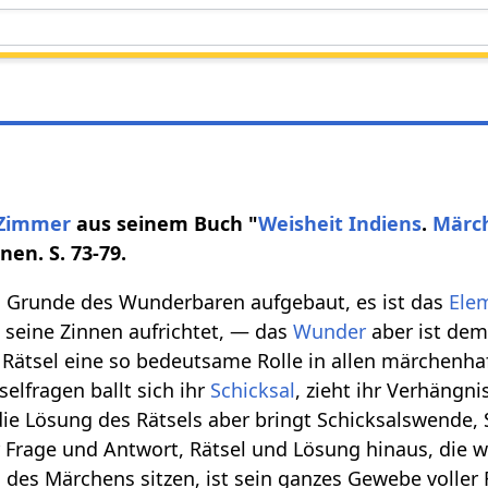
 Zimmer
aus seinem Buch "
Weisheit
Indiens
.
Märc
nen. S. 73-79.
 Grunde des Wunderbaren aufgebaut, es ist das
Ele
 seine Zinnen aufrichtet, — das
Wunder
aber ist dem
 Rätsel eine so bedeutsame Rolle in allen märchenha
elfragen ballt sich ihr
Schicksal
, zieht ihr Verhängni
e Lösung des Rätsels aber bringt Schicksalswende, 
 Frage und Antwort, Rätsel und Lösung hinaus, die 
 des Märchens sitzen, ist sein ganzes Gewebe voller R