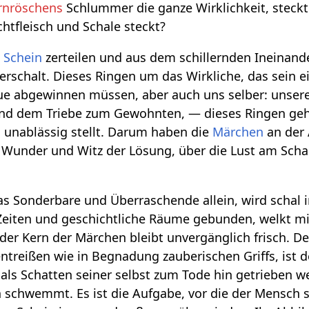
rnröschens
Schlummer die ganze Wirklichkeit, steckt
chtfleisch und Schale steckt?
n
Schein
zerteilen und aus dem schillernden Ineinand
erschalt. Dieses Ringen um das Wirkliche, das sein ei
ue abgewinnen müssen, aber auch uns selber: unsere
d dem Triebe zum Gewohnten, — dieses Ringen gehör
 unablässig stellt. Darum haben die
Märchen
an der 
 Wunder und Witz der Lösung, über die Lust am Schar
as Sonderbare und Überraschende allein, wird schal
n Zeiten und geschichtliche Räume gebunden, welkt mi
 der Kern der Märchen bleibt unvergänglich frisch. D
entreißen wie in Begnadung zauberischen Griffs, ist 
ht als Schatten seiner selbst zum Tode hin getrieben 
h schwemmt. Es ist die Aufgabe, vor die der Mensch si