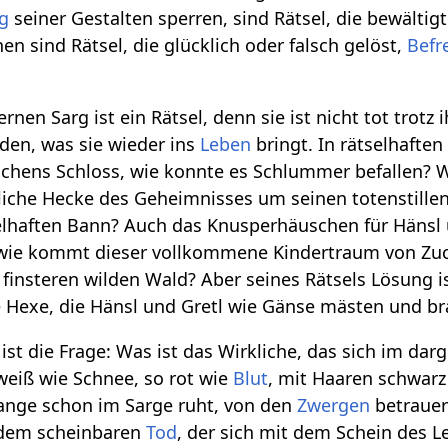
g
seiner Gestalten sperren, sind Rätsel, die bewältigt
nen sind Rätsel, die glücklich oder falsch gelöst,
Befr
rnen Sarg ist ein Rätsel, denn sie ist nicht tot trotz i
inden, was sie wieder ins
Leben
bringt. In rätselhafte
schens Schloss, wie konnte es Schlummer befallen? 
liche Hecke des Geheimnisses um seinen totenstille
elhaften Bann? Auch das Knusperhäuschen für Hänsl 
— wie kommt dieser vollkommene Kindertraum von Zu
 finsteren wilden Wald? Aber seines Rätsels Lösung is
Hexe, die Hänsl und Gretl wie Gänse mästen und bra
 ist die Frage: Was ist das Wirkliche, das sich im dar
 weiß wie Schnee, so rot wie
Blut
, mit Haaren schwarz
lange schon im Sarge ruht, von den
Zwergen
betrauert
 dem scheinbaren
Tod
, der sich mit dem Schein des L