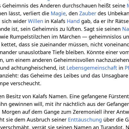
das Geheimnis des Anderen durchschauen heißt seine
n lässt, verliert die
Magie
, den
Zauber
des Unbekann
 sich wider
Willen
in Kalafs
Hand
gab, da er ihr Rätsel
nde ist, sein Geheimnis zu lüften. Sagt sie seinen
N
wie Rumpelstilzchen im Märchen — geheimnislos un
ettet, dass sie zueinander müssen, nicht voneinande
ander unauslotbare Tiefe bleiben. Könnte einer vom
sen, um einem anderen Geheimnisvollen nachzuziehen
 und achtungheischend, ist
Lebensgemeinschaft
in
P
anzieht: das Geheime des Leibes und das Unsagbar
pe verscheucht.
en Besitz von Kalafs Namen. Eine gefangene Fürstent
 ihn gewinnen will, mit ihr nächtlich aus der Gefangen
n Morgen auf dem Gange zum Zeremoniell ihrer Antw
scht sie dem Ausbruch seiner
Enttäuschung
über die G
an verschmäht, verrät sie seinen Namen an Turandot