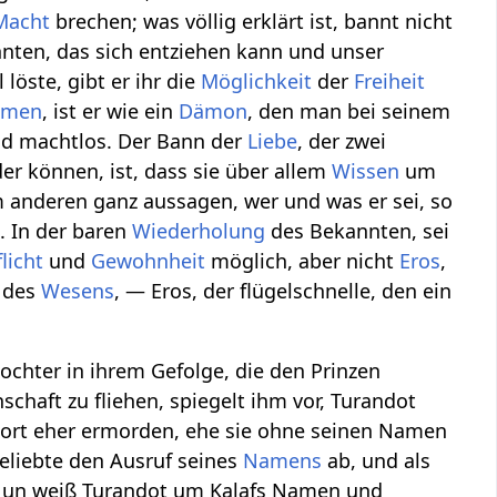
Macht
brechen; was völlig erklärt ist, bannt nicht
ten, das sich entziehen kann und unser
 löste, gibt er ihr die
Möglichkeit
der
Freiheit
amen
, ist er wie ein
Dämon
, den man bei seinem
d machtlos. Der Bann der
Liebe
, der zwei
r können, ist, dass sie über allem
Wissen
um
 anderen ganz aussagen, wer und was er sei, so
. In der baren
Wiederholung
des Bekannten, sei
flicht
und
Gewohnheit
möglich, aber nicht
Eros
,
e des
Wesens
, — Eros, der flügelschnelle, den ein
ochter in ihrem Gefolge, die den Prinzen
schaft zu fliehen, spiegelt ihm vor, Turandot
ort eher ermorden, ehe sie ohne seinen Namen
eliebte den Ausruf seines
Namens
ab, und als
. Nun weiß Turandot um Kalafs Namen und