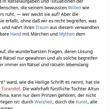
d in Rätselaufgaben und -situationen der
m Menschen, die seinem bewussten
Willen
wie
 ruht, — wer weckt sie auf? Aber die
ie erfaßt, ohne daß wir es recht begreifen, was
, und nährt ihren
Traum
aus diesem verwandten
htbare
Hand
mit Märchen und
Mythen
dem
 auf, die wunderbarsten Fragen, deren Lösung
e Rätsel nur gewahren und als solche begreifen
er immer ein Rätsel und rätseln lebenslang
t" ward, wie die Heilige Schrift es nennt, hat sie
n
Turandot
. Die wahrhaft fürstliche Tochter Altun
China, kann nur dem Prinzen gehören, der nicht
rlegen ist: durch
Weisheit
, durch die
Kunst
, alle
spüren.