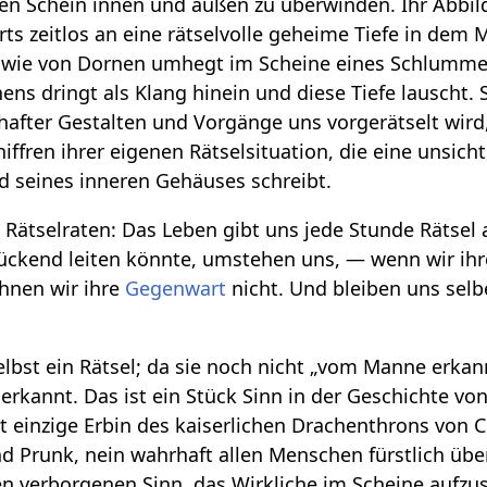
den Schein innen und außen zu überwinden. Ihr Abbil
rts zeitlos an eine rätselvolle geheime Tiefe in de
 wie von Dornen umhegt im Scheine eines Schlummers
ns dringt als Klang hinein und diese Tiefe lauscht. S
fter Gestalten und Vorgänge uns vorgerätselt wird
hiffren ihrer eigenen Rätselsituation, die eine unsic
 seines inneren Gehäuses schreibt.
Rätselraten: Das Leben gibt uns jede Stunde Rätsel
ückend leiten könnte, umstehen uns, — wenn wir ihr
hnen wir ihre
Gegenwart
nicht. Und bleiben uns selb
elbst ein Rätsel; da sie noch nicht „vom Manne erkann
 erkannt. Das ist ein Stück Sinn in der Geschichte vo
t einzige Erbin des kaiserlichen Drachenthrons von 
d Prunk, nein wahrhaft allen Menschen fürstlich übe
en verborgenen Sinn, das Wirkliche im Scheine aufzu