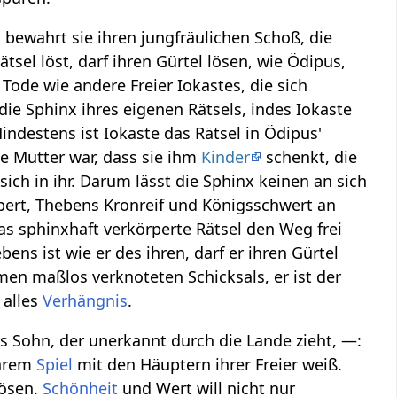
, bewahrt sie ihren jungfräulichen Schoß, die
ätsel löst, darf ihren Gürtel lösen, wie Ödipus,
 Tode wie andere Freier Iokastes, die sich
 die Sphinx ihres eigenen Rätsels, indes Iokaste
Mindestens ist Iokaste das Rätsel in Ödipus'
ne Mutter war, dass sie ihm
Kinder
schenkt, die
ich in ihr. Darum lässt die Sphinx keinen an sich
örpert, Thebens Kronreif und Königsschwert an
as sphinxhaft verkörperte Rätsel den Weg frei
bens ist wie er des ihren, darf er ihren Gürtel
men maßlos verknoteten Schicksals, er ist der
, alles
Verhängnis
.
rs Sohn, der unerkannt durch die Lande zieht, —:
ihrem
Spiel
mit den Häuptern ihrer Freier weiß.
lösen.
Schönheit
und Wert will nicht nur