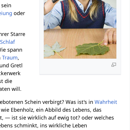
 sein
eiung
oder
hrer Starre
n
Schlaf
Wie spann
n
Traum
,
und Gretl
ckerwerk
t die
ten will.
gebotenen Schein verbirgt? Was ist's in
Wahrheit
 wie Ebenholz, ein Abbild des Lebens, das
, — ist sie wirklich auf ewig tot? oder welches
ebens schminkt, ins wirkliche Leben