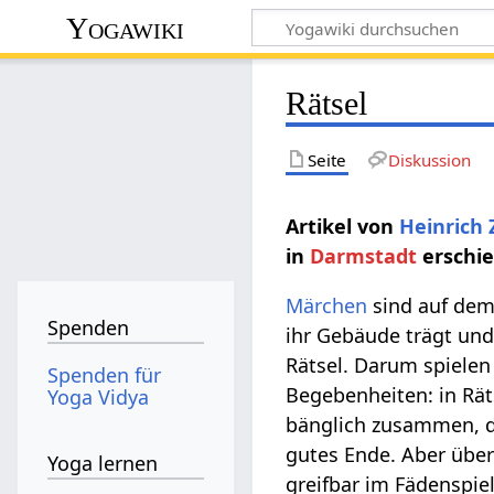
Yogawiki
Rätsel
Seite
Diskussion
Artikel von
Heinrich
in
Darmstadt
erschie
Märchen
sind auf dem
Spenden
ihr Gebäude trägt und
Rätsel. Darum spielen
Spenden für
Begebenheiten: in Räts
Yoga Vidya
bänglich zusammen, di
gutes Ende. Aber über
Yoga lernen
greifbar im Fädenspiel