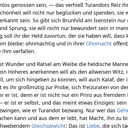
los genossen sein, — das verhieß Turandots Reiz ihr
chönheit will nicht nur beglücken und spenden, sie w
erkannt sein. So gibt sich Brunhild am Isenstein nur 
und Sprung, sie will nicht nur bewundert sein in ma
 soll ihr der Held zuvortun, der sie haben will, dass
hm bleibe: ohnmächtig und in ihrer
Ohnmacht
offenb
e ihm verfallen.
 ist Wunder und Rätsel am Weibe die heldische Mannes
 ein Höheres anerkennen will als den allweisen Witz, i
ll, um sich hingeben zu können, will auch Kalaf, der 
llt es ihr großmütig zur Probe, sich freizuraten von
der er ist, denn er ist nicht nur ein Prinz aus fremd
— er ist er selbst, und das meint etwas Einziges: sei
ezwingen, wie er Turandot bezwang. Nur wer das
Geh
uchen kann und aus dem er lebt, hat Macht, ihn zu 
schwebendem
Gleichgewicht
: Das ist
Liebe
, die sich 