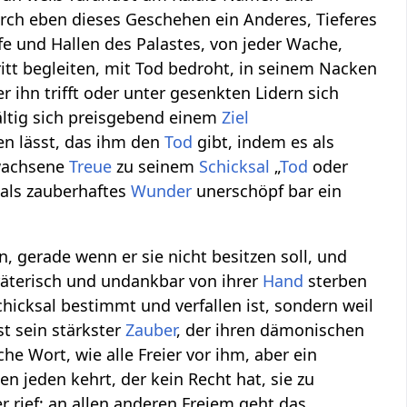
urch eben dieses Geschehen ein Anderes, Tieferes
e und Hallen des Palastes, von jeder Wache,
tt begleiten, mit Tod bedroht, in seinem Nacken
 ihn trifft oder unter gesenkten Lidern sich
fältig sich preisgebend einem
Ziel
en lässt, das ihm den
Tod
gibt, indem es als
wachsene
Treue
zu seinem
Schicksal
„
Tod
oder
 als zauberhaftes
Wunder
unerschöpf bar ein
, gerade wenn er sie nicht besitzen soll, und
räterisch und undankbar von ihrer
Hand
sterben
icksal bestimmt und verfallen ist, sondern weil
st sein stärkster
Zauber
, der ihren dämonischen
e Wort, wie alle Freier vor ihm, aber ein
n jeden kehrt, der kein Recht hat, sie zu
 er rief; an allen anderen Freiem geht das