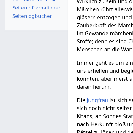
Wirklich zu sein und 
Seiten­­informationen
Märchen rührt allerwä
Seitenlogbücher
gläsern entzogen und
Zauberkraft des Märche
im Gewande märchenha
Stoffe; denn es sind C
Menschen an die Wand
Immer geht es um ein 
uns erhellen und begl
könnten, aber meist a
daran herum.
Die
Jungfrau
ist sich s
sich noch nicht selbst
Khans, an Sohnes Stat
nach Herkunft bloß un
Rätsel zu lösen und d