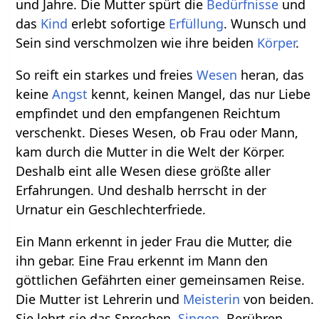
und Jahre. Die Mutter spürt die
Bedürfnisse
und
das
Kind
erlebt sofortige
Erfüllung
. Wunsch und
Sein sind verschmolzen wie ihre beiden
Körper
.
So reift ein starkes und freies
Wesen
heran, das
keine
Angst
kennt, keinen Mangel, das nur Liebe
empfindet und den empfangenen Reichtum
verschenkt. Dieses Wesen, ob Frau oder Mann,
kam durch die Mutter in die Welt der Körper.
Deshalb eint alle Wesen diese größte aller
Erfahrungen. Und deshalb herrscht in der
Urnatur ein Geschlechterfriede.
Ein Mann erkennt in jeder Frau die Mutter, die
ihn gebar. Eine Frau erkennt im Mann den
göttlichen Gefährten einer gemeinsamen Reise.
Die Mutter ist Lehrerin und
Meisterin
von beiden.
Sie lehrt sie das Sprechen,
Singen
, Berühren,