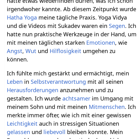
hatte etwas wiederfinden dürfen, was ich schon
irgendwoher kannte. Ab diesem Zeitpunkt wurde
Hatha Yoga
meine tägliche Praxis. Yoga Vidya
und die Videos mit Sukadev waren ein
Segen
. Ich
hatte nun praktische Werkzeuge in der Hand, um
mit meinen täglichen starken
Emotionen
, wie
Angst
,
Wut
und
Hilflosigkeit
umgehen zu
können.
Ich fühlte mich gestärkt und ermächtigt, mein
Leben
in
Selbstverantwortung
mit all seinen
Herausforderungen
anzunehmen und zu
gestalten. Ich wurde
achtsamer
im Umgang mit
meinem Sohn und mit meinen
Mitmenschen
. Ich
merkte immer öfter, wie ich mit einer gewissen
Leichtigkeit
auch in stressigen Situationen
gelassen
und
liebevoll
bleiben konnte. Mein