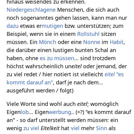
hinaus weisendes zu erkennen.
Niedergeschlagene
Menschen, die sich auch
noch sogenanntes gehen lassen, kann man nur
dazu
etwas er
mutigen
bzw. unterstützen; zum
Beispiel, wenn sie in einem
Rollstuhl
sitzen
müssen. Ein
Mönch
oder eine
Nonne
im
Habit
,
die darüber einen lustigen bunten Schal an
haben, ohne
es
zu
müssen
... sind trotzdem
höchst wahrscheinlich un
eitel
oder jemand, der
zu viel redet / hier notiert ist vielleicht
eitel
"es
kommt darauf an"
, darf je nach dem...
ausgeführt werden / folgt)
Viele Worte sind wohl auch
eitel
; womöglich
Eigen
lob
... Eigen
werbung
.. (=?) "es kommt darauf
an" - so darf unterstellt werden müssen: ein
wenig
zu viel
Eitelkeit
hat
viel
mehr
Sinn
als