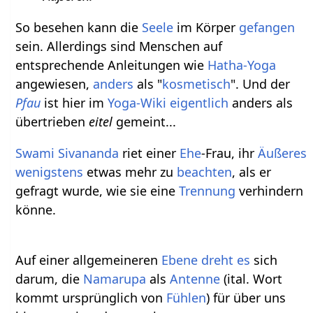
So besehen kann die
Seele
im Körper
gefangen
sein. Allerdings sind Menschen auf
entsprechende Anleitungen wie
Hatha-Yoga
angewiesen,
anders
als "
kosmetisch
". Und der
Pfau
ist hier im
Yoga-Wiki
eigentlich
anders als
übertrieben
eitel
gemeint...
Swami
Sivananda
riet einer
Ehe
-Frau, ihr
Äußeres
wenigstens
etwas mehr zu
be
achten
, als er
gefragt wurde, wie sie eine
Trennung
verhindern
könne.
Auf einer allgemeineren
Ebene
dreht
es
sich
darum, die
Namarupa
als
Antenne
(ital. Wort
kommt ursprünglich von
Fühlen
) für über uns